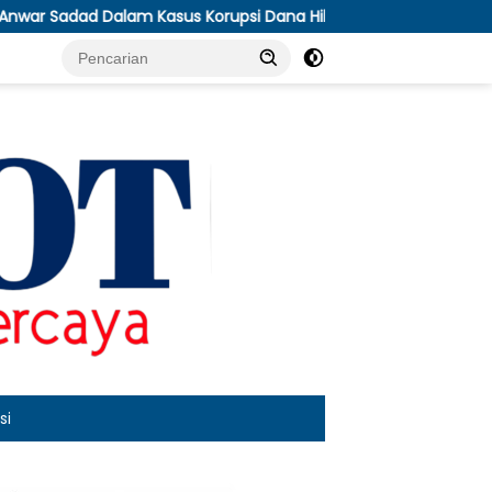
Kasus Korupsi Dana Hibah Jatim
Antisipasi Kekeringan,
si