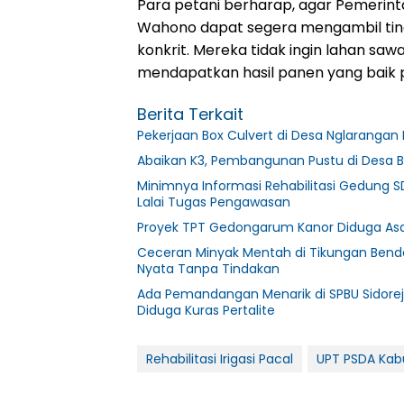
Para petani berharap, agar Pemerint
Wahono dapat segera mengambil tind
konkrit. Mereka tidak ingin lahan sa
mendapatkan hasil panen yang baik pu
Berita Terkait
Pekerjaan Box Culvert di Desa Nglarangan 
Abaikan K3, Pembangunan Pustu di Desa B
Minimnya Informasi Rehabilitasi Gedung S
Lalai Tugas Pengawasan
Proyek TPT Gedongarum Kanor Diduga Asal
Ceceran Minyak Mentah di Tikungan Bendo
Nyata Tanpa Tindakan
Ada Pemandangan Menarik di SPBU Sidorej
Diduga Kuras Pertalite
Rehabilitasi Irigasi Pacal
UPT PSDA Kab