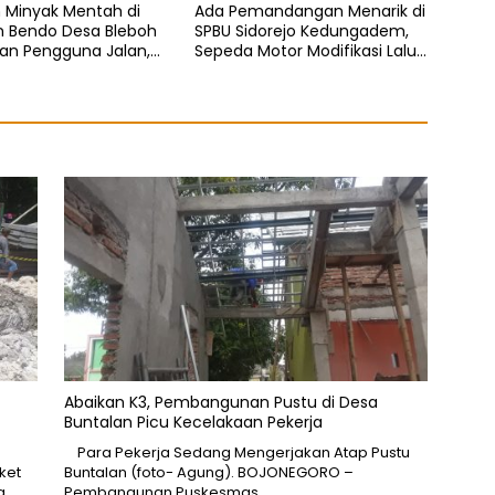
 Minyak Mentah di
Ada Pemandangan Menarik di
n Bendo Desa Bleboh
SPBU Sidorejo Kedungadem,
an Pengguna Jalan,
Sepeda Motor Modifikasi Lalu
s Nyata Tanpa
Lalang Diduga Kuras Pertalite
n
Abaikan K3, Pembangunan Pustu di Desa
Buntalan Picu Kecelakaan Pekerja
Para Pekerja Sedang Mengerjakan Atap Pustu
ket
Buntalan (foto- Agung). BOJONEGORO –
a
Pembangunan Puskesmas…