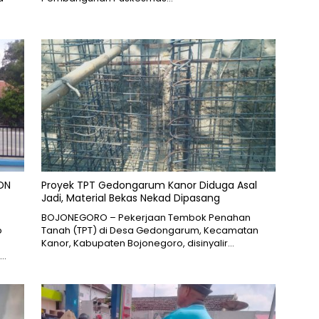
SDN
Proyek TPT Gedongarum Kanor Diduga Asal
Jadi, Material Bekas Nekad Dipasang
BOJONEGORO – Pekerjaan Tembok Penahan
p
Tanah (TPT) di Desa Gedongarum, Kecamatan
Kanor, Kabupaten Bojonegoro, disinyalir…
,…