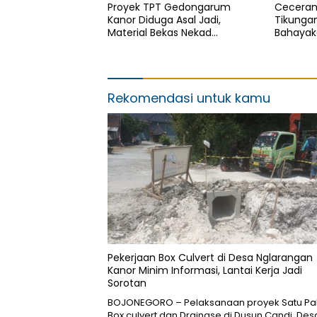
Proyek TPT Gedongarum
Ceceran
Kanor Diduga Asal Jadi,
Tikunga
Material Bekas Nekad
Bahayak
Dipasang
Aktifita
Tindaka
Rekomendasi untuk kamu
Pekerjaan Box Culvert di Desa Nglarangan
Kanor Minim Informasi, Lantai Kerja Jadi
Sorotan
BOJONEGORO – Pelaksanaan proyek Satu Pa
Box culvert dan Drainase di Dusun Candi, Des