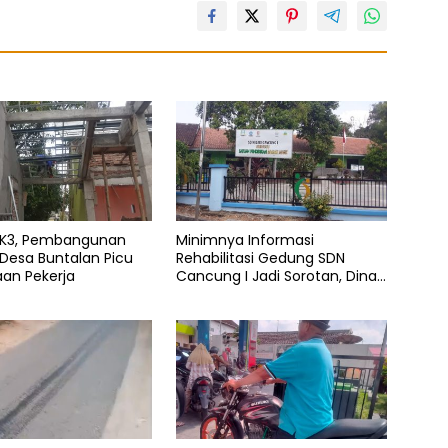
 K3, Pembangunan
Minimnya Informasi
 Desa Buntalan Picu
Rehabilitasi Gedung SDN
an Pekerja
Cancung I Jadi Sorotan, Dinas
Pendidikan Diduga Lalai Tugas
Pengawasan