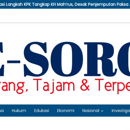
ngkap KH Mah’rus, Desak Penjemputan Paksa Anwar Sadad Dalam 
wa
Hukum
Edukasi
Ekonomi
Nasional
Investiga