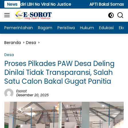
Langsung
H No Viral No Justice
News
APTI Bakal Somasi dan Gugat KP
ke
konten
Pemerintahan
Ragam
Peristiwa
Hukum
Edukasi
Eko
Beranda
Desa
Desa
Proses Pilkades PAW Desa Deling
Dinilai Tidak Transparansi, Salah
Satu Calon Bakal Gugat Panitia
Esorot
Desember 20, 2025