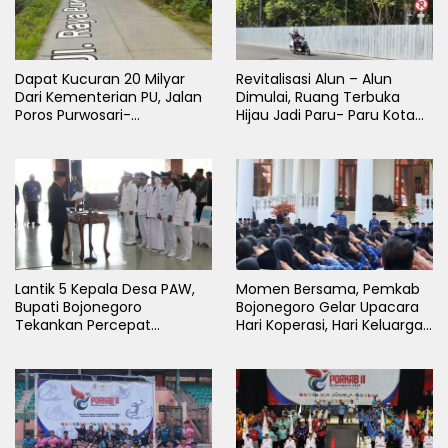
Dapat Kucuran 20 Milyar
Revitalisasi Alun – Alun
Dari Kementerian PU, Jalan
Dimulai, Ruang Terbuka
Poros Purwosari-
Hijau Jadi Paru- Paru Kota
Tambakrejo Bojonegoro
Bojonegoro
Segera Dilebarkan
Lantik 5 Kepala Desa PAW,
Momen Bersama, Pemkab
Bupati Bojonegoro
Bojonegoro Gelar Upacara
Tekankan Percepat
Hari Koperasi, Hari Keluarga
Pembangunan Desa untuk
Nasional dan HAN
Sejahterakan Masyarakat