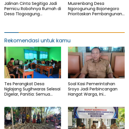
Jalinan Cinta Segitiga Jadi
Musrenbang Desa
Pemicu Robohnya Rumah di
Ngorogunung Bojonegoro
Desa Tlogoagung
Prioritaskan Pembangunan
Kedungadem, Bojonegoro
Berkelanjutan, Darurat
Sampah Jadi Isu Krusial
Rekomendasi untuk kamu
Tes Perangkat Desa
Soal Kasi Pemerintahan
Nglajang Sugihwaras Selesai
Sroyo Jadi Perbincangan
Digelar, Panitia: Semua
Hangat Warga, Ini
Punya Kesempatan Yang
Penjelasan Kepala Desa
Sama
Ahmad Yuri