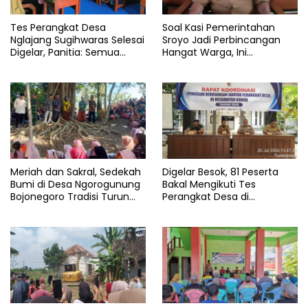
Tes Perangkat Desa
Soal Kasi Pemerintahan
Nglajang Sugihwaras Selesai
Sroyo Jadi Perbincangan
Digelar, Panitia: Semua
Hangat Warga, Ini
Punya Kesempatan Yang
Penjelasan Kepala Desa
Sama
Ahmad Yuri
Meriah dan Sakral, Sedekah
Digelar Besok, 81 Peserta
Bumi di Desa Ngorogunung
Bakal Mengikuti Tes
Bojonegoro Tradisi Turun
Perangkat Desa di
Temurun
Kecamatan Kanor