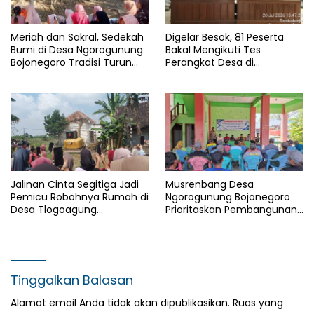
Meriah dan Sakral, Sedekah
Digelar Besok, 81 Peserta
Bumi di Desa Ngorogunung
Bakal Mengikuti Tes
Bojonegoro Tradisi Turun
Perangkat Desa di
Temurun
Kecamatan Kanor
Jalinan Cinta Segitiga Jadi
Musrenbang Desa
Pemicu Robohnya Rumah di
Ngorogunung Bojonegoro
Desa Tlogoagung
Prioritaskan Pembangunan
Kedungadem, Bojonegoro
Berkelanjutan, Darurat
Sampah Jadi Isu Krusial
Tinggalkan Balasan
Alamat email Anda tidak akan dipublikasikan.
Ruas yang