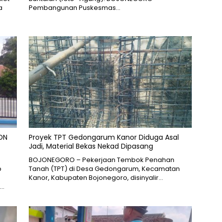
a
Pembangunan Puskesmas…
SDN
Proyek TPT Gedongarum Kanor Diduga Asal
Jadi, Material Bekas Nekad Dipasang
BOJONEGORO – Pekerjaan Tembok Penahan
p
Tanah (TPT) di Desa Gedongarum, Kecamatan
Kanor, Kabupaten Bojonegoro, disinyalir…
,…