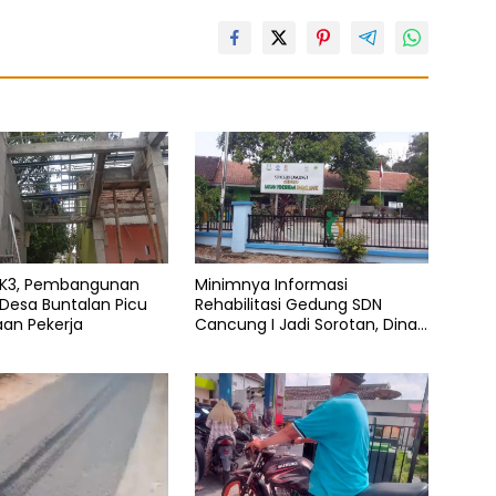
 K3, Pembangunan
Minimnya Informasi
 Desa Buntalan Picu
Rehabilitasi Gedung SDN
an Pekerja
Cancung I Jadi Sorotan, Dinas
Pendidikan Diduga Lalai Tugas
Pengawasan