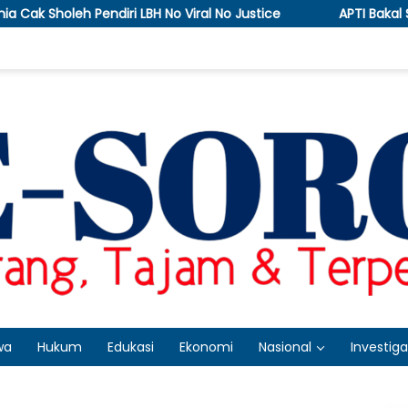
o Viral No Justice
APTI Bakal Somasi dan Gugat KPPU,
wa
Hukum
Edukasi
Ekonomi
Nasional
Investiga