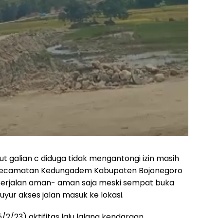
t galian c diduga tidak mengantongi izin masih
o Kecamatan Kedungadem Kabupaten Bojonegoro
t berjalan aman- aman saja meski sempat buka
yur akses jalan masuk ke lokasi.
2/23) aktifitas lalu lalang kendaraan