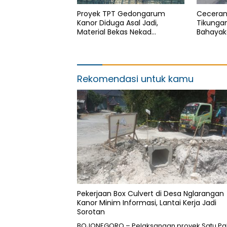
Proyek TPT Gedongarum
Ceceran
Kanor Diduga Asal Jadi,
Tikunga
Material Bekas Nekad
Bahayak
Dipasang
Aktifita
Tindaka
Rekomendasi untuk kamu
Pekerjaan Box Culvert di Desa Nglarangan
Kanor Minim Informasi, Lantai Kerja Jadi
Sorotan
BOJONEGORO – Pelaksanaan proyek Satu Pa