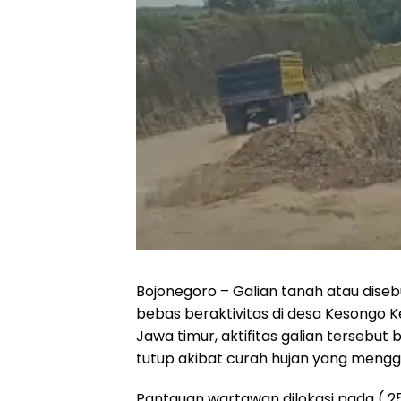
Bojonegoro – Galian tanah atau disebu
bebas beraktivitas di desa Kesong
Jawa timur, aktifitas galian tersebu
tutup akibat curah hujan yang menggu
Pantauan wartawan dilokasi pada ( 25/