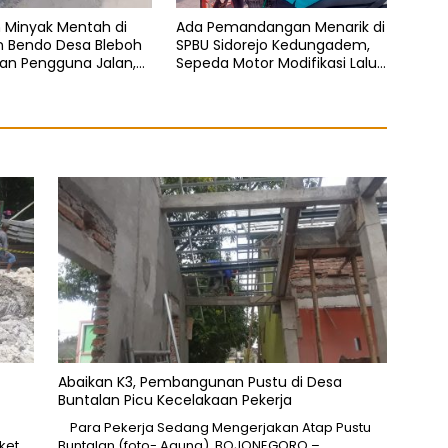
 Minyak Mentah di
Ada Pemandangan Menarik di
n Bendo Desa Bleboh
SPBU Sidorejo Kedungadem,
an Pengguna Jalan,
Sepeda Motor Modifikasi Lalu
s Nyata Tanpa
Lalang Diduga Kuras Pertalite
n
Abaikan K3, Pembangunan Pustu di Desa
Buntalan Picu Kecelakaan Pekerja
Para Pekerja Sedang Mengerjakan Atap Pustu
ket
Buntalan (foto- Agung). BOJONEGORO –