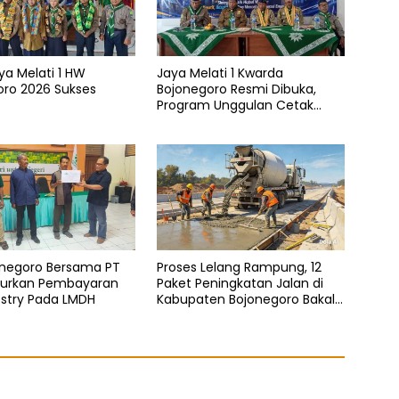
aya Melati 1 HW
Jaya Melati 1 Kwarda
oro 2026 Sukses
Bojonegoro Resmi Dibuka,
Program Unggulan Cetak
Generasi Emas
onegoro Bersama PT
Proses Lelang Rampung, 12
urkan Pembayaran
Paket Peningkatan Jalan di
estry Pada LMDH
Kabupaten Bojonegoro Bakal
Dimulai Minggu Depan