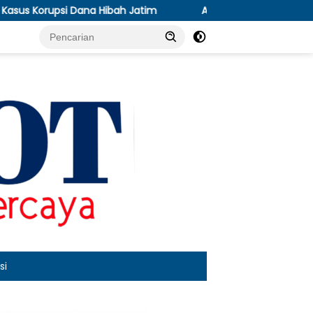
h Jatim
Antisipasi Kekeringan, Persit Yonif TP- 85 BP 
si