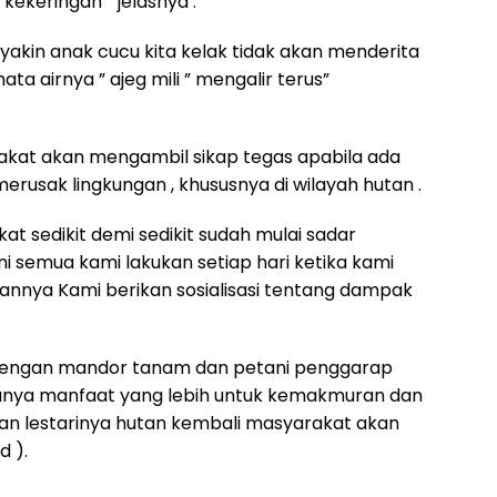
ekeringan ” jelasnya .
yakin anak cucu kita kelak tidak akan menderita
a airnya ” ajeg mili ” mengalir terus”
akat akan mengambil sikap tegas apabila ada
merusak lingkungan , khususnya di wilayah hutan .
kat sedikit demi sedikit sudah mulai sadar
ni semua kami lakukan setiap hari ketika kami
hannya Kami berikan sosialisasi tentang dampak
 dengan mandor tanam dan petani penggarap
unya manfaat yang lebih untuk kemakmuran dan
n lestarinya hutan kembali masyarakat akan
d ).