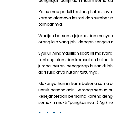
penghujan banjir dan musim kemarau k
Kalau mau peduli tentang hutan saya 
karena alamnya lestari dan sumber mat
tambahnya.
Wanijan bersama jajaran dan masyar
orang lain yang jahil dengan sengaja 
Syukur Alhamdulillah saat ini masyara
tentang alam dan kerusakan hutan . I
jumpai petani penggarap hutan di la
dari rusaknya hutan” tuturnya .
Makanya hari ini kami bekerja sama
untuk pasang acir . Semoga semua p
kesejahteraan bersama karena denga
semakin mukti “pungkasnya . ( Ag / re