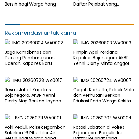
Bersih bagi Warga Yang
Daftar Pejabat yang
Terdampak Kekeringan
Berganti
Rekomendasi untuk kamu
Jaga Kamtibmas dan
Pimpin Apel Perdana,
Dukung Pembangunan
Kapolres Bojonegoro AKBP
Daerah, Kapolres Baru
Yenni Diarty Minta Anggota
Bojonegoro AKBP Yenni
Hadir untuk Masyarakat
Diarty Temui Bupati
Resmi Jabat Kapolres
Cegah Karhutla, Polsek Malo
Bojonegoro, AKBP Yenni
dan Perhutani Berikan
Diarty Siap Berikan Layanan
Edukasi Pada Warga Sekitar
Terbaik Bagi Masyarakat
Hutan
Polri Peduli, Polsek Ngambon
Rotasi Jabatan di Polres
Salurkan 16 Ribu Liter Air
Bojonegoro Bergulir, Ini
Bersih bagi Warga Yang
Daftar Pejabat yang