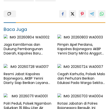
Baca Juga
Jaga Kamtibmas dan
Pimpin Apel Perdana,
Dukung Pembangunan
Kapolres Bojonegoro AKBP
Daerah, Kapolres Baru
Yenni Diarty Minta Anggota
Bojonegoro AKBP Yenni
Hadir untuk Masyarakat
Diarty Temui Bupati
Resmi Jabat Kapolres
Cegah Karhutla, Polsek Malo
Bojonegoro, AKBP Yenni
dan Perhutani Berikan
Diarty Siap Berikan Layanan
Edukasi Pada Warga Sekitar
Terbaik Bagi Masyarakat
Hutan
Polri Peduli, Polsek Ngambon
Rotasi Jabatan di Polres
Salurkan 16 Ribu Liter Air
Bojonegoro Bergulir, Ini