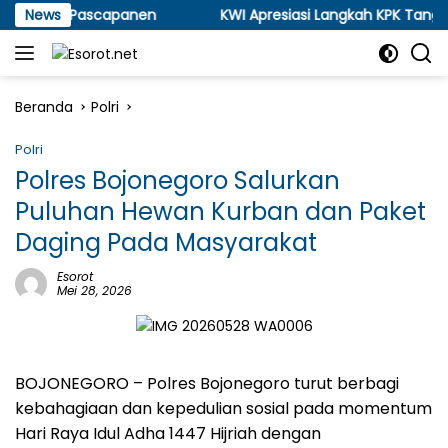
Langsung
kau Pascapanen
News
KWI Apresiasi Langkah KPK Tangkap KH 
ke
konten
Beranda
Polri
Polri
Polres Bojonegoro Salurkan
Puluhan Hewan Kurban dan Paket
Daging Pada Masyarakat
Esorot
Mei 28, 2026
BOJONEGORO – Polres Bojonegoro turut berbagi
kebahagiaan dan kepedulian sosial pada momentum
Hari Raya Idul Adha 1447 Hijriah dengan