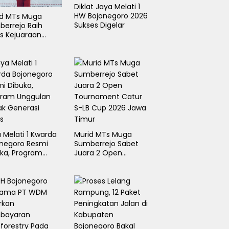
Diklat Jaya Melati 1
HW Bojonegoro 2026
id MTs Muga
Sukses Digelar
errejo Raih
s Kejuaraan
k Suci Rektor
 UMLA 2026
 Melati 1 Kwarda
Murid MTs Muga
onegoro Resmi
Sumberrejo Sabet
ka, Program
Juara 2 Open
gulan Cetak
Tournament Catur
erasi Emas
S-LB Cup 2026 Jawa
Timur