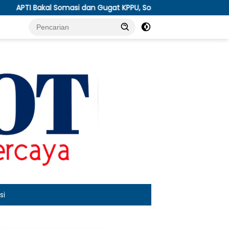
kal Somasi dan Gugat KPPU, Soroti Anjloknya Harga Tembakau 
si