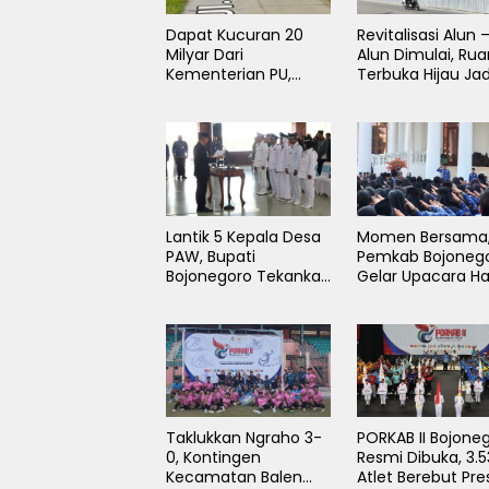
Dapat Kucuran 20
Revitalisasi Alun 
Milyar Dari
Alun Dimulai, Ru
Kementerian PU,
Terbuka Hijau Jad
Jalan Poros
Paru- Paru Kota
Purwosari-
Bojonegoro
Tambakrejo
Bojonegoro Segera
Dilebarkan
Lantik 5 Kepala Desa
Momen Bersama
PAW, Bupati
Pemkab Bojoneg
Bojonegoro Tekankan
Gelar Upacara Ha
Percepat
Koperasi, Hari
Pembangunan Desa
Keluarga Nasiona
untuk Sejahterakan
dan HAN
Masyarakat
Taklukkan Ngraho 3-
PORKAB II Bojone
0, Kontingen
Resmi Dibuka, 3.
Kecamatan Balen
Atlet Berebut Pre