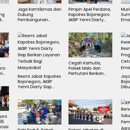
–
Jaga Kamtibmas dan
Pimpin Apel Perdana,
Mur
ang
Dukung
Kapolres Bojonegoro
Sumb
i
Pembangunan
AKBP Yenni Diarty
Ema
Daerah, Kapolres
Minta Anggota Hadir
Tapa
Baru Bojonegoro AKBP
untuk Masyarakat
Cup
Yenni Diarty Temui
Bupati
,
Cegah Karhutla,
oro
Polsek Malo dan
ri
Perhutani Berikan
Resmi Jabat Kapolres
Jaya
Edukasi Pada Warga
Bojonegoro, AKBP
Boj
l
Sekitar Hutan
Yenni Diarty Siap
Dibu
Berikan Layanan
Ung
Terbaik Bagi
Gen
Masyarakat
goro
535
stasi
Polri Peduli, Polsek
Rotasi Jabatan di