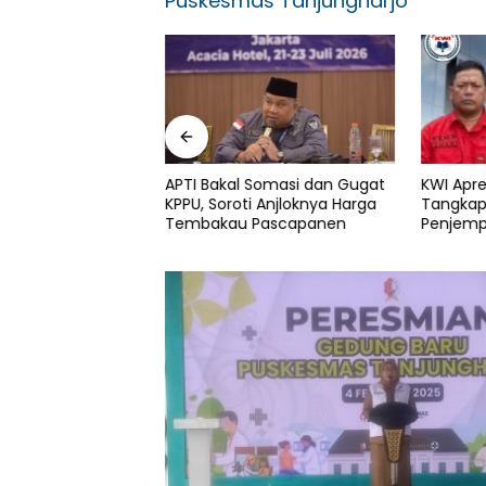
Puskesmas Tanjungharjo
m KWI Ucapkan
APTI Bakal Somasi dan Gugat
KWI Apre
wa Atas Meninggal
KPPU, Soroti Anjloknya Harga
Tangkap
holeh Pendiri LBH
Tembakau Pascapanen
Penjemp
Justice
Sadad D
Dana Hi