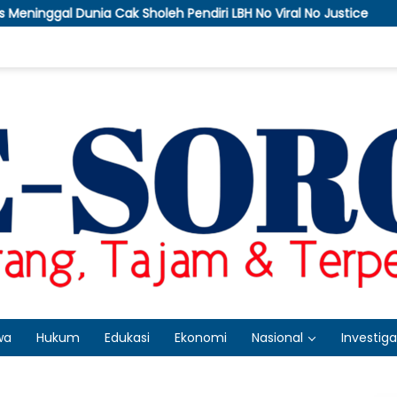
ia Cak Sholeh Pendiri LBH No Viral No Justice
APTI Ba
wa
Hukum
Edukasi
Ekonomi
Nasional
Investiga