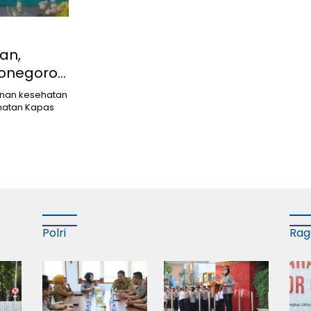
an,
jonegoro
nan kesehatan
matan Kapas
Polri
Ra