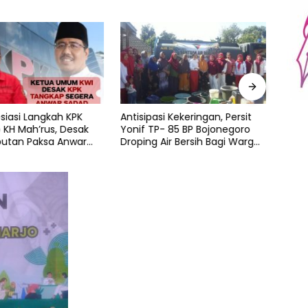
siasi Langkah KPK
Antisipasi Kekeringan, Persit
Jaga
 KH Mah’rus, Desak
Yonif TP- 85 BP Bojonegoro
Pemb
utan Paksa Anwar
Droping Air Bersih Bagi Warga
Kapo
alam Kasus Korupsi
Desa Ngorogunung
AKBP
bah Jatim
Bupat