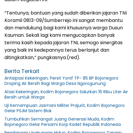
“Tentunya, bantuan yang sudah diberikan jajaran TNI
Koramil 0813-09/Sumberrejo ini sangat membantu
dan mendukung bagi kami khususnya warga Dusun
Kauman. Sekali lagi kami mengucapkan banyak
terima kasih kepada jajaran TNI, semogo sinergitas
yang baik ini kedepannya terus berlanjut dan
ditingkatkan,” pungkasnya.(red).
Berita Terkait
Antisipasi Kekeringan, Persit Yonif TP- 85 BP Bojonegoro
Droping Air Bersih Bagi Warga Desa Ngorogunung
Atasi Kekeringan, Kodim Bojonegoro Salurkan 16 Ribu Liter Air
Bersih untuk Warga
Uji Kemampuan Jasmani Militer Prajurit, Kodim Bojonegoro
Gelar PSJM Sistem Blok
Tumbuhkan Semangat Juang Generasi Muda, Kodim
Bojonegoro Gelar Persami Korp Kadet Republik Indonesia
Pembinaan Lingkungan Hidup, Kodim Bojonegoro Tanam