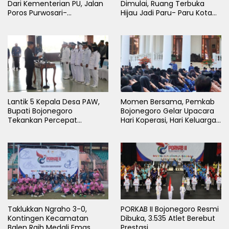
Dari Kementerian PU, Jalan
Dimulai, Ruang Terbuka
Poros Purwosari-
Hijau Jadi Paru- Paru Kota
Tambakrejo Bojonegoro
Bojonegoro
Segera Dilebarkan
Lantik 5 Kepala Desa PAW,
Momen Bersama, Pemkab
Bupati Bojonegoro
Bojonegoro Gelar Upacara
Tekankan Percepat
Hari Koperasi, Hari Keluarga
Pembangunan Desa untuk
Nasional dan HAN
Sejahterakan Masyarakat
Taklukkan Ngraho 3-0,
PORKAB II Bojonegoro Resmi
Kontingen Kecamatan
Dibuka, 3.535 Atlet Berebut
Balen Raih Medali Emas
Prestasi