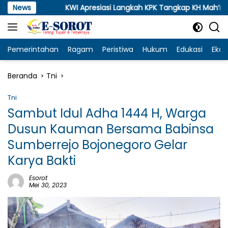
Langsung
News
KWI Apresiasi Langkah KPK Tangkap KH Mah’rus, Desak Pe
ke
konten
Pemerintahan
Ragam
Peristiwa
Hukum
Edukasi
Eko
Beranda
Tni
Tni
Sambut Idul Adha 1444 H, Warga
Dusun Kauman Bersama Babinsa
Sumberrejo Bojonegoro Gelar
Karya Bakti
Esorot
Mei 30, 2023