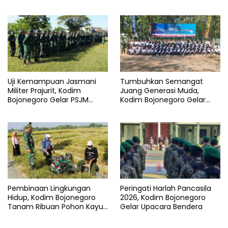
Warga Desa Ngorogunung
Uji Kemampuan Jasmani
Tumbuhkan Semangat
Militer Prajurit, Kodim
Juang Generasi Muda,
Bojonegoro Gelar PSJM
Kodim Bojonegoro Gelar
Sistem Blok
Persami Korp Kadet Republik
Indonesia
Pembinaan Lingkungan
Peringati Harlah Pancasila
Hidup, Kodim Bojonegoro
2026, Kodim Bojonegoro
Tanam Ribuan Pohon Kayu
Gelar Upacara Bendera
Putih dan Balsa