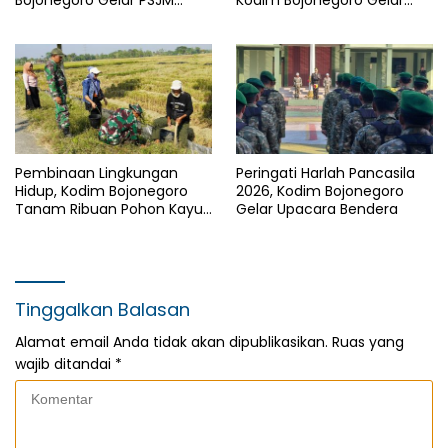
Sistem Blok
Persami Korp Kadet Republik
Indonesia
Pembinaan Lingkungan
Peringati Harlah Pancasila
Hidup, Kodim Bojonegoro
2026, Kodim Bojonegoro
Tanam Ribuan Pohon Kayu
Gelar Upacara Bendera
Putih dan Balsa
Tinggalkan Balasan
Alamat email Anda tidak akan dipublikasikan.
Ruas yang
wajib ditandai
*