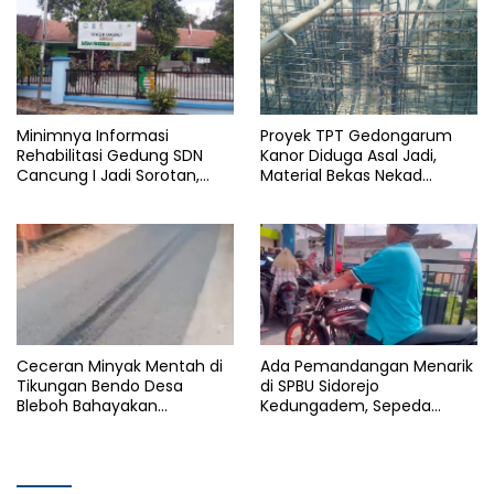
Minimnya Informasi
Proyek TPT Gedongarum
Rehabilitasi Gedung SDN
Kanor Diduga Asal Jadi,
Cancung I Jadi Sorotan,
Material Bekas Nekad
Dinas Pendidikan Diduga
Dipasang
Lalai Tugas Pengawasan
Ceceran Minyak Mentah di
Ada Pemandangan Menarik
Tikungan Bendo Desa
di SPBU Sidorejo
Bleboh Bahayakan
Kedungadem, Sepeda
Pengguna Jalan, Aktifitas
Motor Modifikasi Lalu Lalang
Nyata Tanpa Tindakan
Diduga Kuras Pertalite