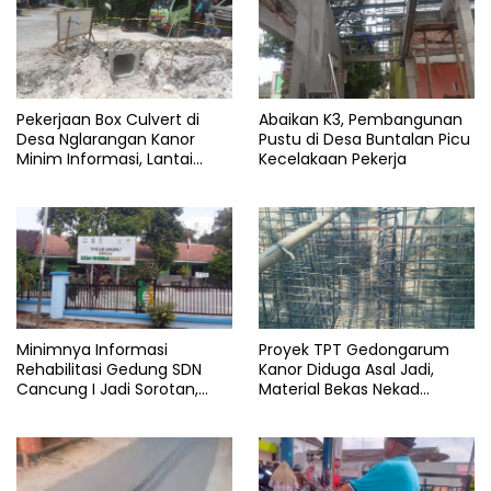
Pekerjaan Box Culvert di
Abaikan K3, Pembangunan
Desa Nglarangan Kanor
Pustu di Desa Buntalan Picu
Minim Informasi, Lantai
Kecelakaan Pekerja
Kerja Jadi Sorotan
Minimnya Informasi
Proyek TPT Gedongarum
Rehabilitasi Gedung SDN
Kanor Diduga Asal Jadi,
Cancung I Jadi Sorotan,
Material Bekas Nekad
Dinas Pendidikan Diduga
Dipasang
Lalai Tugas Pengawasan