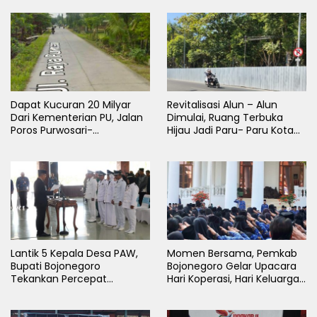
Dapat Kucuran 20 Milyar
Revitalisasi Alun – Alun
Dari Kementerian PU, Jalan
Dimulai, Ruang Terbuka
Poros Purwosari-
Hijau Jadi Paru- Paru Kota
Tambakrejo Bojonegoro
Bojonegoro
Segera Dilebarkan
Lantik 5 Kepala Desa PAW,
Momen Bersama, Pemkab
Bupati Bojonegoro
Bojonegoro Gelar Upacara
Tekankan Percepat
Hari Koperasi, Hari Keluarga
Pembangunan Desa untuk
Nasional dan HAN
Sejahterakan Masyarakat