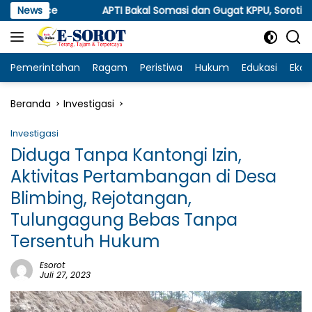
Langsung
News
APTI Bakal Somasi dan Gugat KPPU, Soroti Anjloknya Ha
ke
konten
Pemerintahan
Ragam
Peristiwa
Hukum
Edukasi
Eko
Beranda
Investigasi
Investigasi
Diduga Tanpa Kantongi Izin,
Aktivitas Pertambangan di Desa
Blimbing, Rejotangan,
Tulungagung Bebas Tanpa
Tersentuh Hukum
Esorot
Juli 27, 2023