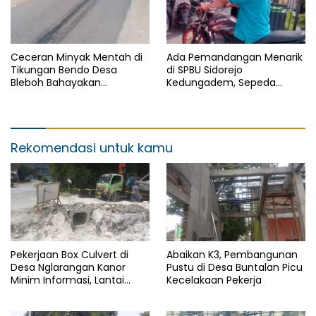
Ceceran Minyak Mentah di
Ada Pemandangan Menarik
Tikungan Bendo Desa
di SPBU Sidorejo
Bleboh Bahayakan
Kedungadem, Sepeda
Pengguna Jalan, Aktifitas
Motor Modifikasi Lalu Lalang
Nyata Tanpa Tindakan
Diduga Kuras Pertalite
Rekomendasi untuk kamu
Pekerjaan Box Culvert di
Abaikan K3, Pembangunan
Desa Nglarangan Kanor
Pustu di Desa Buntalan Picu
Minim Informasi, Lantai
Kecelakaan Pekerja
Kerja Jadi Sorotan