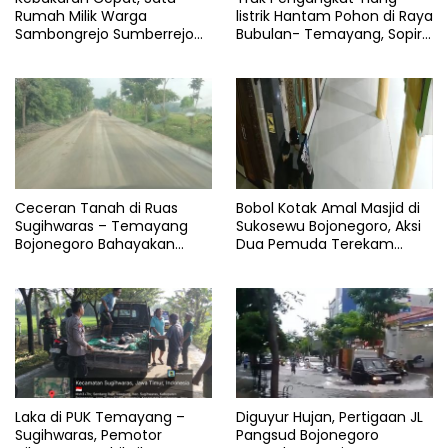
Rumah Milik Warga
listrik Hantam Pohon di Raya
Sambongrejo Sumberrejo
Bubulan- Temayang, Sopir
Ludes
Alami Luka
Ceceran Tanah di Ruas
Bobol Kotak Amal Masjid di
Sugihwaras – Temayang
Sukosewu Bojonegoro, Aksi
Bojonegoro Bahayakan
Dua Pemuda Terekam
Pengguna Jalan
CCTV
Laka di PUK Temayang –
Diguyur Hujan, Pertigaan JL
Sugihwaras, Pemotor
Pangsud Bojonegoro