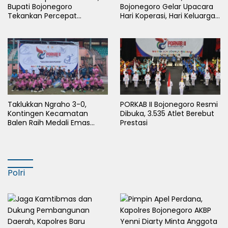
Bupati Bojonegoro
Bojonegoro Gelar Upacara
Tekankan Percepat
Hari Koperasi, Hari Keluarga
Pembangunan Desa untuk
Nasional dan HAN
Sejahterakan Masyarakat
Taklukkan Ngraho 3-0,
PORKAB II Bojonegoro Resmi
Kontingen Kecamatan
Dibuka, 3.535 Atlet Berebut
Balen Raih Medali Emas
Prestasi
Cabor Sepak Bola Pada
Porkab II Bojonegoro
Polri