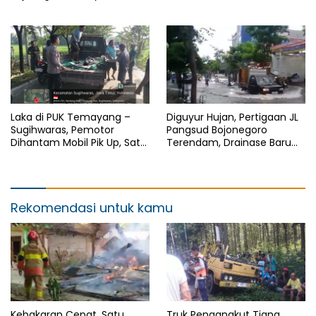
Pengguna Jalan
CCTV
Laka di PUK Temayang –
Diguyur Hujan, Pertigaan JL
Sugihwaras, Pemotor
Pangsud Bojonegoro
Dihantam Mobil Pik Up, Satu
Terendam, Drainase Baru
Meninggal Ditempat
Dinilai Belum Memberi Efek
Rekomendasi untuk kamu
Kebakaran Cepat, Satu
Truk Pengangkut Tiang