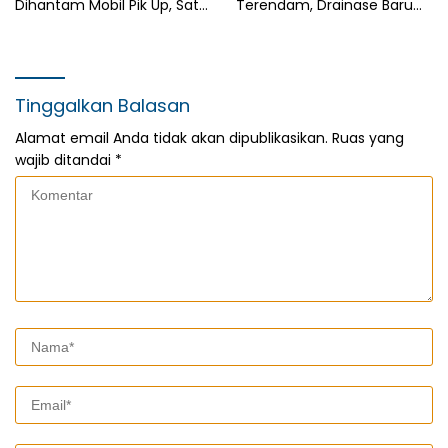
Dihantam Mobil Pik Up, Satu
Terendam, Drainase Baru
Meninggal Ditempat
Dinilai Belum Memberi Efek
Tinggalkan Balasan
Alamat email Anda tidak akan dipublikasikan.
Ruas yang
wajib ditandai
*