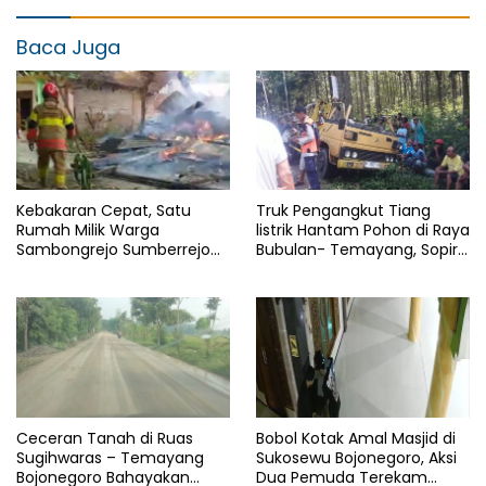
Baca Juga
Kebakaran Cepat, Satu
Truk Pengangkut Tiang
Rumah Milik Warga
listrik Hantam Pohon di Raya
Sambongrejo Sumberrejo
Bubulan- Temayang, Sopir
Ludes
Alami Luka
Ceceran Tanah di Ruas
Bobol Kotak Amal Masjid di
Sugihwaras – Temayang
Sukosewu Bojonegoro, Aksi
Bojonegoro Bahayakan
Dua Pemuda Terekam