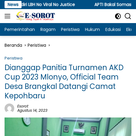
Langsung
No Viral No Justice
News
APTI Bakal Somasi dan Gugat KPPU
ke
konten
Pemerintahan
Ragam
Peristiwa
Hukum
Edukasi
Eko
Beranda
Peristiwa
Peristiwa
Dianggap Panitia Turnamen AKD
Cup 2023 Mlonyo, Official Team
Desa Brangkal Datangi Camat
Kepohbaru
Esorot
Agustus 14, 2023