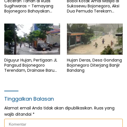
Ceceran Tanah di Ruas
Bobol Kotak Amal Masjid di
Sugihwaras – Temayang
Sukosewu Bojonegoro, Aksi
Bojonegoro Bahayakan
Dua Pemuda Terekam
Pengguna Jalan
CCTV
Diguyur Hujan, Pertigaan JL
Hujan Deras, Desa Gondang
Pangsud Bojonegoro
Bojonegoro Diterjang Banjir
Terendam, Drainase Baru
Bandang
Dinilai Belum Memberi Efek
Tinggalkan Balasan
Alamat email Anda tidak akan dipublikasikan.
Ruas yang
wajib ditandai
*