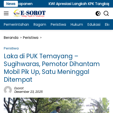
Langsung
capanen
News
KWI Apresiasi Langkah KPK Tangkap KH Mah’rus
ke
konten
Pemerintahan
Ragam
Peristiwa
Hukum
Edukasi
Eko
Beranda
Peristiwa
Peristiwa
Laka di PUK Temayang –
Sugihwaras, Pemotor Dihantam
Mobil Pik Up, Satu Meninggal
Ditempat
Esorot
Desember 23, 2025