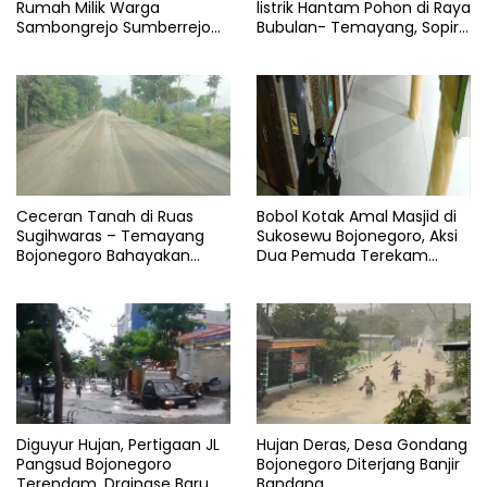
Rumah Milik Warga
listrik Hantam Pohon di Raya
Sambongrejo Sumberrejo
Bubulan- Temayang, Sopir
Ludes
Alami Luka
Ceceran Tanah di Ruas
Bobol Kotak Amal Masjid di
Sugihwaras – Temayang
Sukosewu Bojonegoro, Aksi
Bojonegoro Bahayakan
Dua Pemuda Terekam
Pengguna Jalan
CCTV
Diguyur Hujan, Pertigaan JL
Hujan Deras, Desa Gondang
Pangsud Bojonegoro
Bojonegoro Diterjang Banjir
Terendam, Drainase Baru
Bandang