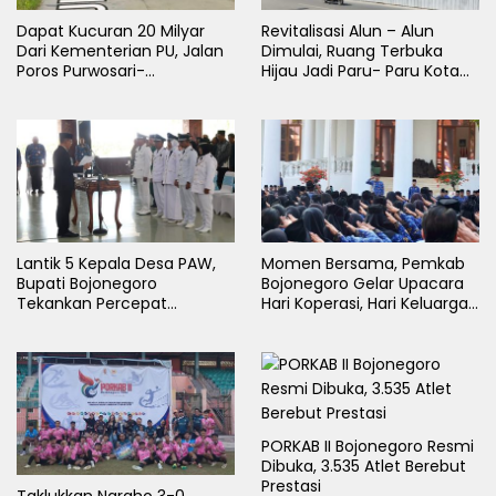
Dapat Kucuran 20 Milyar
Revitalisasi Alun – Alun
Dari Kementerian PU, Jalan
Dimulai, Ruang Terbuka
Poros Purwosari-
Hijau Jadi Paru- Paru Kota
Tambakrejo Bojonegoro
Bojonegoro
Segera Dilebarkan
Lantik 5 Kepala Desa PAW,
Momen Bersama, Pemkab
Bupati Bojonegoro
Bojonegoro Gelar Upacara
Tekankan Percepat
Hari Koperasi, Hari Keluarga
Pembangunan Desa untuk
Nasional dan HAN
Sejahterakan Masyarakat
PORKAB II Bojonegoro Resmi
Dibuka, 3.535 Atlet Berebut
Prestasi
Taklukkan Ngraho 3-0,