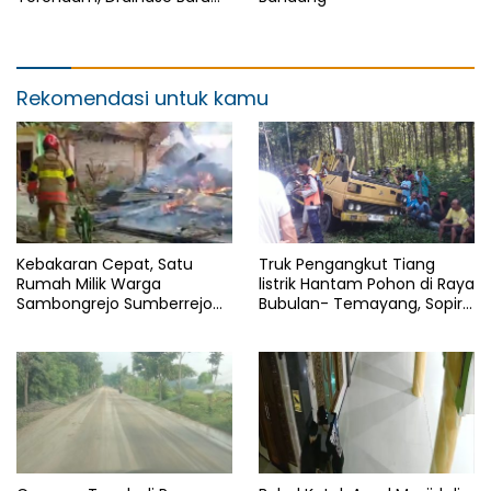
Dinilai Belum Memberi Efek
Rekomendasi untuk kamu
Kebakaran Cepat, Satu
Truk Pengangkut Tiang
Rumah Milik Warga
listrik Hantam Pohon di Raya
Sambongrejo Sumberrejo
Bubulan- Temayang, Sopir
Ludes
Alami Luka