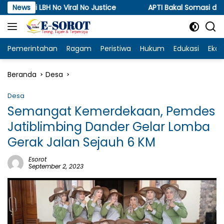
Langsung
No Viral No Justice
News
APTI Bakal Somasi dan Gugat KPPU,
ke
konten
Pemerintahan
Ragam
Peristiwa
Hukum
Edukasi
Eko
Beranda
Desa
Desa
Semangat Kemerdekaan, Pemdes
Jatiblimbing Dander Gelar Lomba
Gerak Jalan Sejauh 6 KM
Esorot
September 2, 2023