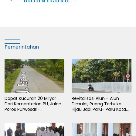
Pemerintahan
Dapat Kucuran 20 Milyar
Revitalisasi Alun – Alun
Dari Kementerian PU, Jalan
Dimulai, Ruang Terbuka
Poros Purwosari-
Hijau Jadi Paru- Paru Kota
Tambakrejo Bojonegoro
Bojonegoro
Segera Dilebarkan