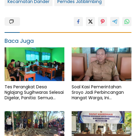
Kecamatan Dander
Pemdes Jatiblimbing
Baca Juga
Tes Perangkat Desa
Soal Kasi Pemerintahan
Nglajang Sugihwaras Selesai
Sroyo Jadi Perbincangan
Digelar, Panitia: Semua
Hangat Warga, Ini
Punya Kesempatan Yang
Penjelasan Kepala Desa
Sama
Ahmad Yuri