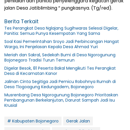
penilaian dari panitia penyelenggara kegiatan gerak
jalan Desa Jatiblimbing ” pungkasnya. (Tg/red).
Berita Terkait
Tes Perangkat Desa Nglajang Sugihwaras Selesai Digelar,
Panitia: Semua Punya Kesempatan Yang Sama
Soal Kasi Pemerintahan Sroyo Jadi Perbincangan Hangat
Warga, Ini Penjelasan Kepala Desa Ahmad Yuri
Meriah dan Sakral, Sedekah Bumi di Desa Ngorogunung
Bojonegoro Tradisi Turun Temurun
Digelar Besok, 81 Peserta Bakal Mengikuti Tes Perangkat
Desa di Kecamatan Kanor
Jalinan Cinta Segitiga Jadi Pemicu Robohnya Rumah di
Desa Tlogoagung Kedungadem, Bojonegoro
Musrenbang Desa Ngorogunung Bojonegoro Prioritaskan
Pembangunan Berkelanjutan, Darurat Sampah Jadi Isu
Krusial
# Kabupaten Bojonegoro
Gerak Jalan