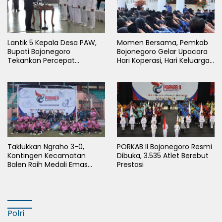
Lantik 5 Kepala Desa PAW,
Momen Bersama, Pemkab
Bupati Bojonegoro
Bojonegoro Gelar Upacara
Tekankan Percepat
Hari Koperasi, Hari Keluarga
Pembangunan Desa untuk
Nasional dan HAN
Sejahterakan Masyarakat
Taklukkan Ngraho 3-0,
PORKAB II Bojonegoro Resmi
Kontingen Kecamatan
Dibuka, 3.535 Atlet Berebut
Balen Raih Medali Emas
Prestasi
Cabor Sepak Bola Pada
Porkab II Bojonegoro
Polri