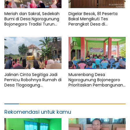
Meriah dan Sakral, Sedekah
Digelar Besok, 81 Peserta
Bumi di Desa Ngorogunung
Bakal Mengikuti Tes
Bojonegoro Tradisi Turun
Perangkat Desa di
Temurun
Kecamatan Kanor
Jalinan Cinta Segitiga Jadi
Musrenbang Desa
Pemicu Robohnya Rumah di
Ngorogunung Bojonegoro
Desa Tlogoagung
Prioritaskan Pembangunan
Kedungadem, Bojonegoro
Berkelanjutan, Darurat
Sampah Jadi Isu Krusial
Rekomendasi untuk kamu