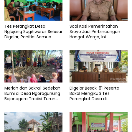
Tes Perangkat Desa
Soal Kasi Pemerintahan
Nglajang Sugihwaras Selesai
Sroyo Jadi Perbincangan
Digelar, Panitia: Semua
Hangat Warga, Ini
Punya Kesempatan Yang
Penjelasan Kepala Desa
Sama
Ahmad Yuri
Meriah dan Sakral, Sedekah
Digelar Besok, 81 Peserta
Bumi di Desa Ngorogunung
Bakal Mengikuti Tes
Bojonegoro Tradisi Turun
Perangkat Desa di
Temurun
Kecamatan Kanor