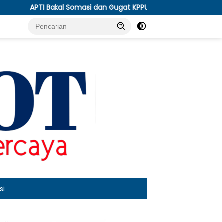
dan Gugat KPPU, Soroti Anjloknya Harga Tembakau Pascapanen
si