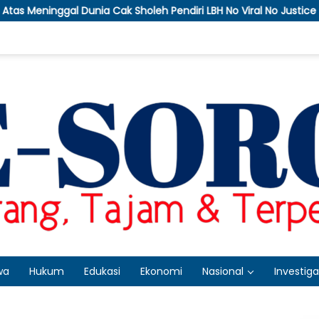
eh Pendiri LBH No Viral No Justice
APTI Bakal Somasi 
wa
Hukum
Edukasi
Ekonomi
Nasional
Investiga