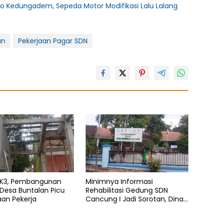
o Kedungadem, Sepeda Motor Modifikasi Lalu Lalang
an
Pekerjaan Pagar SDN
 K3, Pembangunan
Minimnya Informasi
 Desa Buntalan Picu
Rehabilitasi Gedung SDN
an Pekerja
Cancung I Jadi Sorotan, Dinas
Pendidikan Diduga Lalai Tugas
Pengawasan