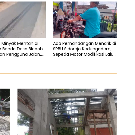
 Minyak Mentah di
Ada Pemandangan Menarik di
n Bendo Desa Bleboh
SPBU Sidorejo Kedungadem,
an Pengguna Jalan,
Sepeda Motor Modifikasi Lalu
s Nyata Tanpa
Lalang Diduga Kuras Pertalite
n