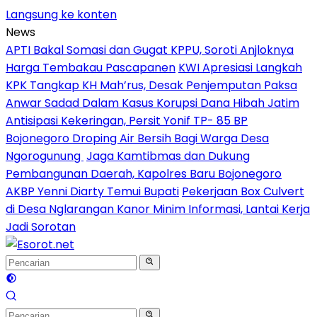
Langsung ke konten
News
APTI Bakal Somasi dan Gugat KPPU, Soroti Anjloknya
Harga Tembakau Pascapanen
KWI Apresiasi Langkah
KPK Tangkap KH Mah’rus, Desak Penjemputan Paksa
Anwar Sadad Dalam Kasus Korupsi Dana Hibah Jatim
Antisipasi Kekeringan, Persit Yonif TP- 85 BP
Bojonegoro Droping Air Bersih Bagi Warga Desa
Ngorogunung
Jaga Kamtibmas dan Dukung
Pembangunan Daerah, Kapolres Baru Bojonegoro
AKBP Yenni Diarty Temui Bupati
Pekerjaan Box Culvert
di Desa Nglarangan Kanor Minim Informasi, Lantai Kerja
Jadi Sorotan