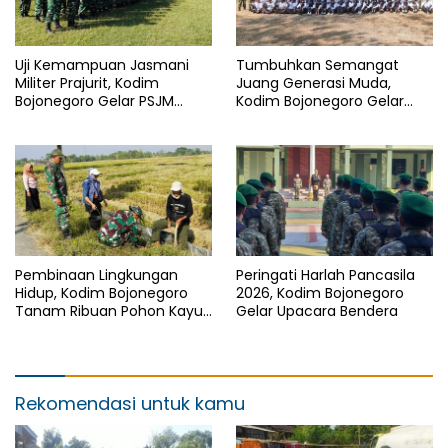
Uji Kemampuan Jasmani
Tumbuhkan Semangat
Militer Prajurit, Kodim
Juang Generasi Muda,
Bojonegoro Gelar PSJM
Kodim Bojonegoro Gelar
Sistem Blok
Persami Korp Kadet Republik
Indonesia
Pembinaan Lingkungan
Peringati Harlah Pancasila
Hidup, Kodim Bojonegoro
2026, Kodim Bojonegoro
Tanam Ribuan Pohon Kayu
Gelar Upacara Bendera
Putih dan Balsa
Rekomendasi untuk kamu