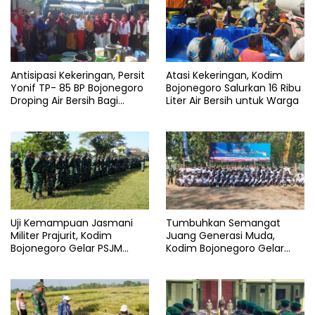
Antisipasi Kekeringan, Persit
Atasi Kekeringan, Kodim
Yonif TP- 85 BP Bojonegoro
Bojonegoro Salurkan 16 Ribu
Droping Air Bersih Bagi
Liter Air Bersih untuk Warga
Warga Desa Ngorogunung
Uji Kemampuan Jasmani
Tumbuhkan Semangat
Militer Prajurit, Kodim
Juang Generasi Muda,
Bojonegoro Gelar PSJM
Kodim Bojonegoro Gelar
Sistem Blok
Persami Korp Kadet Republik
Indonesia