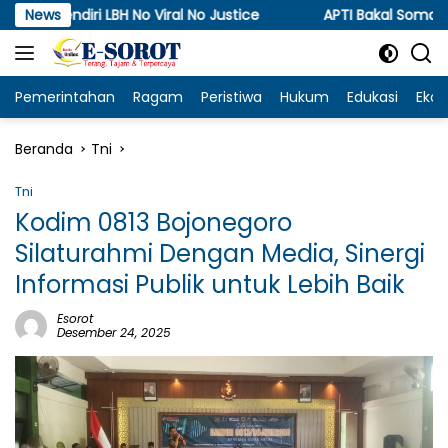
Langsung
 LBH No Viral No Justice
News
APTI Bakal Somasi dan Gugat
ke
konten
Pemerintahan
Ragam
Peristiwa
Hukum
Edukasi
Eko
Beranda
Tni
Tni
Kodim 0813 Bojonegoro
Silaturahmi Dengan Media, Sinergi
Informasi Publik untuk Lebih Baik
Esorot
Desember 24, 2025