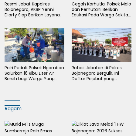
Resmi Jabat Kapolres
Cegah Karhutla, Polsek Malo
Bojonegoro, AKBP Yenni
dan Perhutani Berikan
Diarty Siap Berikan Layanan
Edukasi Pada Warga Sekitar
Terbaik Bagi Masyarakat
Hutan
Polri Peduli, Polsek Ngambon
Rotasi Jabatan di Polres
Salurkan 16 Ribu Liter Air
Bojonegoro Bergulir, Ini
Bersih bagi Warga Yang
Daftar Pejabat yang
Terdampak Kekeringan
Berganti
Ragam