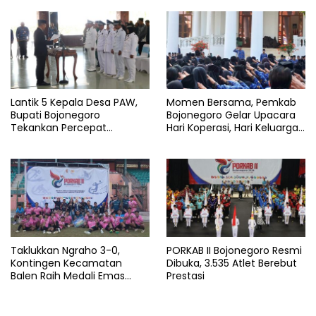
Segera Dilebarkan
Lantik 5 Kepala Desa PAW,
Momen Bersama, Pemkab
Bupati Bojonegoro
Bojonegoro Gelar Upacara
Tekankan Percepat
Hari Koperasi, Hari Keluarga
Pembangunan Desa untuk
Nasional dan HAN
Sejahterakan Masyarakat
Taklukkan Ngraho 3-0,
PORKAB II Bojonegoro Resmi
Kontingen Kecamatan
Dibuka, 3.535 Atlet Berebut
Balen Raih Medali Emas
Prestasi
Cabor Sepak Bola Pada
Porkab II Bojonegoro