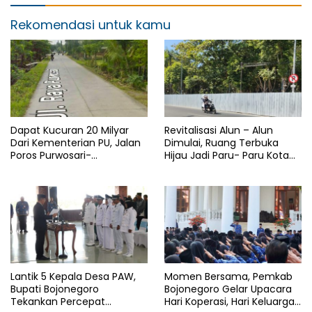
Rekomendasi untuk kamu
Dapat Kucuran 20 Milyar
Revitalisasi Alun – Alun
Dari Kementerian PU, Jalan
Dimulai, Ruang Terbuka
Poros Purwosari-
Hijau Jadi Paru- Paru Kota
Tambakrejo Bojonegoro
Bojonegoro
Segera Dilebarkan
Lantik 5 Kepala Desa PAW,
Momen Bersama, Pemkab
Bupati Bojonegoro
Bojonegoro Gelar Upacara
Tekankan Percepat
Hari Koperasi, Hari Keluarga