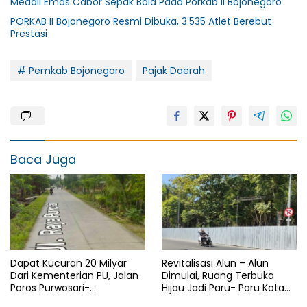
Medali Emas Cabor Sepak Bola Pada Porkab II Bojonegoro
PORKAB II Bojonegoro Resmi Dibuka, 3.535 Atlet Berebut
Prestasi
# Pemkab Bojonegoro
Pajak Daerah
Baca Juga
Dapat Kucuran 20 Milyar
Revitalisasi Alun – Alun
Dari Kementerian PU, Jalan
Dimulai, Ruang Terbuka
Poros Purwosari-
Hijau Jadi Paru- Paru Kota
Tambakrejo Bojonegoro
Bojonegoro