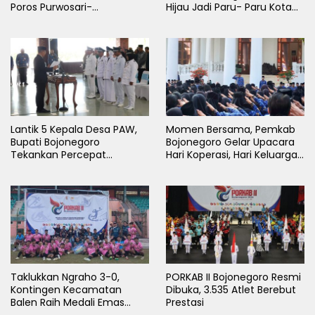
Poros Purwosari-
Hijau Jadi Paru- Paru Kota
Tambakrejo Bojonegoro
Bojonegoro
Segera Dilebarkan
Lantik 5 Kepala Desa PAW,
Momen Bersama, Pemkab
Bupati Bojonegoro
Bojonegoro Gelar Upacara
Tekankan Percepat
Hari Koperasi, Hari Keluarga
Pembangunan Desa untuk
Nasional dan HAN
Sejahterakan Masyarakat
Taklukkan Ngraho 3-0,
PORKAB II Bojonegoro Resmi
Kontingen Kecamatan
Dibuka, 3.535 Atlet Berebut
Balen Raih Medali Emas
Prestasi