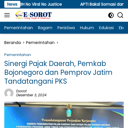
Langsung
Viral No Justice
News
APTI Bakal Somasi dan Gugat KPPU, So
ke
konten
Pemerintahan
Ragam
Peristiwa
Hukum
Edukasi
Eko
Beranda
Pemerintahan
Pemerintahan
Sinergi Pajak Daerah, Pemkab
Bojonegoro dan Pemprov Jatim
Tandatangani PKS
Esorot
Desember 3, 2024