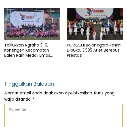
Pembangunan Desa untuk
Nasional dan HAN
Sejahterakan Masyarakat
Taklukkan Ngraho 3-0,
PORKAB II Bojonegoro Resmi
Kontingen Kecamatan
Dibuka, 3.535 Atlet Berebut
Balen Raih Medali Emas
Prestasi
Cabor Sepak Bola Pada
Porkab II Bojonegoro
Tinggalkan Balasan
Alamat email Anda tidak akan dipublikasikan.
Ruas yang
wajib ditandai
*