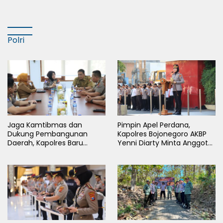
Cabor Sepak Bola Pada
Porkab II Bojonegoro
Polri
Jaga Kamtibmas dan
Pimpin Apel Perdana,
Dukung Pembangunan
Kapolres Bojonegoro AKBP
Daerah, Kapolres Baru
Yenni Diarty Minta Anggota
Bojonegoro AKBP Yenni
Hadir untuk Masyarakat
Diarty Temui Bupati