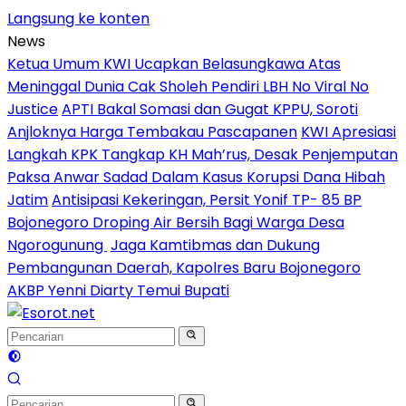
Langsung ke konten
News
Ketua Umum KWI Ucapkan Belasungkawa Atas
Meninggal Dunia Cak Sholeh Pendiri LBH No Viral No
Justice
APTI Bakal Somasi dan Gugat KPPU, Soroti
Anjloknya Harga Tembakau Pascapanen
KWI Apresiasi
Langkah KPK Tangkap KH Mah’rus, Desak Penjemputan
Paksa Anwar Sadad Dalam Kasus Korupsi Dana Hibah
Jatim
Antisipasi Kekeringan, Persit Yonif TP- 85 BP
Bojonegoro Droping Air Bersih Bagi Warga Desa
Ngorogunung
Jaga Kamtibmas dan Dukung
Pembangunan Daerah, Kapolres Baru Bojonegoro
AKBP Yenni Diarty Temui Bupati