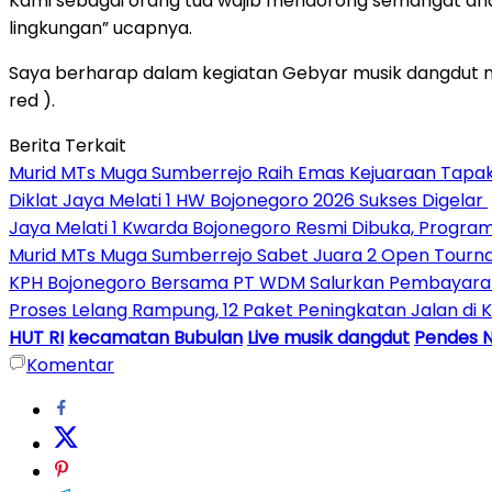
Kami sebagai orang tua wajib mendorong semangat an
lingkungan” ucapnya.
Saya berharap dalam kegiatan Gebyar musik dangdut n
red ).
Berita Terkait
Murid MTs Muga Sumberrejo Raih Emas Kejuaraan Tapak
Diklat Jaya Melati 1 HW Bojonegoro 2026 Sukses Digelar
Jaya Melati 1 Kwarda Bojonegoro Resmi Dibuka, Progr
Murid MTs Muga Sumberrejo Sabet Juara 2 Open Tourn
KPH Bojonegoro Bersama PT WDM Salurkan Pembayara
Proses Lelang Rampung, 12 Paket Peningkatan Jalan di
HUT RI
kecamatan Bubulan
Live musik dangdut
Pendes 
Komentar