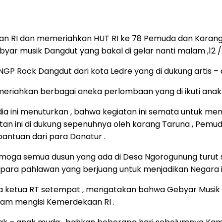
 RI dan memeriahkan HUT RI ke 78 Pemuda dan Karang
r musik Dangdut yang bakal di gelar nanti malam ,12 /
NGP Rock Dangdut dari kota Ledre yang di dukung artis – 
i meriahkan berbagai aneka perlombaan yang di ikuti an
dia ini menuturkan , bahwa kegiatan ini semata untuk 
n ini di dukung sepenuhnya oleh karang Taruna , Pemud
antuan dari para Donatur .
emoga semua dusun yang ada di Desa Ngorogunung turut 
ara pahlawan yang berjuang untuk menjadikan Negara in
a ketua RT setempat , mengatakan bahwa Gebyar Musik D
am mengisi Kemerdekaan RI .