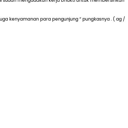
i sudah mengadakan kerja bhakti untuk membersihkan
uga kenyamanan para pengunjung ” pungkasnya . ( ag /