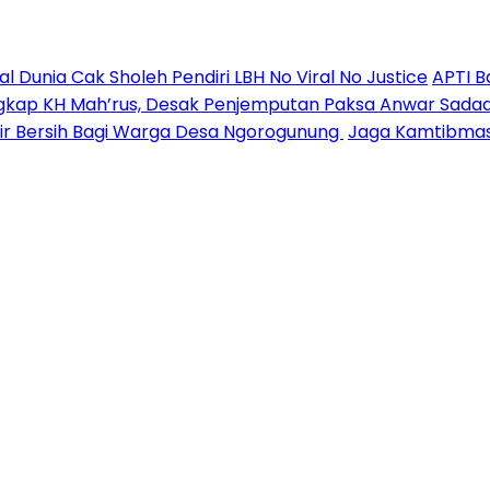
unia Cak Sholeh Pendiri LBH No Viral No Justice
APTI B
ngkap KH Mah’rus, Desak Penjemputan Paksa Anwar Sadad
 Air Bersih Bagi Warga Desa Ngorogunung
Jaga Kamtibmas