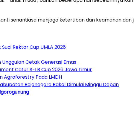
ak – anak muda , bahkan beberapa hari sebelumnya Kam
anti senantiasa menjaga ketertiban dan keamanan dan j
 Suci Rektor Cup UMLA 2026
am Unggulan Cetak Generasi Emas
ament Catur S-LB Cup 2026 Jawa Timur
n Agroforestry Pada LMDH
 Kabupaten Bojonegoro Bakal Dimulai Minggu Depan
Ngorogunung