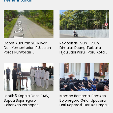
Pemerintahan
Dapat Kucuran 20 Milyar
Revitalisasi Alun – Alun
Dari Kementerian PU, Jalan
Dimulai, Ruang Terbuka
Poros Purwosari-
Hijau Jadi Paru- Paru Kota
Tambakrejo Bojonegoro
Bojonegoro
Segera Dilebarkan
Lantik 5 Kepala Desa PAW,
Momen Bersama, Pemkab
Bupati Bojonegoro
Bojonegoro Gelar Upacara
Tekankan Percepat
Hari Koperasi, Hari Keluarga
Pembangunan Desa untuk
Nasional dan HAN