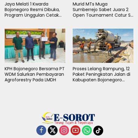
Jaya Melati 1 Kwarda
Murid MTs Muga
Bojonegoro Resmi Dibuka,
Sumberrejo Sabet Juara 2
Program Unggulan Cetak
Open Tournament Catur S-
Generasi Emas
LB Cup 2026 Jawa Timur
KPH Bojonegoro Bersama PT
Proses Lelang Rampung, 12
WDM Salurkan Pembayaran
Paket Peningkatan Jalan di
Agroforestry Pada LMDH
Kabupaten Bojonegoro
Bakal Dimulai Minggu Depan