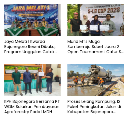
Jaya Melati 1 Kwarda
Murid MTs Muga
Bojonegoro Resmi Dibuka,
Sumberrejo Sabet Juara 2
Program Unggulan Cetak
Open Tournament Catur S-
Generasi Emas
LB Cup 2026 Jawa Timur
KPH Bojonegoro Bersama PT
Proses Lelang Rampung, 12
WDM Salurkan Pembayaran
Paket Peningkatan Jalan di
Agroforestry Pada LMDH
Kabupaten Bojonegoro
Bakal Dimulai Minggu Depan