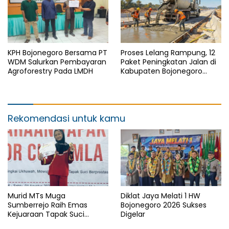
KPH Bojonegoro Bersama PT
Proses Lelang Rampung, 12
WDM Salurkan Pembayaran
Paket Peningkatan Jalan di
Agroforestry Pada LMDH
Kabupaten Bojonegoro
Bakal Dimulai Minggu Depan
Rekomendasi untuk kamu
Murid MTs Muga
Diklat Jaya Melati 1 HW
Sumberrejo Raih Emas
Bojonegoro 2026 Sukses
Kejuaraan Tapak Suci
Digelar
Rektor Cup UMLA 2026