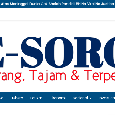
holeh Pendiri LBH No Viral No Justice
APTI Bakal Soma
wa
Hukum
Edukasi
Ekonomi
Nasional
Investiga