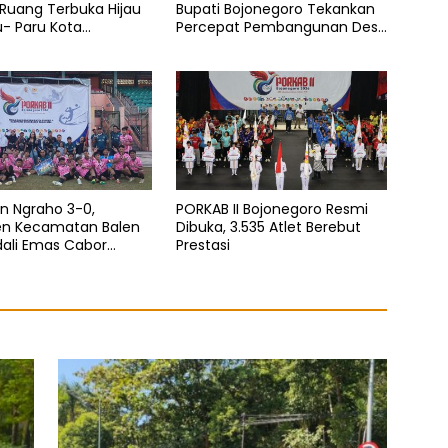
 Ruang Terbuka Hijau
Bupati Bojonegoro Tekankan
u- Paru Kota
Percepat Pembangunan Desa
oro
untuk Sejahterakan
Masyarakat
n Ngraho 3-0,
PORKAB II Bojonegoro Resmi
en Kecamatan Balen
Dibuka, 3.535 Atlet Berebut
dali Emas Cabor
Prestasi
la Pada Porkab II
oro