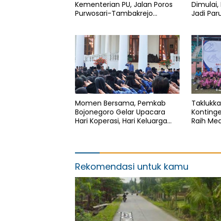
Kementerian PU, Jalan Poros
Dimulai,
Purwosari-Tambakrejo
Jadi Par
Bojonegoro Segera Dilebarkan
Bojoneg
Momen Bersama, Pemkab
Taklukka
Bojonegoro Gelar Upacara
Konting
Hari Koperasi, Hari Keluarga
Raih Me
Nasional dan HAN
Sepak Bo
Bojoneg
Rekomendasi untuk kamu