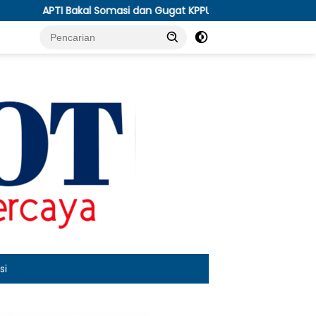
si dan Gugat KPPU, Soroti Anjloknya Harga Tembakau Pascapan
si