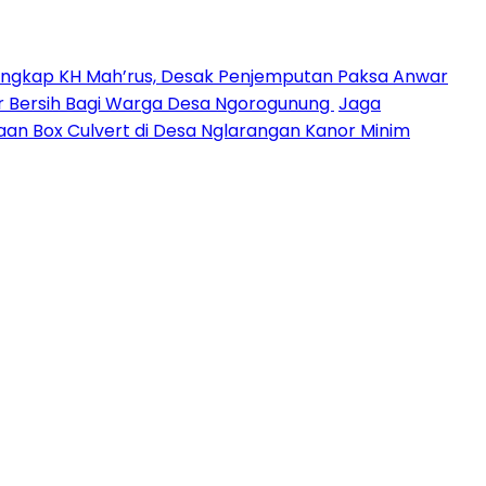
angkap KH Mah’rus, Desak Penjemputan Paksa Anwar
 Air Bersih Bagi Warga Desa Ngorogunung
Jaga
aan Box Culvert di Desa Nglarangan Kanor Minim