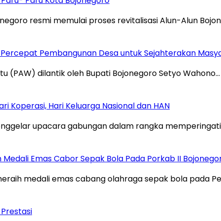
di Paru- Paru Kota Bojonegoro
ro resmi memulai proses revitalisasi Alun-Alun Bojon
an Percepat Pembangunan Desa untuk Sejahterakan Masy
 (PAW) dilantik oleh Bupati Bojonegoro Setyo Wahono…
 Koperasi, Hari Keluarga Nasional dan HAN
gelar upacara gabungan dalam rangka memperingati Ha
 Medali Emas Cabor Sepak Bola Pada Porkab II Bojonego
eraih medali emas cabang olahraga sepak bola pada P
 Prestasi