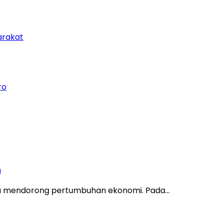
arakat
ro
n
ya mendorong pertumbuhan ekonomi. Pada…