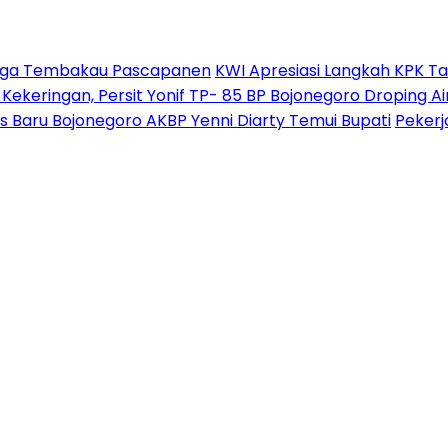
Harga Tembakau Pascapanen
KWI Apresiasi Langkah KPK T
i Kekeringan, Persit Yonif TP- 85 BP Bojonegoro Droping
Baru Bojonegoro AKBP Yenni Diarty Temui Bupati
Pekerj