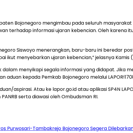
upaten Bojonegoro mengimbau pada seluruh masyarakat u
wan terhadap informasi ujaran kebencian. Oleh karena it
egoro Siswoyo menerangkan, baru-baru ini beredar post
pai ikut menyebarkan ujaran kebencian,” jelasnya Kamis (
 bijak dalam menyikapi segala informasi yang didapat. J
an aduan kepada Pemkab Bojonegoro melalui LAPOR!170
an/aspirasi. Atau ke lapor.go.id atau aplikasi SP4N LAPO
n PANRB serta diawasi oleh Ombudsman RI.
oros Purwosari-Tambakrejo Bojonegoro Segera Dilebarka