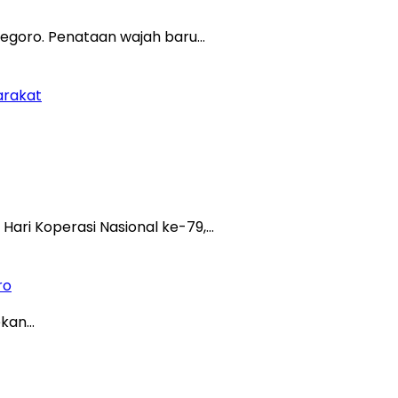
egoro. Penataan wajah baru…
arakat
ri Koperasi Nasional ke-79,…
ro
ekan…