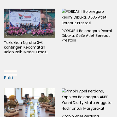
Pembangunan Desa untuk
Nasional dan HAN
Sejahterakan Masyarakat
PORKAB II Bojonegoro Resmi
Dibuka, 3.535 Atlet Berebut
Prestasi
Taklukkan Ngraho 3-0,
Kontingen Kecamatan
Balen Raih Medali Emas
Cabor Sepak Bola Pada
Porkab II Bojonegoro
Polri
Pimpin Apel Perdana,