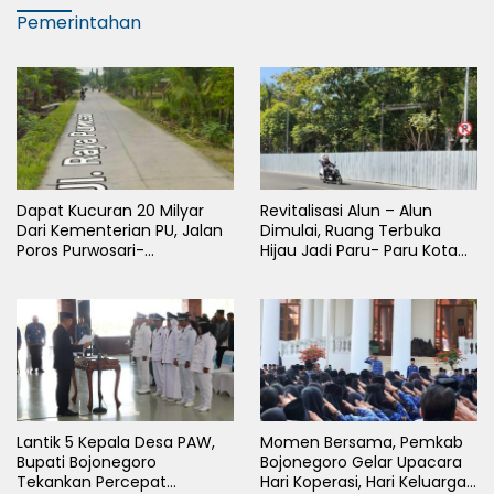
Pemerintahan
Dapat Kucuran 20 Milyar
Revitalisasi Alun – Alun
Dari Kementerian PU, Jalan
Dimulai, Ruang Terbuka
Poros Purwosari-
Hijau Jadi Paru- Paru Kota
Tambakrejo Bojonegoro
Bojonegoro
Segera Dilebarkan
Lantik 5 Kepala Desa PAW,
Momen Bersama, Pemkab
Bupati Bojonegoro
Bojonegoro Gelar Upacara
Tekankan Percepat
Hari Koperasi, Hari Keluarga