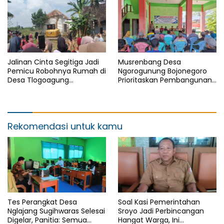
Jalinan Cinta Segitiga Jadi
Musrenbang Desa
Pemicu Robohnya Rumah di
Ngorogunung Bojonegoro
Desa Tlogoagung
Prioritaskan Pembangunan
Kedungadem, Bojonegoro
Berkelanjutan, Darurat
Sampah Jadi Isu Krusial
Rekomendasi untuk kamu
Tes Perangkat Desa
Soal Kasi Pemerintahan
Nglajang Sugihwaras Selesai
Sroyo Jadi Perbincangan
Digelar, Panitia: Semua
Hangat Warga, Ini