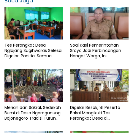
Baca Juga
Tes Perangkat Desa
Soal Kasi Pemerintahan
Nglajang Sugihwaras Selesai
Sroyo Jadi Perbincangan
Digelar, Panitia: Semua
Hangat Warga, Ini
Punya Kesempatan Yang
Penjelasan Kepala Desa
Sama
Ahmad Yuri
Meriah dan Sakral, Sedekah
Digelar Besok, 81 Peserta
Bumi di Desa Ngorogunung
Bakal Mengikuti Tes
Bojonegoro Tradisi Turun
Perangkat Desa di
Temurun
Kecamatan Kanor