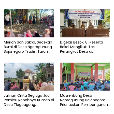
Punya Kesempatan Yang
Penjelasan Kepala Desa
Sama
Ahmad Yuri
Meriah dan Sakral, Sedekah
Digelar Besok, 81 Peserta
Bumi di Desa Ngorogunung
Bakal Mengikuti Tes
Bojonegoro Tradisi Turun
Perangkat Desa di
Temurun
Kecamatan Kanor
Jalinan Cinta Segitiga Jadi
Musrenbang Desa
Pemicu Robohnya Rumah di
Ngorogunung Bojonegoro
Desa Tlogoagung
Prioritaskan Pembangunan
Kedungadem, Bojonegoro
Berkelanjutan, Darurat
Sampah Jadi Isu Krusial