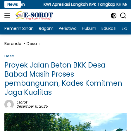
Langsung
News
KWI Apresiasi Langkah KPK Tangkap KH Mah’rus, Desak
ke
konten
Pemerintahan
Ragam
Peristiwa
Hukum
Edukasi
Eko
Beranda
Desa
Desa
Proyek Jalan Beton BKK Desa
Babad Masih Proses
pembangunan, Kades Komitmen
Jaga Kualitas
Esorot
Desember 8, 2025