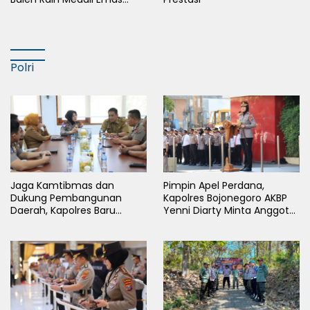
Cabor Sepak Bola Pada
Porkab II Bojonegoro
Polri
Jaga Kamtibmas dan
Pimpin Apel Perdana,
Dukung Pembangunan
Kapolres Bojonegoro AKBP
Daerah, Kapolres Baru
Yenni Diarty Minta Anggota
Bojonegoro AKBP Yenni
Hadir untuk Masyarakat
Diarty Temui Bupati