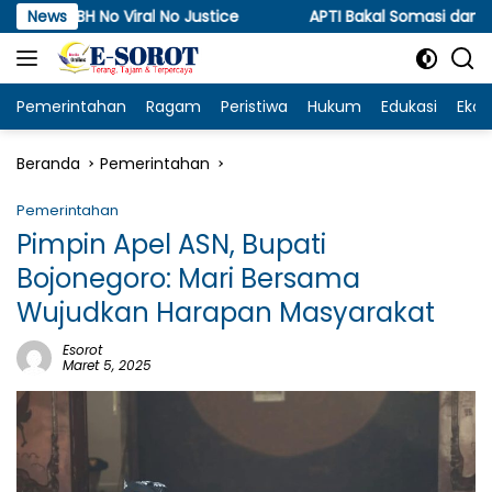
Langsung
ral No Justice
News
APTI Bakal Somasi dan Gugat KPPU, Sor
ke
konten
Pemerintahan
Ragam
Peristiwa
Hukum
Edukasi
Eko
Beranda
Pemerintahan
Pemerintahan
Pimpin Apel ASN, Bupati
Bojonegoro: Mari Bersama
Wujudkan Harapan Masyarakat
Esorot
Maret 5, 2025