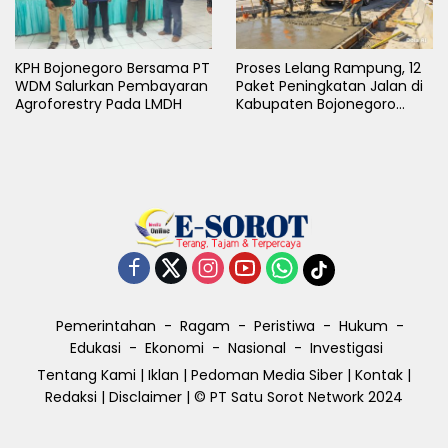
KPH Bojonegoro Bersama PT
Proses Lelang Rampung, 12
WDM Salurkan Pembayaran
Paket Peningkatan Jalan di
Agroforestry Pada LMDH
Kabupaten Bojonegoro
Bakal Dimulai Minggu Depan
Pemerintahan
Ragam
Peristiwa
Hukum
Edukasi
Ekonomi
Nasional
Investigasi
Tentang Kami
|
Iklan
|
Pedoman Media Siber
|
Kontak
|
Redaksi
|
Disclaimer
| © PT Satu Sorot Network 2024