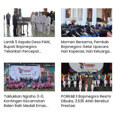
Tambakrejo Bojonegoro
Bojonegoro
Segera Dilebarkan
Lantik 5 Kepala Desa PAW,
Momen Bersama, Pemkab
Bupati Bojonegoro
Bojonegoro Gelar Upacara
Tekankan Percepat
Hari Koperasi, Hari Keluarga
Pembangunan Desa untuk
Nasional dan HAN
Sejahterakan Masyarakat
Taklukkan Ngraho 3-0,
PORKAB II Bojonegoro Resmi
Kontingen Kecamatan
Dibuka, 3.535 Atlet Berebut
Balen Raih Medali Emas
Prestasi
Cabor Sepak Bola Pada
Porkab II Bojonegoro