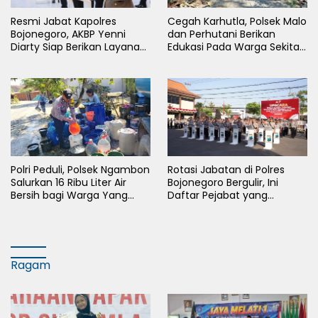
Resmi Jabat Kapolres
Cegah Karhutla, Polsek Malo
Bojonegoro, AKBP Yenni
dan Perhutani Berikan
Diarty Siap Berikan Layanan
Edukasi Pada Warga Sekitar
Terbaik Bagi Masyarakat
Hutan
Polri Peduli, Polsek Ngambon
Rotasi Jabatan di Polres
Salurkan 16 Ribu Liter Air
Bojonegoro Bergulir, Ini
Bersih bagi Warga Yang
Daftar Pejabat yang
Terdampak Kekeringan
Berganti
Ragam