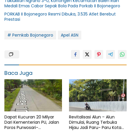
Taklukkan Ngraho 3-0, Kontingen Kecamatan Balen Raih
Medali Emas Cabor Sepak Bola Pada Porkab II Bojonegoro
PORKAB II Bojonegoro Resmi Dibuka, 3.535 Atlet Berebut
Prestasi
# Pemkab Bojonegoro
Apel ASN
Baca Juga
Dapat Kucuran 20 Milyar
Revitalisasi Alun – Alun
Dari Kementerian PU, Jalan
Dimulai, Ruang Terbuka
Poros Purwosari-
Hijau Jadi Paru- Paru Kota