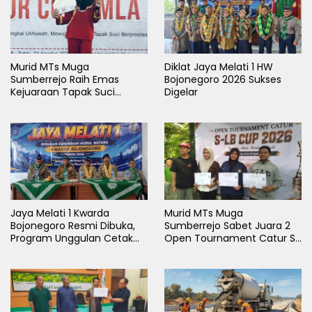
Murid MTs Muga
Diklat Jaya Melati 1 HW
Sumberrejo Raih Emas
Bojonegoro 2026 Sukses
Kejuaraan Tapak Suci
Digelar
Rektor Cup UMLA 2026
Jaya Melati 1 Kwarda
Murid MTs Muga
Bojonegoro Resmi Dibuka,
Sumberrejo Sabet Juara 2
Program Unggulan Cetak
Open Tournament Catur S-
Generasi Emas
LB Cup 2026 Jawa Timur