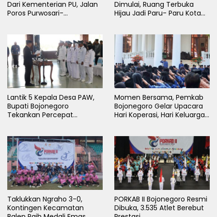
Dari Kementerian PU, Jalan
Dimulai, Ruang Terbuka
Poros Purwosari-
Hijau Jadi Paru- Paru Kota
Tambakrejo Bojonegoro
Bojonegoro
Segera Dilebarkan
Lantik 5 Kepala Desa PAW,
Momen Bersama, Pemkab
Bupati Bojonegoro
Bojonegoro Gelar Upacara
Tekankan Percepat
Hari Koperasi, Hari Keluarga
Pembangunan Desa untuk
Nasional dan HAN
Sejahterakan Masyarakat
Taklukkan Ngraho 3-0,
PORKAB II Bojonegoro Resmi
Kontingen Kecamatan
Dibuka, 3.535 Atlet Berebut
Balen Raih Medali Emas
Prestasi