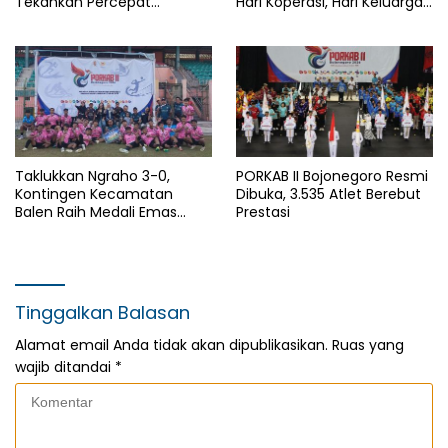
Tekankan Percepat
Hari Koperasi, Hari Keluarga
Pembangunan Desa untuk
Nasional dan HAN
Sejahterakan Masyarakat
Taklukkan Ngraho 3-0,
PORKAB II Bojonegoro Resmi
Kontingen Kecamatan
Dibuka, 3.535 Atlet Berebut
Balen Raih Medali Emas
Prestasi
Cabor Sepak Bola Pada
Porkab II Bojonegoro
Tinggalkan Balasan
Alamat email Anda tidak akan dipublikasikan.
Ruas yang
wajib ditandai
*