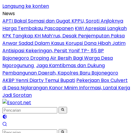
Langsung ke konten
News
APTI Bakal Somasi dan Gugat KPPU, Soroti Anjloknya
Harga Tembakau Pascapanen
KWI Apresiasi Langkah
KPK Tangkap KH Mah’rus, Desak Penjemputan Paksa
Anwar Sadad Dalam Kasus Korupsi Dana Hibah Jatim
Antisipasi Kekeringan, Persit Yonif TP- 85 BP
Bojonegoro Droping Air Bersih Bagi Warga Desa
Ngorogunung
Jaga Kamtibmas dan Dukung
Pembangunan Daerah, Kapolres Baru Bojonegoro
AKBP Yenni Diarty Temui Bupati
Pekerjaan Box Culvert
di Desa Nglarangan Kanor Minim Informasi, Lantai Kerja
Jadi Sorotan