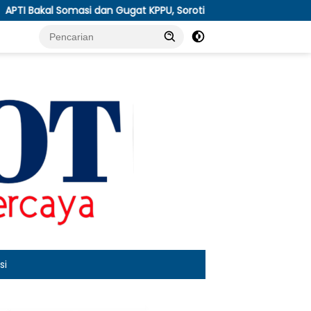
ugat KPPU, Soroti Anjloknya Harga Tembakau Pascapanen
si