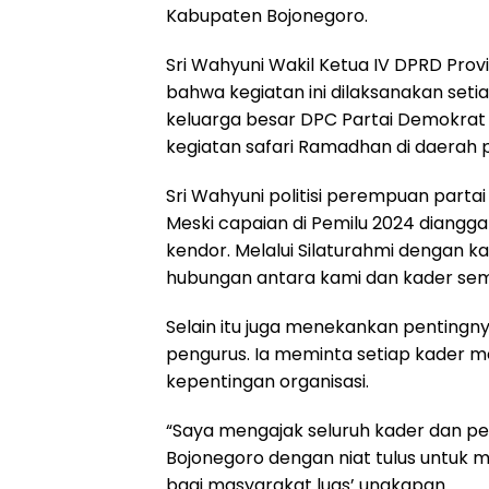
Kabupaten Bojonegoro.
Sri Wahyuni Wakil Ketua IV DPRD Pro
bahwa kegiatan ini dilaksanakan seti
keluarga besar DPC Partai Demokrat
kegiatan safari Ramadhan di daerah pe
Sri Wahyuni politisi perempuan par
Meski capaian di Pemilu 2024 dianggap
kendor. Melalui Silaturahmi dengan k
hubungan antara kami dan kader sema
Selain itu juga menekankan pentingnya 
pengurus. Ia meminta setiap kader m
kepentingan organisasi.
“Saya mengajak seluruh kader dan p
Bojonegoro dengan niat tulus untuk
bagi masyarakat luas’ ungkapan.