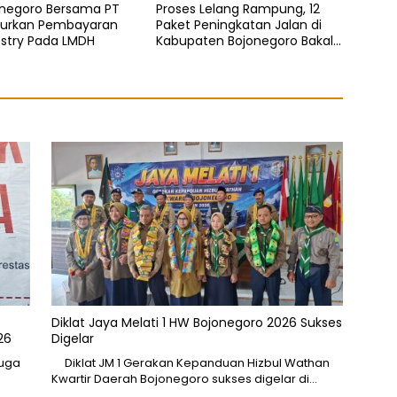
onegoro Bersama PT
Proses Lelang Rampung, 12
urkan Pembayaran
Paket Peningkatan Jalan di
estry Pada LMDH
Kabupaten Bojonegoro Bakal
Dimulai Minggu Depan
Diklat Jaya Melati 1 HW Bojonegoro 2026 Sukses
26
Digelar
Muga
Diklat JM 1 Gerakan Kepanduan Hizbul Wathan
Kwartir Daerah Bojonegoro sukses digelar di…