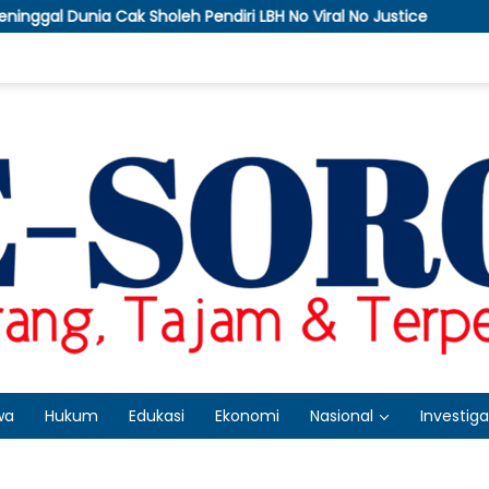
diri LBH No Viral No Justice
APTI Bakal Somasi dan G
wa
Hukum
Edukasi
Ekonomi
Nasional
Investiga