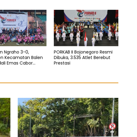
oro
untuk Sejahterakan
Masyarakat
n Ngraho 3-0,
PORKAB II Bojonegoro Resmi
en Kecamatan Balen
Dibuka, 3.535 Atlet Berebut
dali Emas Cabor
Prestasi
la Pada Porkab II
oro