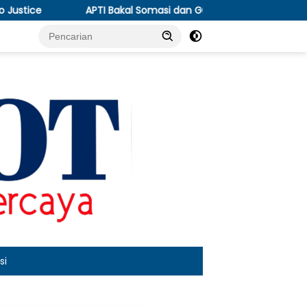
Bakal Somasi dan Gugat KPPU, Soroti Anjloknya Harga Tembakau
si