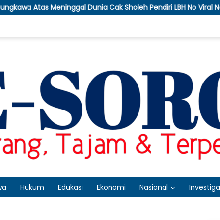
nia Cak Sholeh Pendiri LBH No Viral No Justice
APTI 
wa
Hukum
Edukasi
Ekonomi
Nasional
Investiga