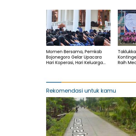
Bojonegoro Segera Dilebarkan
Bojoneg
Momen Bersama, Pemkab
Taklukka
Bojonegoro Gelar Upacara
Konting
Hari Koperasi, Hari Keluarga
Raih Me
Nasional dan HAN
Sepak Bo
Bojoneg
Rekomendasi untuk kamu