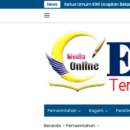
Langsung
Ketua Umum KWI Ucapkan Belasungkawa Atas Meninggal Du
News
ke
konten
Pemerintahan
Ragam
Peristi
Beranda
Pemerintahan