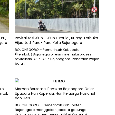
 PU,
Revitalisasi Alun – Alun Dimulai, Ruang Terbuka
goro
Hijau Jadi Paru- Paru Kota Bojonegoro
BOJONEGORO – Pemerintah Kabupaten
(Pemkab) Bojonegoro resmi memulai proses
revitalisasi Alun-Alun Bojonegoro. Penataan wajah
baru…
oro
Momen Bersama, Pemkab Bojonegoro Gelar
ntuk
Upacara Hari Koperasi, Hari Keluarga Nasional
dan HAN
BOJONEGORO – Pemerintah Kabupaten
Bojonegoro menggelar upacara gabungan
dalam rangka memperingati Hari Koperasi