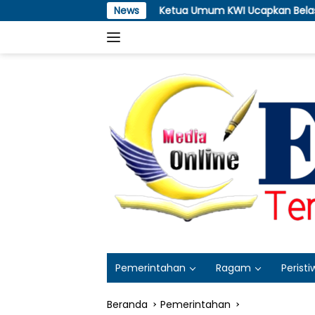
Langsung
Ketua Umum KWI Ucapkan Belasungkawa Atas Mening
News
ke
konten
Pemerintahan
Ragam
Peristi
Beranda
Pemerintahan