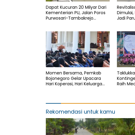
Dapat Kucuran 20 Milyar Dari
Revitalis
Kementerian PU, Jalan Poros
Dimulai,
Purwosari-Tambakrejo
Jadi Par
Bojonegoro Segera Dilebarkan
Bojoneg
Momen Bersama, Pemkab
Taklukka
Bojonegoro Gelar Upacara
Konting
Hari Koperasi, Hari Keluarga
Raih Me
Nasional dan HAN
Sepak Bo
Bojoneg
Rekomendasi untuk kamu