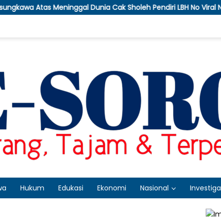
gal Dunia Cak Sholeh Pendiri LBH No Viral No Justice
wa
Hukum
Edukasi
Ekonomi
Nasional
Investiga