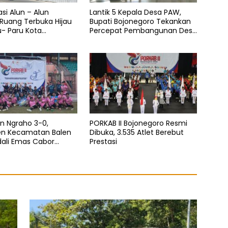
Lantik 5 Kepala Desa PAW,
asi Alun – Alun
Bupati Bojonegoro Tekankan
 Ruang Terbuka Hijau
Percepat Pembangunan Desa
u- Paru Kota
untuk Sejahterakan
oro
Masyarakat
n Ngraho 3-0,
PORKAB II Bojonegoro Resmi
en Kecamatan Balen
Dibuka, 3.535 Atlet Berebut
dali Emas Cabor
Prestasi
la Pada Porkab II
oro