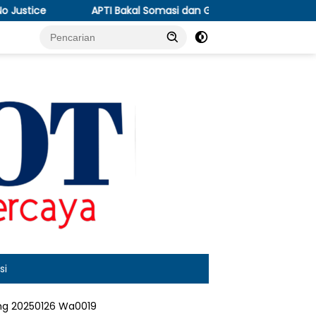
APTI Bakal Somasi dan Gugat KPPU, Soroti Anjloknya Harga Te
si