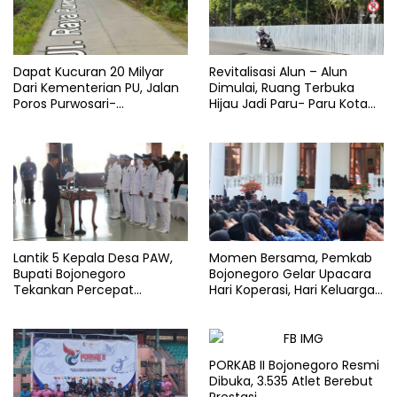
Dapat Kucuran 20 Milyar
Revitalisasi Alun – Alun
Dari Kementerian PU, Jalan
Dimulai, Ruang Terbuka
Poros Purwosari-
Hijau Jadi Paru- Paru Kota
Tambakrejo Bojonegoro
Bojonegoro
Segera Dilebarkan
Lantik 5 Kepala Desa PAW,
Momen Bersama, Pemkab
Bupati Bojonegoro
Bojonegoro Gelar Upacara
Tekankan Percepat
Hari Koperasi, Hari Keluarga
Pembangunan Desa untuk
Nasional dan HAN
Sejahterakan Masyarakat
PORKAB II Bojonegoro Resmi
Dibuka, 3.535 Atlet Berebut