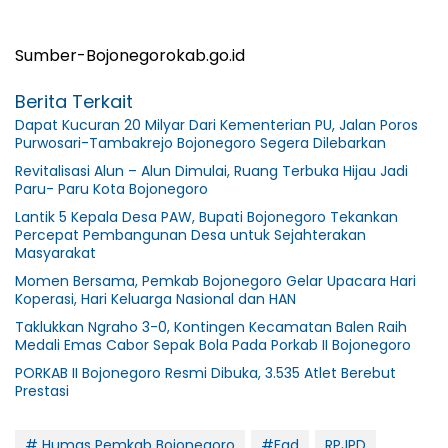
Sumber-Bojonegorokab.go.id
Berita Terkait
Dapat Kucuran 20 Milyar Dari Kementerian PU, Jalan Poros
Purwosari-Tambakrejo Bojonegoro Segera Dilebarkan
Revitalisasi Alun – Alun Dimulai, Ruang Terbuka Hijau Jadi
Paru- Paru Kota Bojonegoro
Lantik 5 Kepala Desa PAW, Bupati Bojonegoro Tekankan
Percepat Pembangunan Desa untuk Sejahterakan
Masyarakat
Momen Bersama, Pemkab Bojonegoro Gelar Upacara Hari
Koperasi, Hari Keluarga Nasional dan HAN
Taklukkan Ngraho 3-0, Kontingen Kecamatan Balen Raih
Medali Emas Cabor Sepak Bola Pada Porkab II Bojonegoro
PORKAB II Bojonegoro Resmi Dibuka, 3.535 Atlet Berebut
Prestasi
# Humas Pemkab Bojonegoro
#Fgd
RPJPD