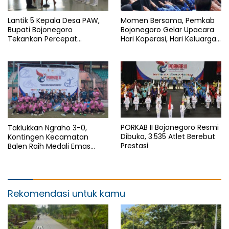
Lantik 5 Kepala Desa PAW,
Momen Bersama, Pemkab
Bupati Bojonegoro
Bojonegoro Gelar Upacara
Tekankan Percepat
Hari Koperasi, Hari Keluarga
Pembangunan Desa untuk
Nasional dan HAN
Sejahterakan Masyarakat
PORKAB II Bojonegoro Resmi
Taklukkan Ngraho 3-0,
Dibuka, 3.535 Atlet Berebut
Kontingen Kecamatan
Prestasi
Balen Raih Medali Emas
Cabor Sepak Bola Pada
Porkab II Bojonegoro
Rekomendasi untuk kamu