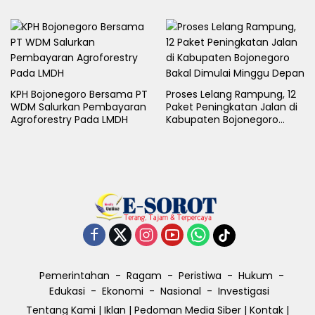
Generasi Emas
LB Cup 2026 Jawa Timur
KPH Bojonegoro Bersama PT
Proses Lelang Rampung, 12
WDM Salurkan Pembayaran
Paket Peningkatan Jalan di
Agroforestry Pada LMDH
Kabupaten Bojonegoro
Bakal Dimulai Minggu Depan
Pemerintahan
Ragam
Peristiwa
Hukum
Edukasi
Ekonomi
Nasional
Investigasi
Tentang Kami
|
Iklan
|
Pedoman Media Siber
|
Kontak
|