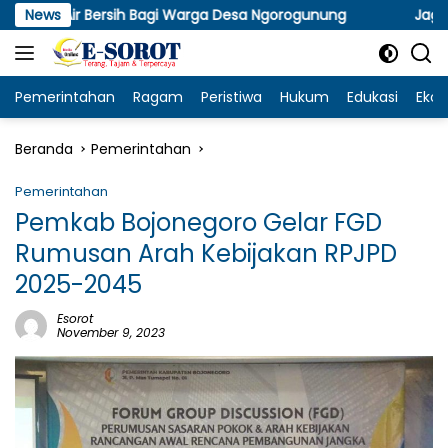
Langsung
ir Bersih Bagi Warga Desa Ngorogunung
News
Jaga Kamtibmas 
ke
konten
Pemerintahan
Ragam
Peristiwa
Hukum
Edukasi
Eko
Beranda
Pemerintahan
Pemerintahan
Pemkab Bojonegoro Gelar FGD
Rumusan Arah Kebijakan RPJPD
2025-2045
Esorot
November 9, 2023