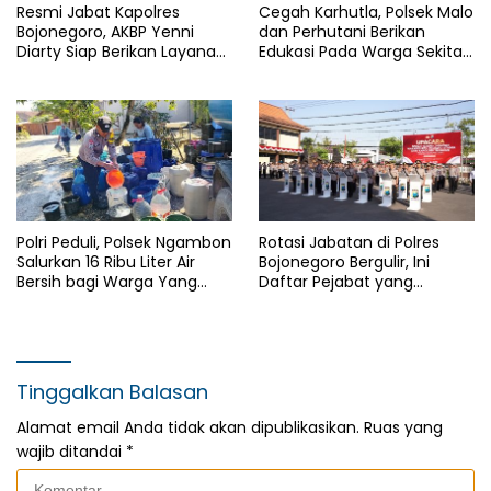
Resmi Jabat Kapolres
Cegah Karhutla, Polsek Malo
Bojonegoro, AKBP Yenni
dan Perhutani Berikan
Diarty Siap Berikan Layanan
Edukasi Pada Warga Sekitar
Terbaik Bagi Masyarakat
Hutan
Polri Peduli, Polsek Ngambon
Rotasi Jabatan di Polres
Salurkan 16 Ribu Liter Air
Bojonegoro Bergulir, Ini
Bersih bagi Warga Yang
Daftar Pejabat yang
Terdampak Kekeringan
Berganti
Tinggalkan Balasan
Alamat email Anda tidak akan dipublikasikan.
Ruas yang
wajib ditandai
*