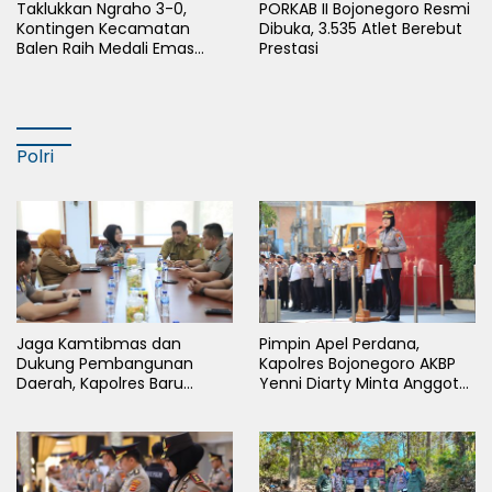
Taklukkan Ngraho 3-0,
PORKAB II Bojonegoro Resmi
Kontingen Kecamatan
Dibuka, 3.535 Atlet Berebut
Balen Raih Medali Emas
Prestasi
Cabor Sepak Bola Pada
Porkab II Bojonegoro
Polri
Jaga Kamtibmas dan
Pimpin Apel Perdana,
Dukung Pembangunan
Kapolres Bojonegoro AKBP
Daerah, Kapolres Baru
Yenni Diarty Minta Anggota
Bojonegoro AKBP Yenni
Hadir untuk Masyarakat
Diarty Temui Bupati