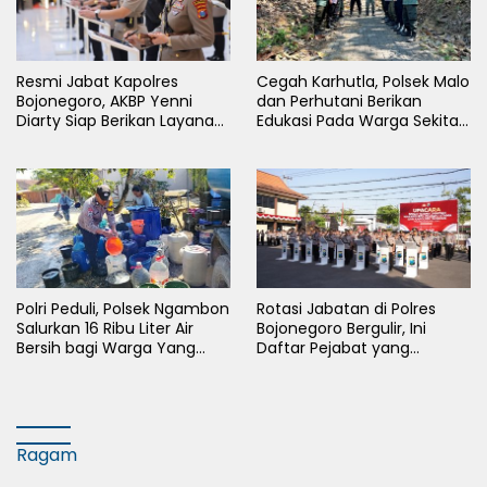
Resmi Jabat Kapolres
Cegah Karhutla, Polsek Malo
Bojonegoro, AKBP Yenni
dan Perhutani Berikan
Diarty Siap Berikan Layanan
Edukasi Pada Warga Sekitar
Terbaik Bagi Masyarakat
Hutan
Polri Peduli, Polsek Ngambon
Rotasi Jabatan di Polres
Salurkan 16 Ribu Liter Air
Bojonegoro Bergulir, Ini
Bersih bagi Warga Yang
Daftar Pejabat yang
Terdampak Kekeringan
Berganti
Ragam