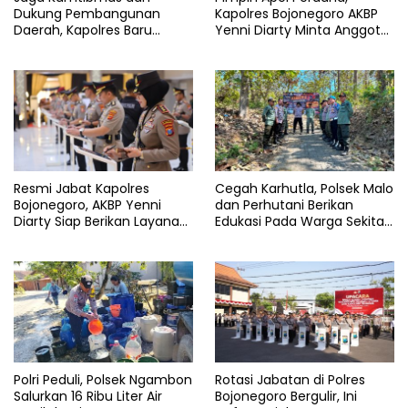
Dukung Pembangunan
Kapolres Bojonegoro AKBP
Daerah, Kapolres Baru
Yenni Diarty Minta Anggota
Bojonegoro AKBP Yenni
Hadir untuk Masyarakat
Diarty Temui Bupati
Resmi Jabat Kapolres
Cegah Karhutla, Polsek Malo
Bojonegoro, AKBP Yenni
dan Perhutani Berikan
Diarty Siap Berikan Layanan
Edukasi Pada Warga Sekitar
Terbaik Bagi Masyarakat
Hutan
Polri Peduli, Polsek Ngambon
Rotasi Jabatan di Polres
Salurkan 16 Ribu Liter Air
Bojonegoro Bergulir, Ini