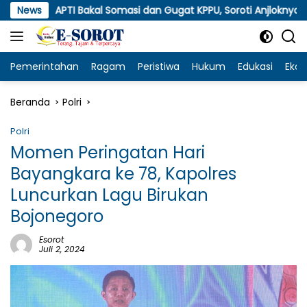
Langsung
I Bakal Somasi dan Gugat KPPU, Soroti Anjloknya Harga Tembak
News
ke
konten
Pemerintahan
Ragam
Peristiwa
Hukum
Edukasi
Eko
Beranda
Polri
Polri
Momen Peringatan Hari
Bayangkara ke 78, Kapolres
Luncurkan Lagu Birukan
Bojonegoro
Esorot
Juli 2, 2024