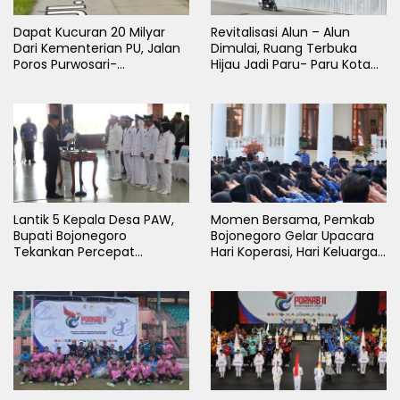
Dapat Kucuran 20 Milyar
Revitalisasi Alun – Alun
Dari Kementerian PU, Jalan
Dimulai, Ruang Terbuka
Poros Purwosari-
Hijau Jadi Paru- Paru Kota
Tambakrejo Bojonegoro
Bojonegoro
Segera Dilebarkan
Lantik 5 Kepala Desa PAW,
Momen Bersama, Pemkab
Bupati Bojonegoro
Bojonegoro Gelar Upacara
Tekankan Percepat
Hari Koperasi, Hari Keluarga
Pembangunan Desa untuk
Nasional dan HAN
Sejahterakan Masyarakat