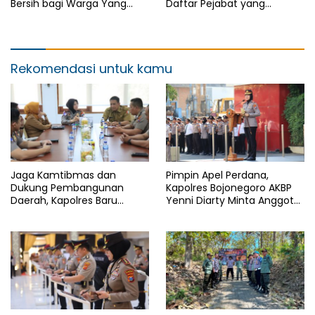
Bersih bagi Warga Yang
Daftar Pejabat yang
Terdampak Kekeringan
Berganti
Rekomendasi untuk kamu
Jaga Kamtibmas dan
Pimpin Apel Perdana,
Dukung Pembangunan
Kapolres Bojonegoro AKBP
Daerah, Kapolres Baru
Yenni Diarty Minta Anggota
Bojonegoro AKBP Yenni
Hadir untuk Masyarakat
Diarty Temui Bupati