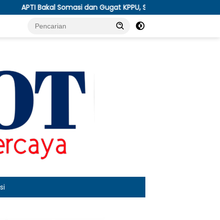
dan Gugat KPPU, Soroti Anjloknya Harga Tembakau Pascapanen
si