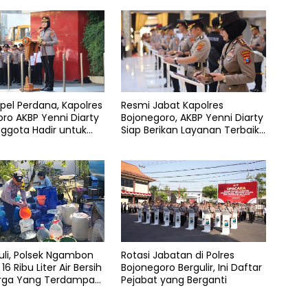
pel Perdana, Kapolres
Resmi Jabat Kapolres
ro AKBP Yenni Diarty
Bojonegoro, AKBP Yenni Diarty
ggota Hadir untuk
Siap Berikan Layanan Terbaik
kat
Bagi Masyarakat
duli, Polsek Ngambon
Rotasi Jabatan di Polres
16 Ribu Liter Air Bersih
Bojonegoro Bergulir, Ini Daftar
rga Yang Terdampak
Pejabat yang Berganti
gan