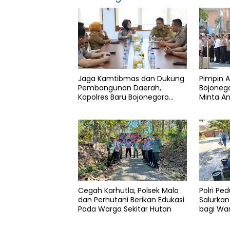
Jaga Kamtibmas dan Dukung
Pimpin A
Pembangunan Daerah,
Bojonego
Kapolres Baru Bojonegoro
Minta An
AKBP Yenni Diarty Temui
Masyara
Bupati
Cegah Karhutla, Polsek Malo
Polri Pe
dan Perhutani Berikan Edukasi
Salurkan 
Pada Warga Sekitar Hutan
bagi Wa
Kekerin