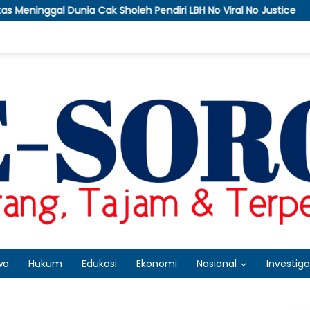
eh Pendiri LBH No Viral No Justice
APTI Bakal Somasi 
wa
Hukum
Edukasi
Ekonomi
Nasional
Investiga