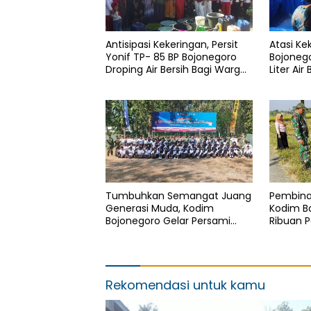
Antisipasi Kekeringan, Persit
Atasi Ke
Yonif TP- 85 BP Bojonegoro
Bojonego
Droping Air Bersih Bagi Warga
Liter Ai
Desa Ngorogunung
Tumbuhkan Semangat Juang
Pembina
Generasi Muda, Kodim
Kodim B
Bojonegoro Gelar Persami
Ribuan P
Korp Kadet Republik Indonesia
Balsa
Rekomendasi untuk kamu