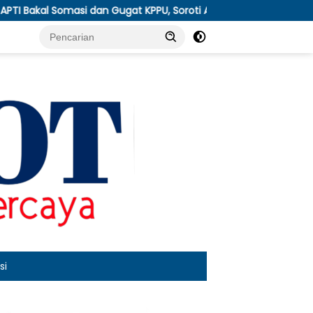
dan Gugat KPPU, Soroti Anjloknya Harga Tembakau Pascapanen
si