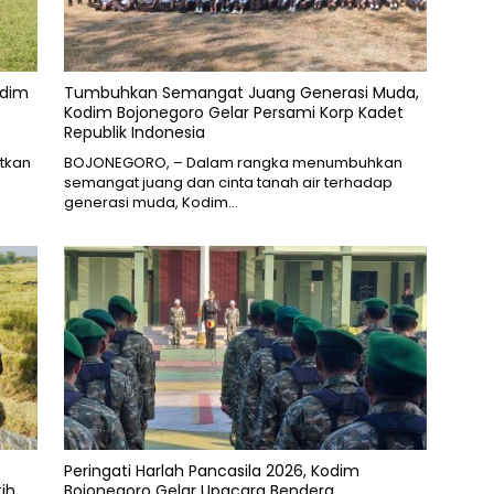
odim
Tumbuhkan Semangat Juang Generasi Muda,
Kodim Bojonegoro Gelar Persami Korp Kadet
Republik Indonesia
atkan
BOJONEGORO, – Dalam rangka menumbuhkan
semangat juang dan cinta tanah air terhadap
generasi muda, Kodim…
Peringati Harlah Pancasila 2026, Kodim
ih
Bojonegoro Gelar Upacara Bendera