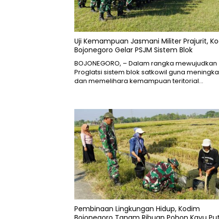
Uji Kemampuan Jasmani Militer Prajurit, K
Bojonegoro Gelar PSJM Sistem Blok
BOJONEGORO, – Dalam rangka mewujudkan
Proglatsi sistem blok satkowil guna meningk
dan memelihara kemampuan teritorial…
Pembinaan Lingkungan Hidup, Kodim
Bojonegoro Tanam Ribuan Pohon Kayu Put