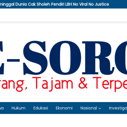
h Pendiri LBH No Viral No Justice
APTI Bakal Somasi 
wa
Hukum
Edukasi
Ekonomi
Nasional
Investiga