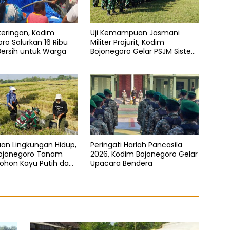
keringan, Kodim
Uji Kemampuan Jasmani
ro Salurkan 16 Ribu
Militer Prajurit, Kodim
r Bersih untuk Warga
Bojonegoro Gelar PSJM Sistem
Blok
an Lingkungan Hidup,
Peringati Harlah Pancasila
ojonegoro Tanam
2026, Kodim Bojonegoro Gelar
ohon Kayu Putih dan
Upacara Bendera