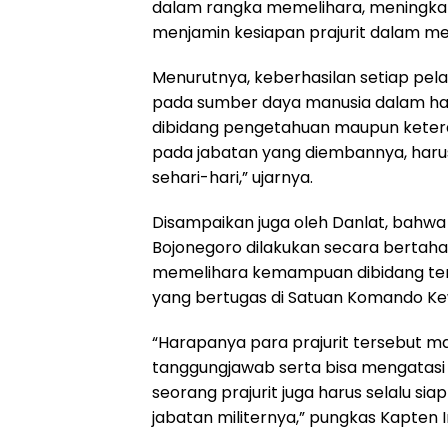
dalam rangka memelihara, meningka
menjamin kesiapan prajurit dalam m
Menurutnya, keberhasilan setiap pela
pada sumber daya manusia dalam hal
dibidang pengetahuan maupun keter
pada jabatan yang diembannya, har
sehari-hari,” ujarnya.
Disampaikan juga oleh Danlat, bahwa 
Bojonegoro dilakukan secara bertahab,
memelihara kemampuan dibidang terito
yang bertugas di Satuan Komando Kew
“Harapanya para prajurit tersebut 
tanggungjawab serta bisa mengatasi b
seorang prajurit juga harus selalu sia
jabatan militernya,” pungkas Kapten