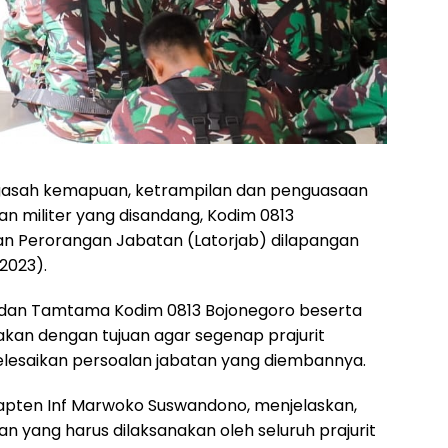
sah kemapuan, ketrampilan dan penguasaan
an militer yang disandang, Kodim 0813
n Perorangan Jabatan (Latorjab) dilapangan
2023).
tara dan Tamtama Kodim 0813 Bojonegoro beserta
nakan dengan tujuan agar segenap prajurit
lesaikan persoalan jabatan yang diembannya.
Kapten Inf Marwoko Suswandono, menjelaskan,
n yang harus dilaksanakan oleh seluruh prajurit