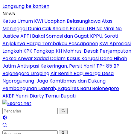
Langsung ke konten
News
Ketua Umum KWI Ucapkan Belasungkawa Atas
Meninggal Dunia Cak Sholeh Pendiri LBH No Viral No
Justice
APTI Bakal Somasi dan Gugat KPPU, Soroti
Anjloknya Harga Tembakau Pascapanen
KWI Apresiasi
Langkah KPK Tangkap KH Mah’rus, Desak Penjemputan
Paksa Anwar Sadad Dalam Kasus Korupsi Dana Hibah
Jatim
Antisipasi Kekeringan, Persit Yonif TP- 85 BP
Bojonegoro Droping Air Bersih Bagi Warga Desa
Ngorogunung
Jaga Kamtibmas dan Dukung
Pembangunan Daerah, Kapolres Baru Bojonegoro
AKBP Yenni Diarty Temui Bupati