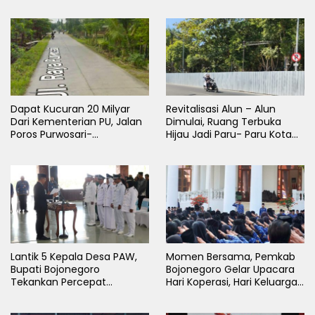
Dapat Kucuran 20 Milyar
Revitalisasi Alun – Alun
Dari Kementerian PU, Jalan
Dimulai, Ruang Terbuka
Poros Purwosari-
Hijau Jadi Paru- Paru Kota
Tambakrejo Bojonegoro
Bojonegoro
Segera Dilebarkan
Lantik 5 Kepala Desa PAW,
Momen Bersama, Pemkab
Bupati Bojonegoro
Bojonegoro Gelar Upacara
Tekankan Percepat
Hari Koperasi, Hari Keluarga
Pembangunan Desa untuk
Nasional dan HAN
Sejahterakan Masyarakat