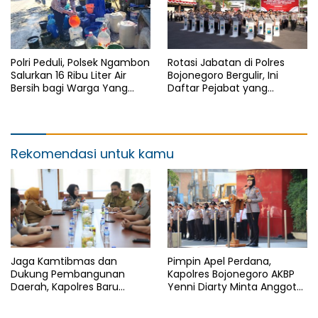
Polri Peduli, Polsek Ngambon
Rotasi Jabatan di Polres
Salurkan 16 Ribu Liter Air
Bojonegoro Bergulir, Ini
Bersih bagi Warga Yang
Daftar Pejabat yang
Terdampak Kekeringan
Berganti
Rekomendasi untuk kamu
Jaga Kamtibmas dan
Pimpin Apel Perdana,
Dukung Pembangunan
Kapolres Bojonegoro AKBP
Daerah, Kapolres Baru
Yenni Diarty Minta Anggota
Bojonegoro AKBP Yenni
Hadir untuk Masyarakat
Diarty Temui Bupati