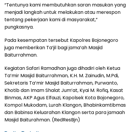
“Tentunya kami membutuhkan saran masukan yang
menjadi langkah untuk melakukan atau merespon
tentang pekerjaan kami di masyarakat,”
pungkasnya.
Pada kesempatan tersebut Kapolres Bojonegoro
juga memberikan Ta’jil bagi jama’ah Masjid
Baiturrahman.
Kegiatan Safari Ramadhan juga dihadiri oleh Ketua
Ta’mir Masjid Baiturrahman, K.H. M. Zainudin, M.Pdi,
Sekretaris Ta’mir Masjid Baiturrahman, Purwanto,
Khotib dan Imam Shalat Jum’at, Kyai M. Rofiq, Kasat
Binmas, AKP Agus Elfauzi, Kapolsek Kota Bojonegoro,
Kompol Mukodam, Lurah Klangon, Bhabinkamtibmas
dan Babinsa Keluarahan Klangon serta para jamaah
Masjid Baiturahman. (RedResBjn)