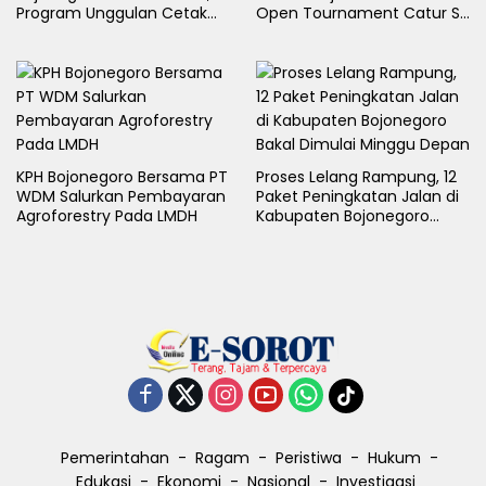
Program Unggulan Cetak
Open Tournament Catur S-
Generasi Emas
LB Cup 2026 Jawa Timur
KPH Bojonegoro Bersama PT
Proses Lelang Rampung, 12
WDM Salurkan Pembayaran
Paket Peningkatan Jalan di
Agroforestry Pada LMDH
Kabupaten Bojonegoro
Bakal Dimulai Minggu Depan
Pemerintahan
Ragam
Peristiwa
Hukum
Edukasi
Ekonomi
Nasional
Investigasi