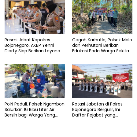
Resmi Jabat Kapolres
Cegah Karhutla, Polsek Malo
Bojonegoro, AKBP Yenni
dan Perhutani Berikan
Diarty Siap Berikan Layanan
Edukasi Pada Warga Sekitar
Terbaik Bagi Masyarakat
Hutan
Polri Peduli, Polsek Ngambon
Rotasi Jabatan di Polres
Salurkan 16 Ribu Liter Air
Bojonegoro Bergulir, Ini
Bersih bagi Warga Yang
Daftar Pejabat yang
Terdampak Kekeringan
Berganti