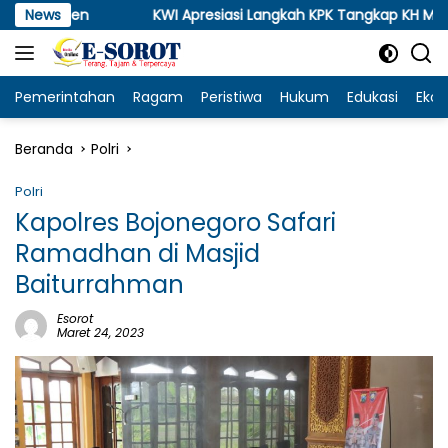
Langsung
News
KWI Apresiasi Langkah KPK Tangkap KH Mah’rus, Desak P
ke
konten
Pemerintahan
Ragam
Peristiwa
Hukum
Edukasi
Eko
Beranda
Polri
Polri
Kapolres Bojonegoro Safari
Ramadhan di Masjid
Baiturrahman
Esorot
Maret 24, 2023