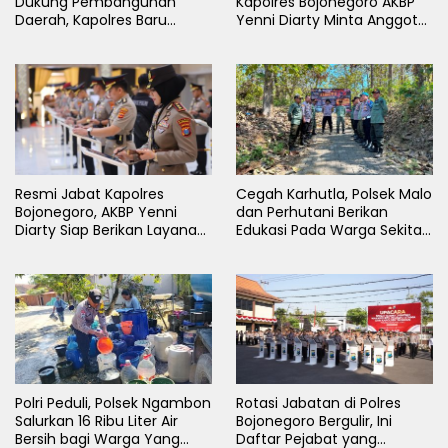
Dukung Pembangunan
Kapolres Bojonegoro AKBP
Daerah, Kapolres Baru
Yenni Diarty Minta Anggota
Bojonegoro AKBP Yenni
Hadir untuk Masyarakat
Diarty Temui Bupati
Resmi Jabat Kapolres
Cegah Karhutla, Polsek Malo
Bojonegoro, AKBP Yenni
dan Perhutani Berikan
Diarty Siap Berikan Layanan
Edukasi Pada Warga Sekitar
Terbaik Bagi Masyarakat
Hutan
Polri Peduli, Polsek Ngambon
Rotasi Jabatan di Polres
Salurkan 16 Ribu Liter Air
Bojonegoro Bergulir, Ini
Bersih bagi Warga Yang
Daftar Pejabat yang