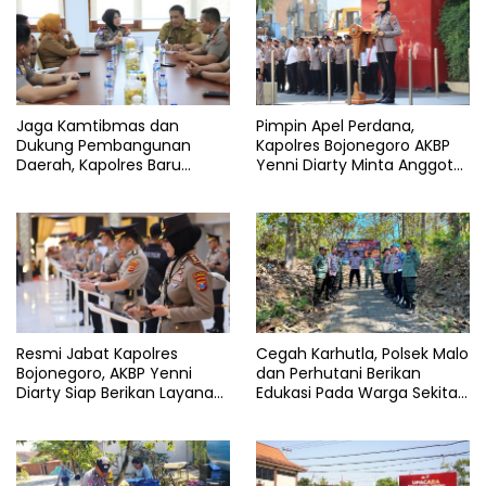
Jaga Kamtibmas dan
Pimpin Apel Perdana,
Dukung Pembangunan
Kapolres Bojonegoro AKBP
Daerah, Kapolres Baru
Yenni Diarty Minta Anggota
Bojonegoro AKBP Yenni
Hadir untuk Masyarakat
Diarty Temui Bupati
Resmi Jabat Kapolres
Cegah Karhutla, Polsek Malo
Bojonegoro, AKBP Yenni
dan Perhutani Berikan
Diarty Siap Berikan Layanan
Edukasi Pada Warga Sekitar
Terbaik Bagi Masyarakat
Hutan