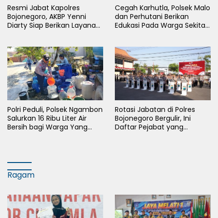
Resmi Jabat Kapolres
Cegah Karhutla, Polsek Malo
Bojonegoro, AKBP Yenni
dan Perhutani Berikan
Diarty Siap Berikan Layanan
Edukasi Pada Warga Sekitar
Terbaik Bagi Masyarakat
Hutan
Polri Peduli, Polsek Ngambon
Rotasi Jabatan di Polres
Salurkan 16 Ribu Liter Air
Bojonegoro Bergulir, Ini
Bersih bagi Warga Yang
Daftar Pejabat yang
Terdampak Kekeringan
Berganti
Ragam