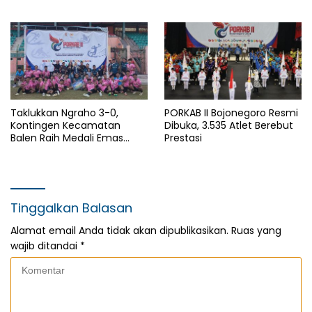
Pembangunan Desa untuk
Nasional dan HAN
Sejahterakan Masyarakat
Taklukkan Ngraho 3-0,
PORKAB II Bojonegoro Resmi
Kontingen Kecamatan
Dibuka, 3.535 Atlet Berebut
Balen Raih Medali Emas
Prestasi
Cabor Sepak Bola Pada
Porkab II Bojonegoro
Tinggalkan Balasan
Alamat email Anda tidak akan dipublikasikan.
Ruas yang
wajib ditandai
*