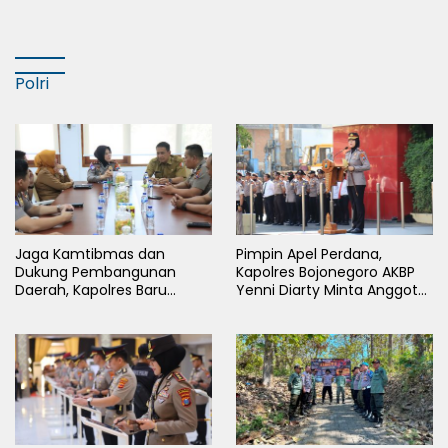
Cabor Sepak Bola Pada
Porkab II Bojonegoro
Polri
Jaga Kamtibmas dan
Pimpin Apel Perdana,
Dukung Pembangunan
Kapolres Bojonegoro AKBP
Daerah, Kapolres Baru
Yenni Diarty Minta Anggota
Bojonegoro AKBP Yenni
Hadir untuk Masyarakat
Diarty Temui Bupati