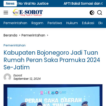
Langsung
ral No Justice
News
APTI Bakal Somasi dan Gugat KPPU, Sor
ke
konten
Pemerintahan
Ragam
Peristiwa
Hukum
Edukasi
Eko
Beranda
Pemerintahan
Pemerintahan
Kabupaten Bojonegoro Jadi Tuan
Rumah Peran Saka Pramuka 2024
Se-Jatim
Esorot
September 12, 2024