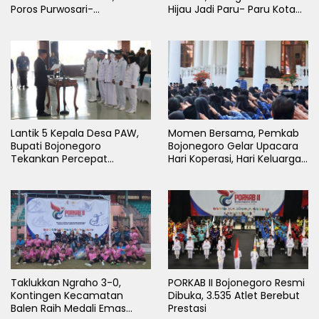
Poros Purwosari-
Hijau Jadi Paru- Paru Kota
Tambakrejo Bojonegoro
Bojonegoro
Segera Dilebarkan
Lantik 5 Kepala Desa PAW,
Momen Bersama, Pemkab
Bupati Bojonegoro
Bojonegoro Gelar Upacara
Tekankan Percepat
Hari Koperasi, Hari Keluarga
Pembangunan Desa untuk
Nasional dan HAN
Sejahterakan Masyarakat
Taklukkan Ngraho 3-0,
PORKAB II Bojonegoro Resmi
Kontingen Kecamatan
Dibuka, 3.535 Atlet Berebut
Balen Raih Medali Emas
Prestasi