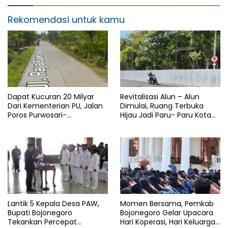
Rekomendasi untuk kamu
Dapat Kucuran 20 Milyar
Revitalisasi Alun – Alun
Dari Kementerian PU, Jalan
Dimulai, Ruang Terbuka
Poros Purwosari-
Hijau Jadi Paru- Paru Kota
Tambakrejo Bojonegoro
Bojonegoro
Segera Dilebarkan
Lantik 5 Kepala Desa PAW,
Momen Bersama, Pemkab
Bupati Bojonegoro
Bojonegoro Gelar Upacara
Tekankan Percepat
Hari Koperasi, Hari Keluarga