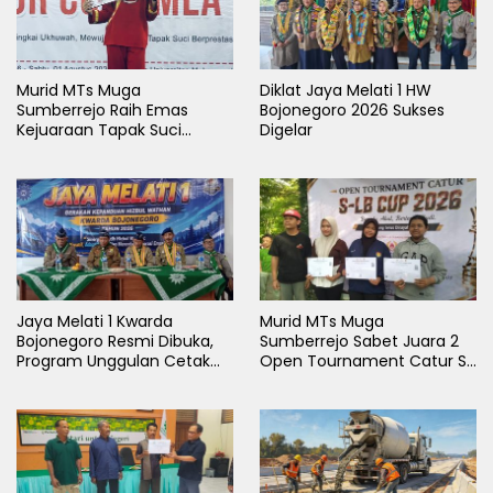
Murid MTs Muga
Diklat Jaya Melati 1 HW
Sumberrejo Raih Emas
Bojonegoro 2026 Sukses
Kejuaraan Tapak Suci
Digelar
Rektor Cup UMLA 2026
Jaya Melati 1 Kwarda
Murid MTs Muga
Bojonegoro Resmi Dibuka,
Sumberrejo Sabet Juara 2
Program Unggulan Cetak
Open Tournament Catur S-
Generasi Emas
LB Cup 2026 Jawa Timur