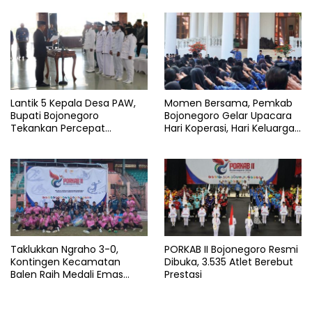
Segera Dilebarkan
Lantik 5 Kepala Desa PAW,
Momen Bersama, Pemkab
Bupati Bojonegoro
Bojonegoro Gelar Upacara
Tekankan Percepat
Hari Koperasi, Hari Keluarga
Pembangunan Desa untuk
Nasional dan HAN
Sejahterakan Masyarakat
Taklukkan Ngraho 3-0,
PORKAB II Bojonegoro Resmi
Kontingen Kecamatan
Dibuka, 3.535 Atlet Berebut
Balen Raih Medali Emas
Prestasi
Cabor Sepak Bola Pada
Porkab II Bojonegoro