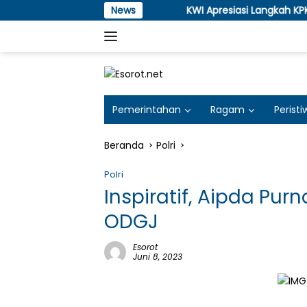
Langsung
News
KWI Apresiasi Langkah KPK Tangkap KH 
ke
konten
Pemerintahan
Ragam
Peristi
Beranda
Polri
Polri
Inspiratif, Aipda Pu
ODGJ
Esorot
Juni 8, 2023