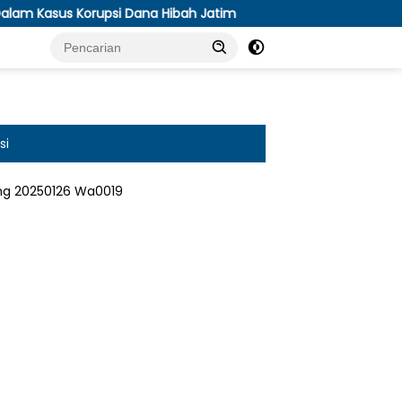
upsi Dana Hibah Jatim
Antisipasi Kekeringan, Persit Yo
si