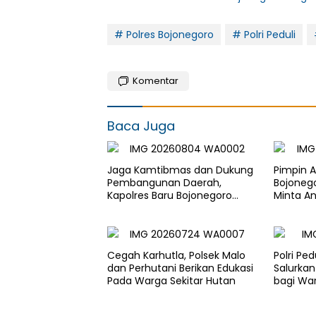
# Polres Bojonegoro
# Polri Peduli
Komentar
Baca Juga
Jaga Kamtibmas dan Dukung
Pimpin A
Pembangunan Daerah,
Bojonego
Kapolres Baru Bojonegoro
Minta An
AKBP Yenni Diarty Temui
Masyara
Bupati
Cegah Karhutla, Polsek Malo
Polri Pe
dan Perhutani Berikan Edukasi
Salurkan 
Pada Warga Sekitar Hutan
bagi Wa
Kekerin