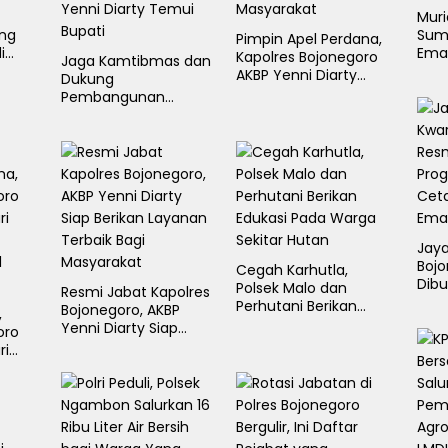
–
Mur
ang
Sumb
Pimpin Apel Perdana,
i
Ema
Kapolres Bojonegoro
Jaga Kamtibmas dan
Tapa
AKBP Yenni Diarty
Dukung
Cup
Minta Anggota Hadir
Pembangunan
untuk Masyarakat
Daerah, Kapolres
Baru Bojonegoro AKBP
Yenni Diarty Temui
Bupati
Jaya
Boj
Cegah Karhutla,
Dibu
Polsek Malo dan
Resmi Jabat Kapolres
Ung
Perhutani Berikan
Bojonegoro, AKBP
,
Gen
Edukasi Pada Warga
Yenni Diarty Siap
oro
Sekitar Hutan
Berikan Layanan
ri
Terbaik Bagi
Masyarakat
l