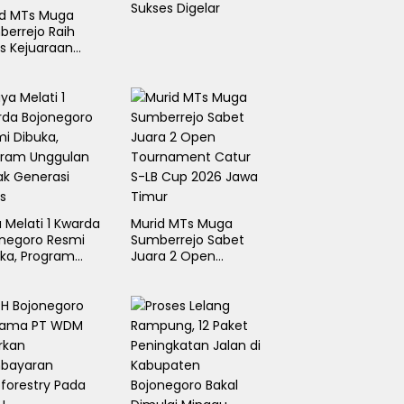
Sukses Digelar
id MTs Muga
errejo Raih
s Kejuaraan
k Suci Rektor
 UMLA 2026
 Melati 1 Kwarda
Murid MTs Muga
onegoro Resmi
Sumberrejo Sabet
ka, Program
Juara 2 Open
gulan Cetak
Tournament Catur
erasi Emas
S-LB Cup 2026 Jawa
Timur