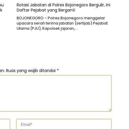
bu
Rotasi Jabatan di Polres Bojonegoro Bergulir, Ini
ak
Daftar Pejabat yang Berganti
BOJONEGORO – Polres Bojonegoro menggelar
upacara serah terima jabatan (sertijab) Pejabat
Utama (PJU), Kapolsek jajaran,…
an.
Ruas yang wajib ditandai
*