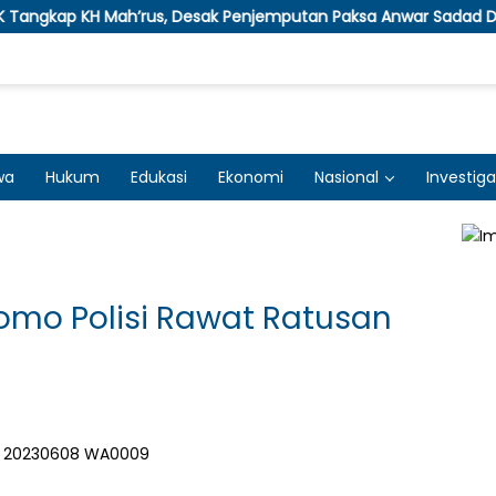
Mah’rus, Desak Penjemputan Paksa Anwar Sadad Dalam Kasus Kor
wa
Hukum
Edukasi
Ekonomi
Nasional
Investiga
rnomo Polisi Rawat Ratusan