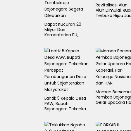
Revitalisasi Alun 
Alun Dimulai, Ru
Terbuka Hijau Jad
Paru- Paru Kota
Dapat Kucuran 20
Bojonegoro
Milyar Dari
Kementerian PU,
Jalan Poros
Purwosari-
Tambakrejo
Bojonegoro Segera
Dilebarkan
Momen Bersama
Pemkab Bojoneg
Lantik 5 Kepala Desa
Gelar Upacara Ha
PAW, Bupati
Koperasi, Hari
Bojonegoro Tekankan
Keluarga Nasiona
Percepat
dan HAN
Pembangunan Desa
untuk Sejahterakan
Masyarakat