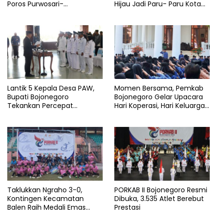
Poros Purwosari-
Hijau Jadi Paru- Paru Kota
Tambakrejo Bojonegoro
Bojonegoro
Segera Dilebarkan
Lantik 5 Kepala Desa PAW,
Momen Bersama, Pemkab
Bupati Bojonegoro
Bojonegoro Gelar Upacara
Tekankan Percepat
Hari Koperasi, Hari Keluarga
Pembangunan Desa untuk
Nasional dan HAN
Sejahterakan Masyarakat
Taklukkan Ngraho 3-0,
PORKAB II Bojonegoro Resmi
Kontingen Kecamatan
Dibuka, 3.535 Atlet Berebut
Balen Raih Medali Emas
Prestasi
Cabor Sepak Bola Pada