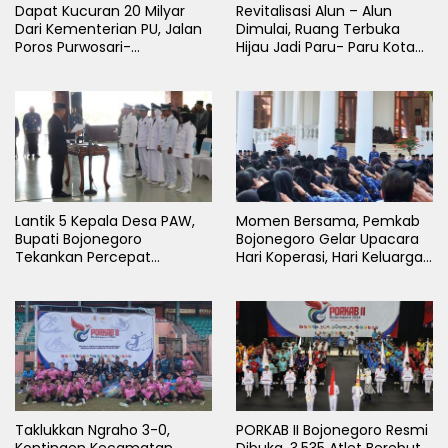
Dapat Kucuran 20 Milyar
Revitalisasi Alun – Alun
Dari Kementerian PU, Jalan
Dimulai, Ruang Terbuka
Poros Purwosari-
Hijau Jadi Paru- Paru Kota
Tambakrejo Bojonegoro
Bojonegoro
Segera Dilebarkan
Lantik 5 Kepala Desa PAW,
Momen Bersama, Pemkab
Bupati Bojonegoro
Bojonegoro Gelar Upacara
Tekankan Percepat
Hari Koperasi, Hari Keluarga
Pembangunan Desa untuk
Nasional dan HAN
Sejahterakan Masyarakat
Taklukkan Ngraho 3-0,
PORKAB II Bojonegoro Resmi