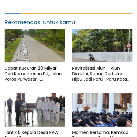
Porkab II Bojonegoro
Rekomendasi untuk kamu
Dapat Kucuran 20 Milyar
Revitalisasi Alun – Alun
Dari Kementerian PU, Jalan
Dimulai, Ruang Terbuka
Poros Purwosari-
Hijau Jadi Paru- Paru Kota
Tambakrejo Bojonegoro
Bojonegoro
Segera Dilebarkan
Lantik 5 Kepala Desa PAW,
Momen Bersama, Pemkab