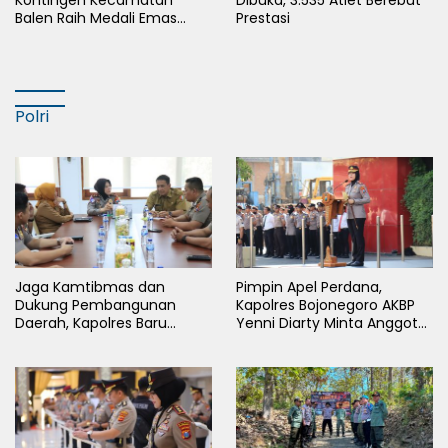
Kontingen Kecamatan
Dibuka, 3.535 Atlet Berebut
Balen Raih Medali Emas
Prestasi
Cabor Sepak Bola Pada
Porkab II Bojonegoro
Polri
Jaga Kamtibmas dan
Pimpin Apel Perdana,
Dukung Pembangunan
Kapolres Bojonegoro AKBP
Daerah, Kapolres Baru
Yenni Diarty Minta Anggota
Bojonegoro AKBP Yenni
Hadir untuk Masyarakat
Diarty Temui Bupati