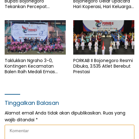
Bupati Bojonegoro
Bojonegoro Gelar Upacara
Tekankan Percepat
Hari Koperasi, Hari Keluarga
Pembangunan Desa untuk
Nasional dan HAN
Sejahterakan Masyarakat
Taklukkan Ngraho 3-0,
PORKAB II Bojonegoro Resmi
Kontingen Kecamatan
Dibuka, 3.535 Atlet Berebut
Balen Raih Medali Emas
Prestasi
Cabor Sepak Bola Pada
Porkab II Bojonegoro
Tinggalkan Balasan
Alamat email Anda tidak akan dipublikasikan.
Ruas yang
wajib ditandai
*