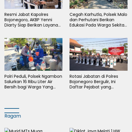
Resmi Jabat Kapolres
Cegah Karhutla, Polsek Malo
Bojonegoro, AKBP Yenni
dan Perhutani Berikan
Diarty Siap Berikan Layanan
Edukasi Pada Warga Sekitar
Terbaik Bagi Masyarakat
Hutan
Polri Peduli, Polsek Ngambon
Rotasi Jabatan di Polres
Salurkan 16 Ribu Liter Air
Bojonegoro Bergulir, Ini
Bersih bagi Warga Yang
Daftar Pejabat yang
Terdampak Kekeringan
Berganti
Ragam