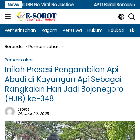
Langsung
No Viral No Justice
News
APTI Bakal Somasi dan Gugat KPPU
ke
konten
Pemerintahan
Ragam
Peristiwa
Hukum
Edukasi
Eko
Beranda
Pemerintahan
Pemerintahan
Inilah Prosesi Pengambilan Api
Abadi di Kayangan Api Sebagai
Rangkaian Hari Jadi Bojonegoro
(HJB) ke-348
Esorot
Oktober 20, 2025