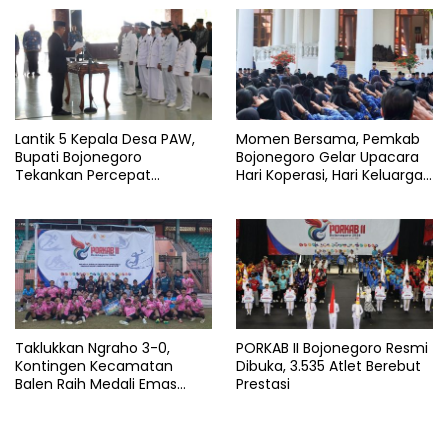
Segera Dilebarkan
Lantik 5 Kepala Desa PAW,
Momen Bersama, Pemkab
Bupati Bojonegoro
Bojonegoro Gelar Upacara
Tekankan Percepat
Hari Koperasi, Hari Keluarga
Pembangunan Desa untuk
Nasional dan HAN
Sejahterakan Masyarakat
Taklukkan Ngraho 3-0,
PORKAB II Bojonegoro Resmi
Kontingen Kecamatan
Dibuka, 3.535 Atlet Berebut
Balen Raih Medali Emas
Prestasi
Cabor Sepak Bola Pada
Porkab II Bojonegoro