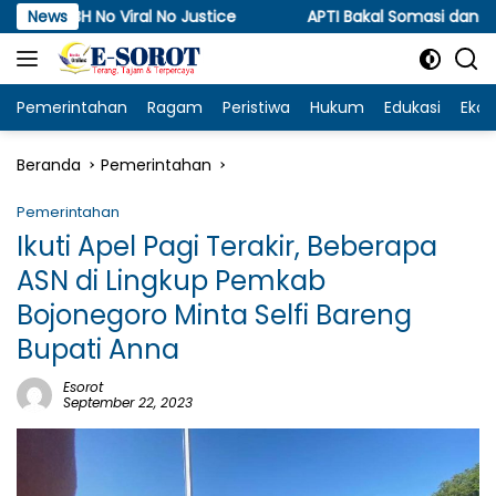
Langsung
ral No Justice
News
APTI Bakal Somasi dan Gugat KPPU, Sor
ke
konten
Pemerintahan
Ragam
Peristiwa
Hukum
Edukasi
Eko
Beranda
Pemerintahan
Pemerintahan
Ikuti Apel Pagi Terakir, Beberapa
ASN di Lingkup Pemkab
Bojonegoro Minta Selfi Bareng
Bupati Anna
Esorot
September 22, 2023