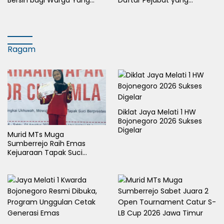
Bersih bagi Warga Yang
Daftar Pejabat yang
Terdampak Kekeringan
Berganti
Ragam
Diklat Jaya Melati 1 HW
Bojonegoro 2026 Sukses
Digelar
Murid MTs Muga
Sumberrejo Raih Emas
Kejuaraan Tapak Suci
Rektor Cup UMLA 2026