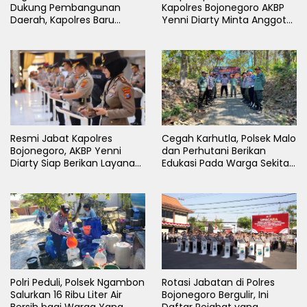
Dukung Pembangunan
Kapolres Bojonegoro AKBP
Daerah, Kapolres Baru
Yenni Diarty Minta Anggota
Bojonegoro AKBP Yenni
Hadir untuk Masyarakat
Diarty Temui Bupati
Resmi Jabat Kapolres
Cegah Karhutla, Polsek Malo
Bojonegoro, AKBP Yenni
dan Perhutani Berikan
Diarty Siap Berikan Layanan
Edukasi Pada Warga Sekitar
Terbaik Bagi Masyarakat
Hutan
Polri Peduli, Polsek Ngambon
Rotasi Jabatan di Polres
Salurkan 16 Ribu Liter Air
Bojonegoro Bergulir, Ini