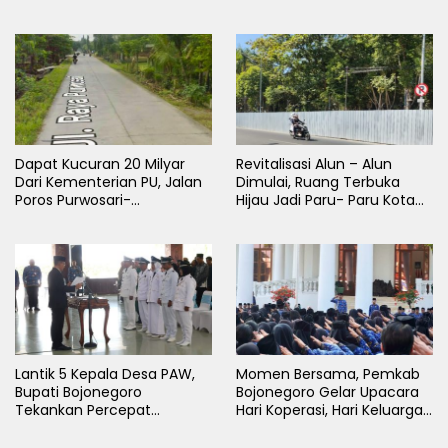
Dapat Kucuran 20 Milyar
Revitalisasi Alun – Alun
Dari Kementerian PU, Jalan
Dimulai, Ruang Terbuka
Poros Purwosari-
Hijau Jadi Paru- Paru Kota
Tambakrejo Bojonegoro
Bojonegoro
Segera Dilebarkan
Lantik 5 Kepala Desa PAW,
Momen Bersama, Pemkab
Bupati Bojonegoro
Bojonegoro Gelar Upacara
Tekankan Percepat
Hari Koperasi, Hari Keluarga
Pembangunan Desa untuk
Nasional dan HAN
Sejahterakan Masyarakat