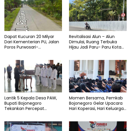
Dapat Kucuran 20 Milyar
Revitalisasi Alun – Alun
Dari Kementerian PU, Jalan
Dimulai, Ruang Terbuka
Poros Purwosari-
Hijau Jadi Paru- Paru Kota
Tambakrejo Bojonegoro
Bojonegoro
Segera Dilebarkan
Lantik 5 Kepala Desa PAW,
Momen Bersama, Pemkab
Bupati Bojonegoro
Bojonegoro Gelar Upacara
Tekankan Percepat
Hari Koperasi, Hari Keluarga
Pembangunan Desa untuk
Nasional dan HAN
Sejahterakan Masyarakat