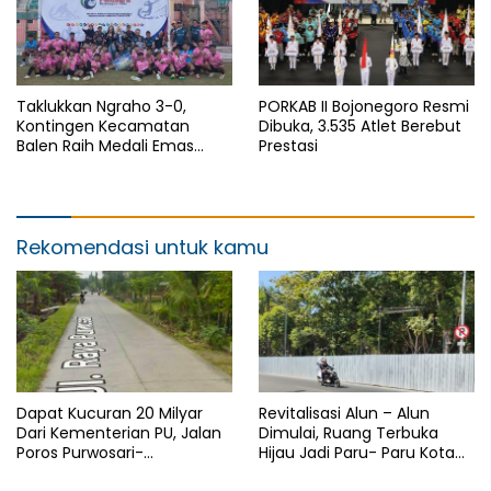
Taklukkan Ngraho 3-0,
PORKAB II Bojonegoro Resmi
Kontingen Kecamatan
Dibuka, 3.535 Atlet Berebut
Balen Raih Medali Emas
Prestasi
Cabor Sepak Bola Pada
Porkab II Bojonegoro
Rekomendasi untuk kamu
Dapat Kucuran 20 Milyar
Revitalisasi Alun – Alun
Dari Kementerian PU, Jalan
Dimulai, Ruang Terbuka
Poros Purwosari-
Hijau Jadi Paru- Paru Kota
Tambakrejo Bojonegoro
Bojonegoro