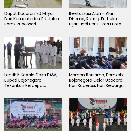
Dapat Kucuran 20 Milyar
Revitalisasi Alun – Alun
Dari Kementerian PU, Jalan
Dimulai, Ruang Terbuka
Poros Purwosari-
Hijau Jadi Paru- Paru Kota
Tambakrejo Bojonegoro
Bojonegoro
Segera Dilebarkan
Lantik 5 Kepala Desa PAW,
Momen Bersama, Pemkab
Bupati Bojonegoro
Bojonegoro Gelar Upacara
Tekankan Percepat
Hari Koperasi, Hari Keluarga
Pembangunan Desa untuk
Nasional dan HAN
Sejahterakan Masyarakat