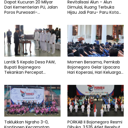
Dapat Kucuran 20 Milyar
Revitalisasi Alun – Alun
Dari Kementerian PU, Jalan
Dimulai, Ruang Terbuka
Poros Purwosari-
Hijau Jadi Paru- Paru Kota
Tambakrejo Bojonegoro
Bojonegoro
Segera Dilebarkan
Lantik 5 Kepala Desa PAW,
Momen Bersama, Pemkab
Bupati Bojonegoro
Bojonegoro Gelar Upacara
Tekankan Percepat
Hari Koperasi, Hari Keluarga
Pembangunan Desa untuk
Nasional dan HAN
Sejahterakan Masyarakat
Taklukkan Ngraho 3-0,
PORKAB II Bojonegoro Resmi
Kontingen Kecamatan
Dibuka, 3.535 Atlet Berebut