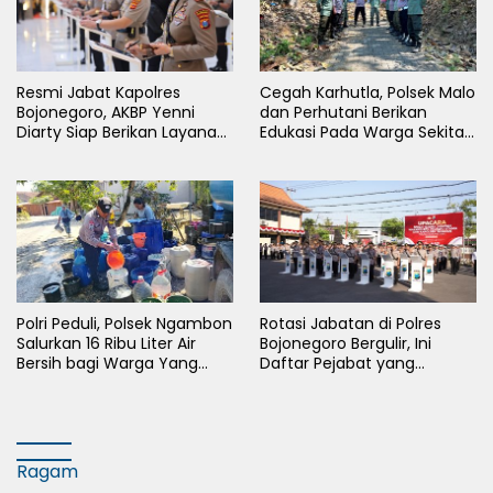
Resmi Jabat Kapolres
Cegah Karhutla, Polsek Malo
Bojonegoro, AKBP Yenni
dan Perhutani Berikan
Diarty Siap Berikan Layanan
Edukasi Pada Warga Sekitar
Terbaik Bagi Masyarakat
Hutan
Polri Peduli, Polsek Ngambon
Rotasi Jabatan di Polres
Salurkan 16 Ribu Liter Air
Bojonegoro Bergulir, Ini
Bersih bagi Warga Yang
Daftar Pejabat yang
Terdampak Kekeringan
Berganti
Ragam