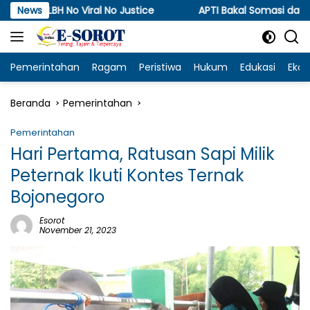
Langsung
Viral No Justice
News
APTI Bakal Somasi dan Gugat KPPU, S
ke
konten
Pemerintahan
Ragam
Peristiwa
Hukum
Edukasi
Eko
Beranda
Pemerintahan
Pemerintahan
Hari Pertama, Ratusan Sapi Milik
Peternak Ikuti Kontes Ternak
Bojonegoro
Esorot
November 21, 2023