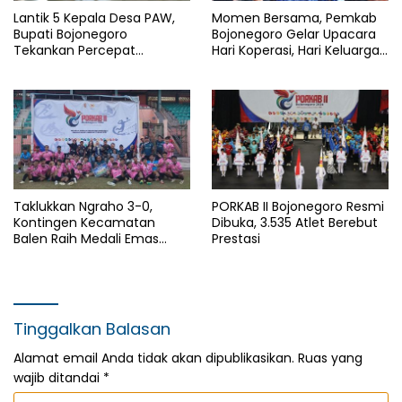
Lantik 5 Kepala Desa PAW,
Momen Bersama, Pemkab
Bupati Bojonegoro
Bojonegoro Gelar Upacara
Tekankan Percepat
Hari Koperasi, Hari Keluarga
Pembangunan Desa untuk
Nasional dan HAN
Sejahterakan Masyarakat
Taklukkan Ngraho 3-0,
PORKAB II Bojonegoro Resmi
Kontingen Kecamatan
Dibuka, 3.535 Atlet Berebut
Balen Raih Medali Emas
Prestasi
Cabor Sepak Bola Pada
Porkab II Bojonegoro
Tinggalkan Balasan
Alamat email Anda tidak akan dipublikasikan.
Ruas yang
wajib ditandai
*