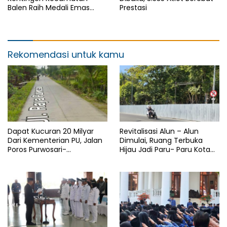
Balen Raih Medali Emas
Prestasi
Cabor Sepak Bola Pada
Porkab II Bojonegoro
Rekomendasi untuk kamu
Dapat Kucuran 20 Milyar
Revitalisasi Alun – Alun
Dari Kementerian PU, Jalan
Dimulai, Ruang Terbuka
Poros Purwosari-
Hijau Jadi Paru- Paru Kota
Tambakrejo Bojonegoro
Bojonegoro
Segera Dilebarkan