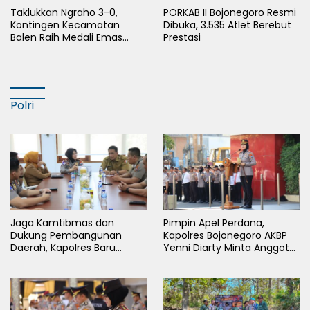
Taklukkan Ngraho 3-0,
PORKAB II Bojonegoro Resmi
Kontingen Kecamatan
Dibuka, 3.535 Atlet Berebut
Balen Raih Medali Emas
Prestasi
Cabor Sepak Bola Pada
Porkab II Bojonegoro
Polri
Jaga Kamtibmas dan
Pimpin Apel Perdana,
Dukung Pembangunan
Kapolres Bojonegoro AKBP
Daerah, Kapolres Baru
Yenni Diarty Minta Anggota
Bojonegoro AKBP Yenni
Hadir untuk Masyarakat
Diarty Temui Bupati