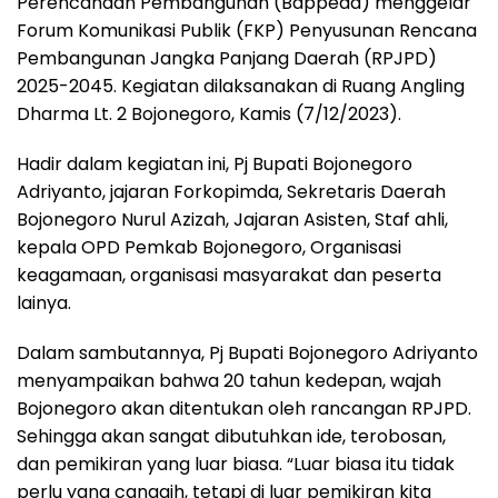
Perencanaan Pembangunan (Bappeda) menggelar
Forum Komunikasi Publik (FKP) Penyusunan Rencana
Pembangunan Jangka Panjang Daerah (RPJPD)
2025-2045. Kegiatan dilaksanakan di Ruang Angling
Dharma Lt. 2 Bojonegoro, Kamis (7/12/2023).
Hadir dalam kegiatan ini, Pj Bupati Bojonegoro
Adriyanto, jajaran Forkopimda, Sekretaris Daerah
Bojonegoro Nurul Azizah, Jajaran Asisten, Staf ahli,
kepala OPD Pemkab Bojonegoro, Organisasi
keagamaan, organisasi masyarakat dan peserta
lainya.
Dalam sambutannya, Pj Bupati Bojonegoro Adriyanto
menyampaikan bahwa 20 tahun kedepan, wajah
Bojonegoro akan ditentukan oleh rancangan RPJPD.
Sehingga akan sangat dibutuhkan ide, terobosan,
dan pemikiran yang luar biasa. “Luar biasa itu tidak
perlu yang canggih, tetapi di luar pemikiran kita