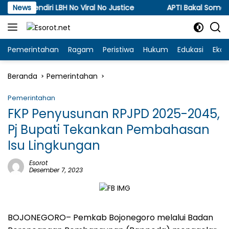
Langsung
diri LBH No Viral No Justice
News
APTI Bakal Somasi dan G
ke
konten
Pemerintahan
Ragam
Peristiwa
Hukum
Edukasi
Eko
Beranda
Pemerintahan
Pemerintahan
FKP Penyusunan RPJPD 2025-2045,
Pj Bupati Tekankan Pembahasan
Isu Lingkungan
Esorot
Desember 7, 2023
BOJONEGORO
– Pemkab Bojonegoro melalui Badan