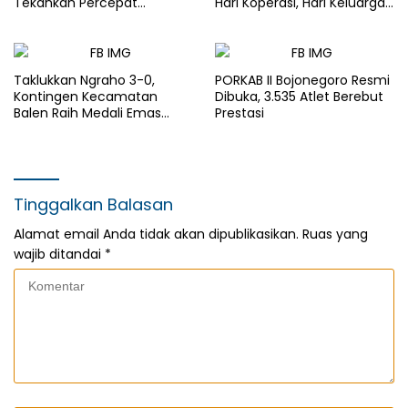
Tekankan Percepat
Hari Koperasi, Hari Keluarga
Pembangunan Desa untuk
Nasional dan HAN
Sejahterakan Masyarakat
Taklukkan Ngraho 3-0,
PORKAB II Bojonegoro Resmi
Kontingen Kecamatan
Dibuka, 3.535 Atlet Berebut
Balen Raih Medali Emas
Prestasi
Cabor Sepak Bola Pada
Porkab II Bojonegoro
Tinggalkan Balasan
Alamat email Anda tidak akan dipublikasikan.
Ruas yang
wajib ditandai
*