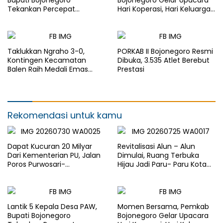
Bupati Bojonegoro
Bojonegoro Gelar Upacara
Tekankan Percepat
Hari Koperasi, Hari Keluarga
Pembangunan Desa untuk
Nasional dan HAN
Sejahterakan Masyarakat
Taklukkan Ngraho 3-0,
PORKAB II Bojonegoro Resmi
Kontingen Kecamatan
Dibuka, 3.535 Atlet Berebut
Balen Raih Medali Emas
Prestasi
Cabor Sepak Bola Pada
Porkab II Bojonegoro
Rekomendasi untuk kamu
Dapat Kucuran 20 Milyar
Revitalisasi Alun – Alun
Dari Kementerian PU, Jalan
Dimulai, Ruang Terbuka
Poros Purwosari-
Hijau Jadi Paru- Paru Kota
Tambakrejo Bojonegoro
Bojonegoro
Segera Dilebarkan
Lantik 5 Kepala Desa PAW,
Momen Bersama, Pemkab
Bupati Bojonegoro
Bojonegoro Gelar Upacara