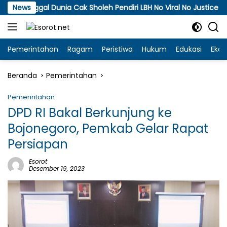
Langsung
l Dunia Cak Sholeh Pendiri LBH No Viral No Justice
News
A
ke
konten
Pemerintahan
Ragam
Peristiwa
Hukum
Edukasi
Eko
Beranda
Pemerintahan
Pemerintahan
DPD RI Bakal Berkunjung ke
Bojonegoro, Pemkab Gelar Rapat
Persiapan
Esorot
Desember 19, 2023