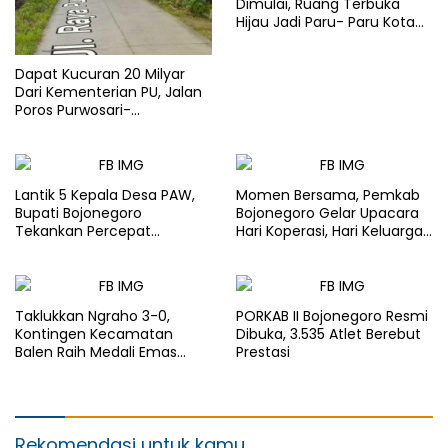
Dimulai, Ruang Terbuka
Hijau Jadi Paru- Paru Kota
Bojonegoro
Dapat Kucuran 20 Milyar
Dari Kementerian PU, Jalan
Poros Purwosari-
Tambakrejo Bojonegoro
Segera Dilebarkan
Lantik 5 Kepala Desa PAW,
Momen Bersama, Pemkab
Bupati Bojonegoro
Bojonegoro Gelar Upacara
Tekankan Percepat
Hari Koperasi, Hari Keluarga
Pembangunan Desa untuk
Nasional dan HAN
Sejahterakan Masyarakat
Taklukkan Ngraho 3-0,
PORKAB II Bojonegoro Resmi
Kontingen Kecamatan
Dibuka, 3.535 Atlet Berebut
Balen Raih Medali Emas
Prestasi
Cabor Sepak Bola Pada
Porkab II Bojonegoro
Rekomendasi untuk kamu