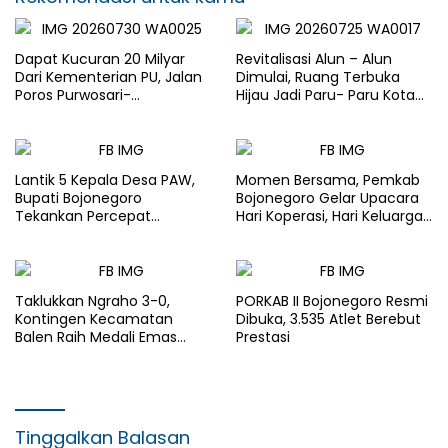
Dapat Kucuran 20 Milyar
Revitalisasi Alun – Alun
Dari Kementerian PU, Jalan
Dimulai, Ruang Terbuka
Poros Purwosari-
Hijau Jadi Paru- Paru Kota
Tambakrejo Bojonegoro
Bojonegoro
Segera Dilebarkan
Lantik 5 Kepala Desa PAW,
Momen Bersama, Pemkab
Bupati Bojonegoro
Bojonegoro Gelar Upacara
Tekankan Percepat
Hari Koperasi, Hari Keluarga
Pembangunan Desa untuk
Nasional dan HAN
Sejahterakan Masyarakat
Taklukkan Ngraho 3-0,
PORKAB II Bojonegoro Resmi
Kontingen Kecamatan
Dibuka, 3.535 Atlet Berebut
Balen Raih Medali Emas
Prestasi
Cabor Sepak Bola Pada
Porkab II Bojonegoro
Tinggalkan Balasan