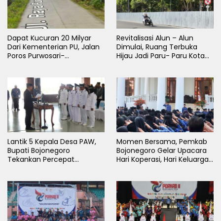
Dapat Kucuran 20 Milyar
Revitalisasi Alun – Alun
Dari Kementerian PU, Jalan
Dimulai, Ruang Terbuka
Poros Purwosari-
Hijau Jadi Paru- Paru Kota
Tambakrejo Bojonegoro
Bojonegoro
Segera Dilebarkan
Lantik 5 Kepala Desa PAW,
Momen Bersama, Pemkab
Bupati Bojonegoro
Bojonegoro Gelar Upacara
Tekankan Percepat
Hari Koperasi, Hari Keluarga
Pembangunan Desa untuk
Nasional dan HAN
Sejahterakan Masyarakat