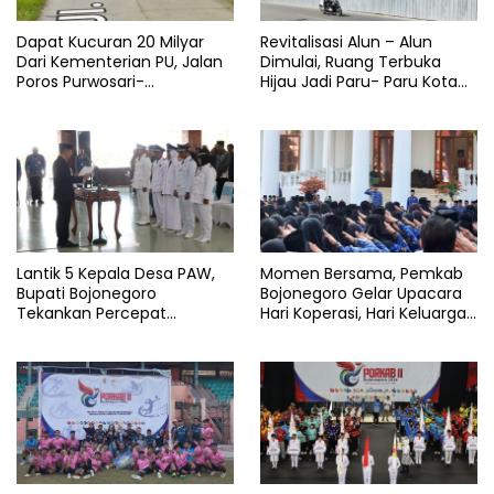
Dapat Kucuran 20 Milyar
Revitalisasi Alun – Alun
Dari Kementerian PU, Jalan
Dimulai, Ruang Terbuka
Poros Purwosari-
Hijau Jadi Paru- Paru Kota
Tambakrejo Bojonegoro
Bojonegoro
Segera Dilebarkan
Lantik 5 Kepala Desa PAW,
Momen Bersama, Pemkab
Bupati Bojonegoro
Bojonegoro Gelar Upacara
Tekankan Percepat
Hari Koperasi, Hari Keluarga
Pembangunan Desa untuk
Nasional dan HAN
Sejahterakan Masyarakat