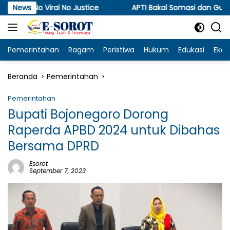
Langsung
iral No Justice
News
APTI Bakal Somasi dan Gugat KPPU, Sor
ke
konten
Pemerintahan
Ragam
Peristiwa
Hukum
Edukasi
Eko
Beranda
Pemerintahan
Pemerintahan
Bupati Bojonegoro Dorong
Raperda APBD 2024 untuk Dibahas
Bersama DPRD
Esorot
September 7, 2023