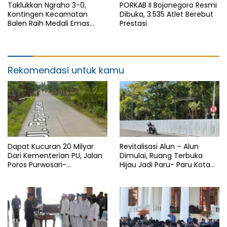
Taklukkan Ngraho 3-0,
PORKAB II Bojonegoro Resmi
Kontingen Kecamatan
Dibuka, 3.535 Atlet Berebut
Balen Raih Medali Emas
Prestasi
Cabor Sepak Bola Pada
Porkab II Bojonegoro
Rekomendasi untuk kamu
Dapat Kucuran 20 Milyar
Revitalisasi Alun – Alun
Dari Kementerian PU, Jalan
Dimulai, Ruang Terbuka
Poros Purwosari-
Hijau Jadi Paru- Paru Kota
Tambakrejo Bojonegoro
Bojonegoro
Segera Dilebarkan