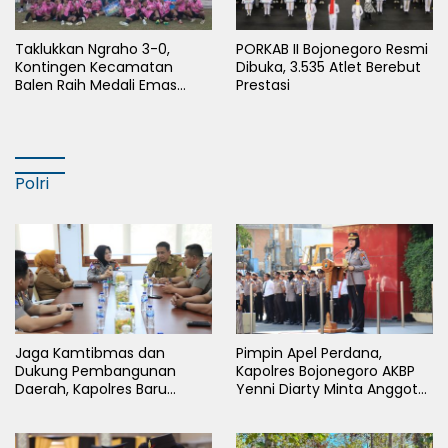
Taklukkan Ngraho 3-0,
PORKAB II Bojonegoro Resmi
Kontingen Kecamatan
Dibuka, 3.535 Atlet Berebut
Balen Raih Medali Emas
Prestasi
Cabor Sepak Bola Pada
Porkab II Bojonegoro
Polri
Jaga Kamtibmas dan
Pimpin Apel Perdana,
Dukung Pembangunan
Kapolres Bojonegoro AKBP
Daerah, Kapolres Baru
Yenni Diarty Minta Anggota
Bojonegoro AKBP Yenni
Hadir untuk Masyarakat
Diarty Temui Bupati