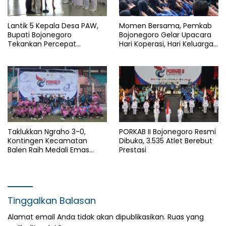
Lantik 5 Kepala Desa PAW,
Momen Bersama, Pemkab
Bupati Bojonegoro
Bojonegoro Gelar Upacara
Tekankan Percepat
Hari Koperasi, Hari Keluarga
Pembangunan Desa untuk
Nasional dan HAN
Sejahterakan Masyarakat
Taklukkan Ngraho 3-0,
PORKAB II Bojonegoro Resmi
Kontingen Kecamatan
Dibuka, 3.535 Atlet Berebut
Balen Raih Medali Emas
Prestasi
Cabor Sepak Bola Pada
Porkab II Bojonegoro
Tinggalkan Balasan
Alamat email Anda tidak akan dipublikasikan.
Ruas yang