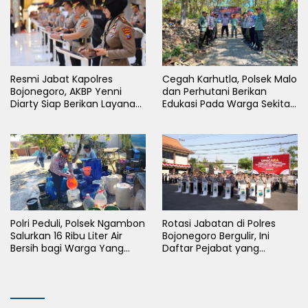
Resmi Jabat Kapolres
Cegah Karhutla, Polsek Malo
Bojonegoro, AKBP Yenni
dan Perhutani Berikan
Diarty Siap Berikan Layanan
Edukasi Pada Warga Sekitar
Terbaik Bagi Masyarakat
Hutan
Polri Peduli, Polsek Ngambon
Rotasi Jabatan di Polres
Salurkan 16 Ribu Liter Air
Bojonegoro Bergulir, Ini
Bersih bagi Warga Yang
Daftar Pejabat yang
Terdampak Kekeringan
Berganti