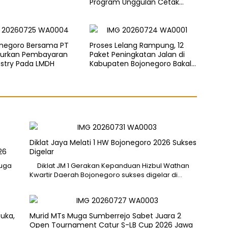
Program Unggulan Cetak
Generasi Emas
onegoro Bersama PT
Proses Lelang Rampung, 12
urkan Pembayaran
Paket Peningkatan Jalan di
estry Pada LMDH
Kabupaten Bojonegoro Bakal
Dimulai Minggu Depan
Diklat Jaya Melati 1 HW Bojonegoro 2026 Sukses
26
Digelar
Muga
Diklat JM 1 Gerakan Kepanduan Hizbul Wathan
Kwartir Daerah Bojonegoro sukses digelar di…
buka,
Murid MTs Muga Sumberrejo Sabet Juara 2
Open Tournament Catur S-LB Cup 2026 Jawa