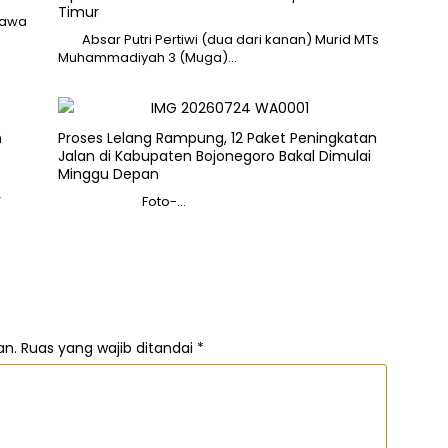
Timur
Jawa
Absar Putri Pertiwi (dua dari kanan) Murid MTs
Muhammadiyah 3 (Muga)…
n
Proses Lelang Rampung, 12 Paket Peningkatan
Jalan di Kabupaten Bojonegoro Bakal Dimulai
Minggu Depan
T
Foto-…
an.
Ruas yang wajib ditandai
*