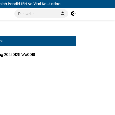
Viral No Justice
APTI Bakal Somasi dan Gugat KPPU, S
si