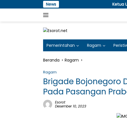
Langsung
News
Ketua Umum KWI Ucapkan 
ke
konten
Pemerintahan
Ragam
Peristi
Beranda
Ragam
Ragam
Brigade Bojonegoro 
Pada Pasangan Prab
Esorot
Desember 10, 2023