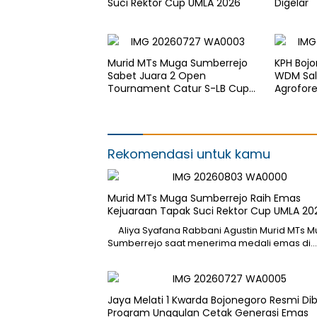
Suci Rektor Cup UMLA 2026
Digelar
Murid MTs Muga Sumberrejo
KPH Boj
Sabet Juara 2 Open
WDM Sal
Tournament Catur S-LB Cup
Agrofor
2026 Jawa Timur
Rekomendasi untuk kamu
Murid MTs Muga Sumberrejo Raih Emas
Kejuaraan Tapak Suci Rektor Cup UMLA 20
Aliya Syafana Rabbani Agustin Murid MTs 
Sumberrejo saat menerima medali emas di…
Jaya Melati 1 Kwarda Bojonegoro Resmi Di
Program Unggulan Cetak Generasi Emas