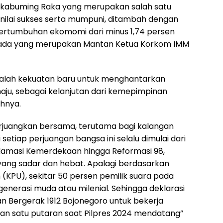
akabuming Raka yang merupakan salah satu
nilai sukses serta mumpuni, ditambah dengan
pertumbuhan ekomomi dari minus 1,74 persen
ilada yang merupakan Mantan Ketua Korkom IMM
adalah kekuatan baru untuk menghantarkan
aju, sebagai kelanjutan dari kemepimpinan
ahnya.
perjuangkan bersama, terutama bagi kalangan
tiap perjuangan bangsa ini selalu dimulai dari
amasi Kemerdekaan hingga Reformasi 98,
yang sadar dan hebat. Apalagi berdasarkan
 (KPU), sekitar 50 persen pemilik suara pada
erasi muda atau milenial. Sehingga deklarasi
 Bergerak 1912 Bojonegoro untuk bekerja
n satu putaran saat Pilpres 2024 mendatang”