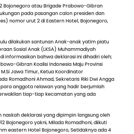
12 Bojonegoro atau Brigade Prabowo-Gibran
ukungan pada pasangan calon presiden dan
s) nomor urut 2 di Eastern Hotel, Bojonegoro,
hulu dilakukan santunan Anak-anak yatim piatu
raan Sosial Anak (LKSA) Muhammadiyah
informasikan bahwa deklarasi ini dihadiri oleh;
owo-Gibran Koalisi Indonesia Maju Provinsi
, M.Si Jawa Timur, Ketua Koordinator
da Romadhoni Ahmad, Sekretaris Riki Dwi Angga
 para anggota relawan yang hadir berjumlah
perwakilan tiap-tiap kecamatan yang ada
naskah deklarasi yang dipimpin langsung oleh
2 Bojonegoro yakni, Milada Romadhoni, diikuti
omm eastern Hotel Bojonegoro, Setidaknya ada 4