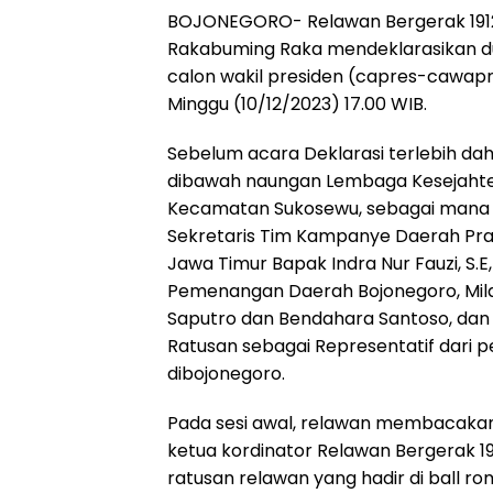
BOJONEGORO-
Relawan Bergerak 19
Rakabuming Raka mendeklarasikan d
calon wakil presiden (capres-cawapre
Minggu (10/12/2023) 17.00 WIB.
Sebelum acara Deklarasi terlebih da
dibawah naungan Lembaga Kesejahte
Kecamatan Sukosewu, sebagai mana di 
Sekretaris Tim Kampanye Daerah Prab
Jawa Timur Bapak Indra Nur Fauzi, S.E
Pemenangan Daerah Bojonegoro, Mila
Saputro dan Bendahara Santoso, dan
Ratusan sebagai Representatif dari 
dibojonegoro.
Pada sesi awal, relawan membacakan 
ketua kordinator Relawan Bergerak 191
ratusan relawan yang hadir di ball r