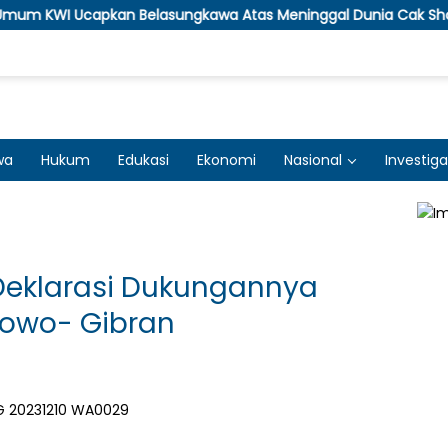
Belasungkawa Atas Meninggal Dunia Cak Sholeh Pendiri LBH No 
wa
Hukum
Edukasi
Ekonomi
Nasional
Investiga
Deklarasi Dukungannya
owo- Gibran