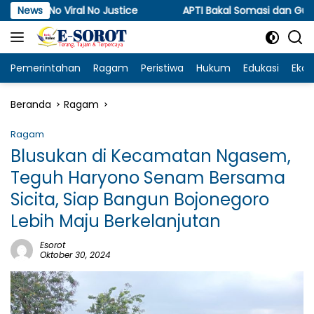
Langsung
al No Justice
News
APTI Bakal Somasi dan Gugat KPPU, Sorot
ke
konten
Pemerintahan
Ragam
Peristiwa
Hukum
Edukasi
Eko
Beranda
Ragam
Ragam
Blusukan di Kecamatan Ngasem,
Teguh Haryono Senam Bersama
Sicita, Siap Bangun Bojonegoro
Lebih Maju Berkelanjutan
Esorot
Oktober 30, 2024