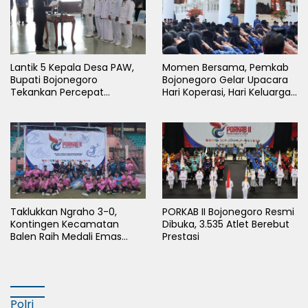
Lantik 5 Kepala Desa PAW,
Momen Bersama, Pemkab
Bupati Bojonegoro
Bojonegoro Gelar Upacara
Tekankan Percepat
Hari Koperasi, Hari Keluarga
Pembangunan Desa untuk
Nasional dan HAN
Sejahterakan Masyarakat
Taklukkan Ngraho 3-0,
PORKAB II Bojonegoro Resmi
Kontingen Kecamatan
Dibuka, 3.535 Atlet Berebut
Balen Raih Medali Emas
Prestasi
Cabor Sepak Bola Pada
Porkab II Bojonegoro
Polri