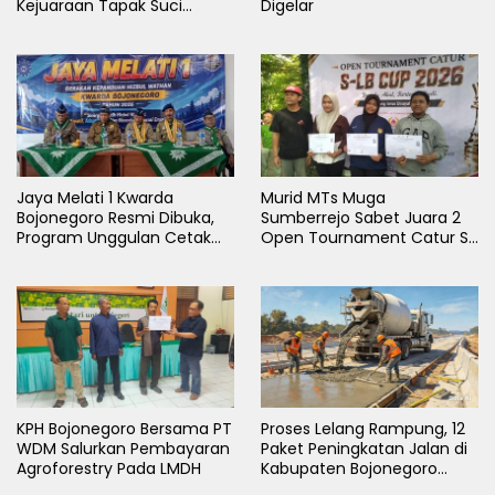
Kejuaraan Tapak Suci
Digelar
Rektor Cup UMLA 2026
Jaya Melati 1 Kwarda
Murid MTs Muga
Bojonegoro Resmi Dibuka,
Sumberrejo Sabet Juara 2
Program Unggulan Cetak
Open Tournament Catur S-
Generasi Emas
LB Cup 2026 Jawa Timur
KPH Bojonegoro Bersama PT
Proses Lelang Rampung, 12
WDM Salurkan Pembayaran
Paket Peningkatan Jalan di
Agroforestry Pada LMDH
Kabupaten Bojonegoro
Bakal Dimulai Minggu Depan