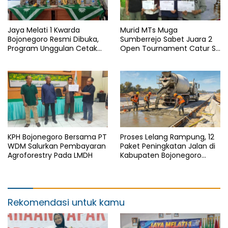
Jaya Melati 1 Kwarda
Murid MTs Muga
Bojonegoro Resmi Dibuka,
Sumberrejo Sabet Juara 2
Program Unggulan Cetak
Open Tournament Catur S-
Generasi Emas
LB Cup 2026 Jawa Timur
KPH Bojonegoro Bersama PT
Proses Lelang Rampung, 12
WDM Salurkan Pembayaran
Paket Peningkatan Jalan di
Agroforestry Pada LMDH
Kabupaten Bojonegoro
Bakal Dimulai Minggu Depan
Rekomendasi untuk kamu