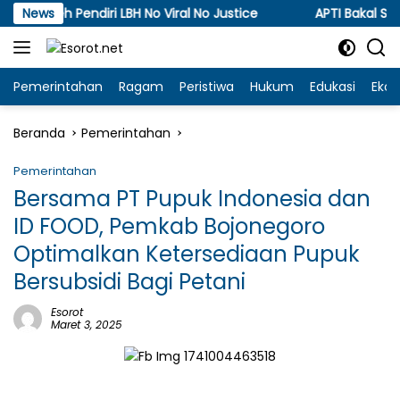
Langsung
Pendiri LBH No Viral No Justice
News
APTI Bakal Somasi da
ke
konten
Pemerintahan
Ragam
Peristiwa
Hukum
Edukasi
Eko
Beranda
Pemerintahan
Pemerintahan
Bersama PT Pupuk Indonesia dan
ID FOOD, Pemkab Bojonegoro
Optimalkan Ketersediaan Pupuk
Bersubsidi Bagi Petani
Esorot
Maret 3, 2025