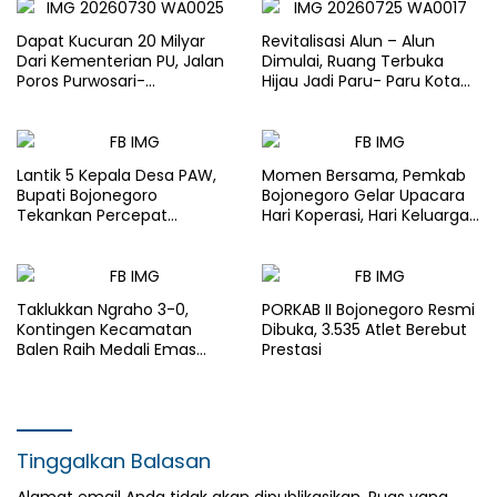
Dapat Kucuran 20 Milyar
Revitalisasi Alun – Alun
Dari Kementerian PU, Jalan
Dimulai, Ruang Terbuka
Poros Purwosari-
Hijau Jadi Paru- Paru Kota
Tambakrejo Bojonegoro
Bojonegoro
Segera Dilebarkan
Lantik 5 Kepala Desa PAW,
Momen Bersama, Pemkab
Bupati Bojonegoro
Bojonegoro Gelar Upacara
Tekankan Percepat
Hari Koperasi, Hari Keluarga
Pembangunan Desa untuk
Nasional dan HAN
Sejahterakan Masyarakat
Taklukkan Ngraho 3-0,
PORKAB II Bojonegoro Resmi
Kontingen Kecamatan
Dibuka, 3.535 Atlet Berebut
Balen Raih Medali Emas
Prestasi
Cabor Sepak Bola Pada
Porkab II Bojonegoro
Tinggalkan Balasan