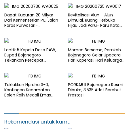
Dapat Kucuran 20 Milyar
Revitalisasi Alun – Alun
Dari Kementerian PU, Jalan
Dimulai, Ruang Terbuka
Poros Purwosari-
Hijau Jadi Paru- Paru Kota
Tambakrejo Bojonegoro
Bojonegoro
Segera Dilebarkan
Lantik 5 Kepala Desa PAW,
Momen Bersama, Pemkab
Bupati Bojonegoro
Bojonegoro Gelar Upacara
Tekankan Percepat
Hari Koperasi, Hari Keluarga
Pembangunan Desa untuk
Nasional dan HAN
Sejahterakan Masyarakat
Taklukkan Ngraho 3-0,
PORKAB II Bojonegoro Resmi
Kontingen Kecamatan
Dibuka, 3.535 Atlet Berebut
Balen Raih Medali Emas
Prestasi
Cabor Sepak Bola Pada
Porkab II Bojonegoro
Rekomendasi untuk kamu