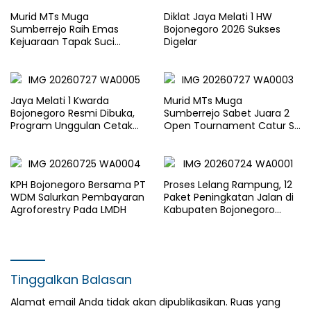
Murid MTs Muga
Diklat Jaya Melati 1 HW
Sumberrejo Raih Emas
Bojonegoro 2026 Sukses
Kejuaraan Tapak Suci
Digelar
Rektor Cup UMLA 2026
Jaya Melati 1 Kwarda
Murid MTs Muga
Bojonegoro Resmi Dibuka,
Sumberrejo Sabet Juara 2
Program Unggulan Cetak
Open Tournament Catur S-
Generasi Emas
LB Cup 2026 Jawa Timur
KPH Bojonegoro Bersama PT
Proses Lelang Rampung, 12
WDM Salurkan Pembayaran
Paket Peningkatan Jalan di
Agroforestry Pada LMDH
Kabupaten Bojonegoro
Bakal Dimulai Minggu Depan
Tinggalkan Balasan
Alamat email Anda tidak akan dipublikasikan.
Ruas yang