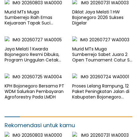
Murid MTs Muga
Diklat Jaya Melati 1 HW
Sumberrejo Raih Emas
Bojonegoro 2026 Sukses
Kejuaraan Tapak Suci
Digelar
Rektor Cup UMLA 2026
Jaya Melati 1 Kwarda
Murid MTs Muga
Bojonegoro Resmi Dibuka,
Sumberrejo Sabet Juara 2
Program Unggulan Cetak
Open Tournament Catur S-
Generasi Emas
LB Cup 2026 Jawa Timur
KPH Bojonegoro Bersama PT
Proses Lelang Rampung, 12
WDM Salurkan Pembayaran
Paket Peningkatan Jalan di
Agroforestry Pada LMDH
Kabupaten Bojonegoro
Bakal Dimulai Minggu Depan
Rekomendasi untuk kamu