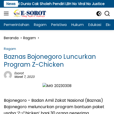
Langsung
 Dunia Cak Sholeh Pendiri LBH No Viral No Justice
News
APT
ke
konten
Pemerintahan
Ragam
Peristiwa
Hukum
Edukasi
Eko
Beranda
Ragam
Ragam
Baznas Bojonegoro Luncurkan
Program Z-Chicken
Esorot
Maret 7, 2023
Bojonegoro – Badan Amil Zakat Nasional (Baznas)
Bojonegoro meluncurkan program bantuan paket
usaha ‘Z-Chicken’ bagi 30 orang penerima.