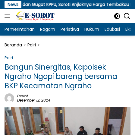
Langsung
an Gugat KPPU, Soroti Anjloknya Harga Tembakau Pascapanen
News
ke
konten
Pemerintahan
Ragam
Peristiwa
Hukum
Edukasi
Eko
Beranda
Polri
Polri
Bangun Sinergitas, Kapolsek
Ngraho Ngopi bareng bersama
BKP Kecamatan Ngraho
Esorot
Desember 12, 2024