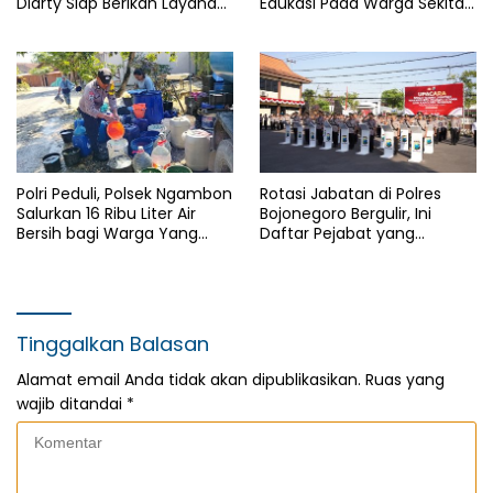
Diarty Siap Berikan Layanan
Edukasi Pada Warga Sekitar
Terbaik Bagi Masyarakat
Hutan
Polri Peduli, Polsek Ngambon
Rotasi Jabatan di Polres
Salurkan 16 Ribu Liter Air
Bojonegoro Bergulir, Ini
Bersih bagi Warga Yang
Daftar Pejabat yang
Terdampak Kekeringan
Berganti
Tinggalkan Balasan
Alamat email Anda tidak akan dipublikasikan.
Ruas yang
wajib ditandai
*