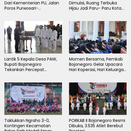
Dari Kementerian PU, Jalan
Dimulai, Ruang Terbuka
Poros Purwosari-
Hijau Jadi Paru- Paru Kota
Tambakrejo Bojonegoro
Bojonegoro
Segera Dilebarkan
Lantik 5 Kepala Desa PAW,
Momen Bersama, Pemkab
Bupati Bojonegoro
Bojonegoro Gelar Upacara
Tekankan Percepat
Hari Koperasi, Hari Keluarga
Pembangunan Desa untuk
Nasional dan HAN
Sejahterakan Masyarakat
Taklukkan Ngraho 3-0,
PORKAB II Bojonegoro Resmi
Kontingen Kecamatan
Dibuka, 3.535 Atlet Berebut
Balen Raih Medali Emas
Prestasi