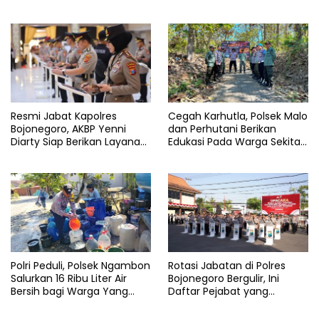
Bojonegoro AKBP Yenni
Hadir untuk Masyarakat
Diarty Temui Bupati
Resmi Jabat Kapolres
Cegah Karhutla, Polsek Malo
Bojonegoro, AKBP Yenni
dan Perhutani Berikan
Diarty Siap Berikan Layanan
Edukasi Pada Warga Sekitar
Terbaik Bagi Masyarakat
Hutan
Polri Peduli, Polsek Ngambon
Rotasi Jabatan di Polres
Salurkan 16 Ribu Liter Air
Bojonegoro Bergulir, Ini
Bersih bagi Warga Yang
Daftar Pejabat yang
Terdampak Kekeringan
Berganti