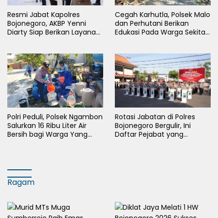
Resmi Jabat Kapolres
Cegah Karhutla, Polsek Malo
Bojonegoro, AKBP Yenni
dan Perhutani Berikan
Diarty Siap Berikan Layanan
Edukasi Pada Warga Sekitar
Terbaik Bagi Masyarakat
Hutan
Polri Peduli, Polsek Ngambon
Rotasi Jabatan di Polres
Salurkan 16 Ribu Liter Air
Bojonegoro Bergulir, Ini
Bersih bagi Warga Yang
Daftar Pejabat yang
Terdampak Kekeringan
Berganti
Ragam