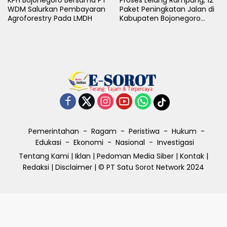
KPH Bojonegoro Bersama PT
Proses Lelang Rampung, 12
WDM Salurkan Pembayaran
Paket Peningkatan Jalan di
Agroforestry Pada LMDH
Kabupaten Bojonegoro
Bakal Dimulai Minggu Depan
Pemerintahan
Ragam
Peristiwa
Hukum
Edukasi
Ekonomi
Nasional
Investigasi
Tentang Kami
|
Iklan
|
Pedoman Media Siber
|
Kontak
|
Redaksi
|
Disclaimer
| © PT Satu Sorot Network 2024