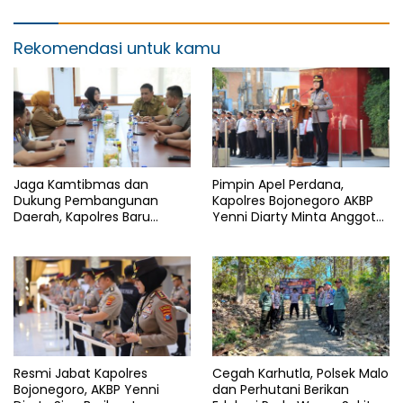
Rekomendasi untuk kamu
Jaga Kamtibmas dan
Pimpin Apel Perdana,
Dukung Pembangunan
Kapolres Bojonegoro AKBP
Daerah, Kapolres Baru
Yenni Diarty Minta Anggota
Bojonegoro AKBP Yenni
Hadir untuk Masyarakat
Diarty Temui Bupati
Resmi Jabat Kapolres
Cegah Karhutla, Polsek Malo
Bojonegoro, AKBP Yenni
dan Perhutani Berikan