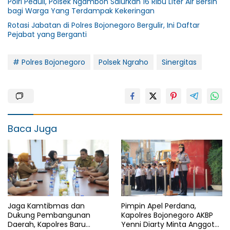
Polri Peduli, Polsek Ngambon Salurkan 16 Ribu Liter Air Bersih
bagi Warga Yang Terdampak Kekeringan
Rotasi Jabatan di Polres Bojonegoro Bergulir, Ini Daftar
Pejabat yang Berganti
# Polres Bojonegoro
Polsek Ngraho
Sinergitas
Baca Juga
Jaga Kamtibmas dan
Pimpin Apel Perdana,
Dukung Pembangunan
Kapolres Bojonegoro AKBP
Daerah, Kapolres Baru
Yenni Diarty Minta Anggota