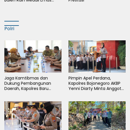
Cabor Sepak Bola Pada
Porkab II Bojonegoro
Polri
Jaga Kamtibmas dan
Pimpin Apel Perdana,
Dukung Pembangunan
Kapolres Bojonegoro AKBP
Daerah, Kapolres Baru
Yenni Diarty Minta Anggota
Bojonegoro AKBP Yenni
Hadir untuk Masyarakat
Diarty Temui Bupati