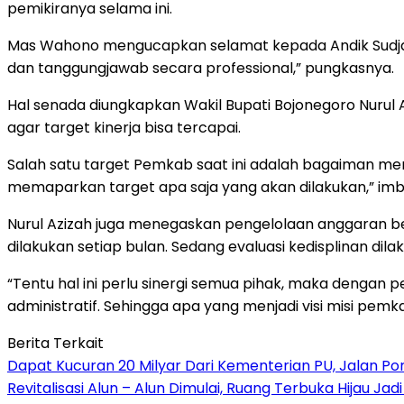
pemikiranya selama ini.
Mas Wahono mengucapkan selamat kepada Andik Sudjar
dan tanggungjawab secara professional,” pungkasnya.
Hal senada diungkapkan Wakil Bupati Bojonegoro Nurul A
agar target kinerja bisa tercapai.
Salah satu target Pemkab saat ini adalah bagaiman men
memaparkan target apa saja yang akan dilakukan,” im
Nurul Azizah juga menegaskan pengelolaan anggaran ber
dilakukan setiap bulan. Sedang evaluasi kedisplinan dilak
“Tentu hal ini perlu sinergi semua pihak, maka dengan
administratif. Sehingga apa yang menjadi visi misi pemkab
Berita Terkait
Dapat Kucuran 20 Milyar Dari Kementerian PU, Jalan P
Revitalisasi Alun – Alun Dimulai, Ruang Terbuka Hijau Ja