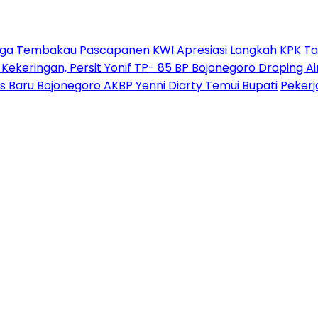
Harga Tembakau Pascapanen
KWI Apresiasi Langkah KPK T
i Kekeringan, Persit Yonif TP- 85 BP Bojonegoro Droping
Baru Bojonegoro AKBP Yenni Diarty Temui Bupati
Pekerj