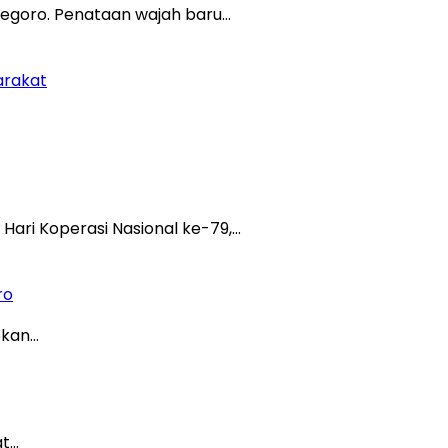
egoro. Penataan wajah baru…
arakat
ri Koperasi Nasional ke-79,…
ro
ekan…
at…