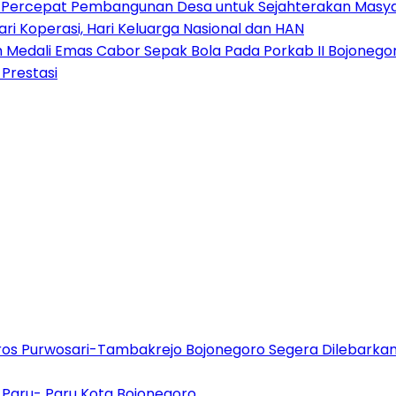
an Percepat Pembangunan Desa untuk Sejahterakan Masy
 Koperasi, Hari Keluarga Nasional dan HAN
 Medali Emas Cabor Sepak Bola Pada Porkab II Bojonego
 Prestasi
oros Purwosari-Tambakrejo Bojonegoro Segera Dilebarka
di Paru- Paru Kota Bojonegoro