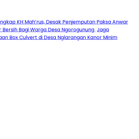
angkap KH Mah’rus, Desak Penjemputan Paksa Anwar
 Air Bersih Bagi Warga Desa Ngorogunung
Jaga
aan Box Culvert di Desa Nglarangan Kanor Minim