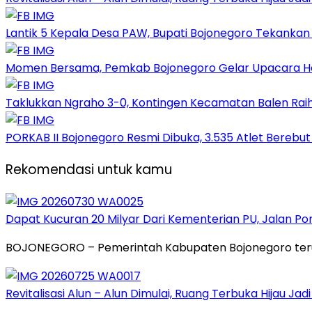
Lantik 5 Kepala Desa PAW, Bupati Bojonegoro Tekank
Momen Bersama, Pemkab Bojonegoro Gelar Upacara Hari
Taklukkan Ngraho 3-0, Kontingen Kecamatan Balen Raih
PORKAB II Bojonegoro Resmi Dibuka, 3.535 Atlet Berebut
Rekomendasi untuk kamu
Dapat Kucuran 20 Milyar Dari Kementerian PU, Jalan P
BOJONEGORO – Pemerintah Kabupaten Bojonegoro teru
Revitalisasi Alun – Alun Dimulai, Ruang Terbuka Hijau Ja