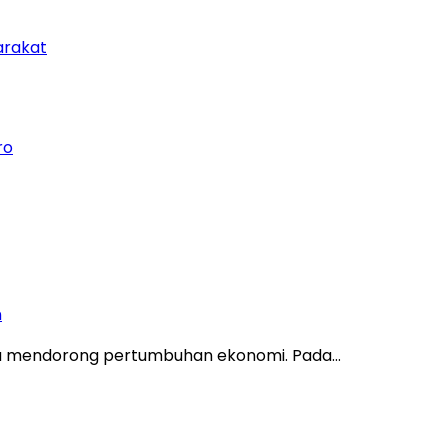
arakat
ro
n
ya mendorong pertumbuhan ekonomi. Pada…