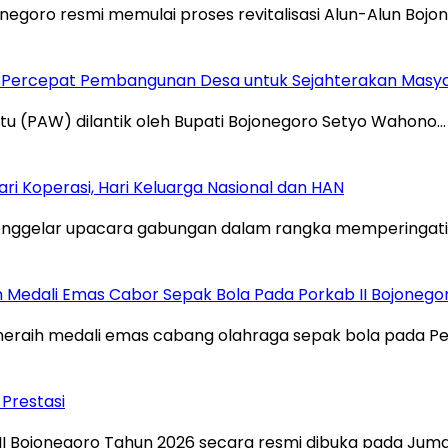
ro resmi memulai proses revitalisasi Alun-Alun Bojon
an Percepat Pembangunan Desa untuk Sejahterakan Masy
 (PAW) dilantik oleh Bupati Bojonegoro Setyo Wahono…
 Koperasi, Hari Keluarga Nasional dan HAN
gelar upacara gabungan dalam rangka memperingati Ha
 Medali Emas Cabor Sepak Bola Pada Porkab II Bojonego
eraih medali emas cabang olahraga sepak bola pada P
 Prestasi
 Bojonegoro Tahun 2026 secara resmi dibuka pada Jum