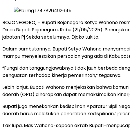
BOJONEGORO, – Bupati Bojonegoro Setyo Wahono resmi m
Dinas Bupati Bojonegoro, Rabu (21/05/2025). Penunjukan
jabatan Pj Sekda sebelumnya, Djoko Lukito.
Dalam sambutannya, Bupati Setyo Wahono menyampaika
mampu menyelesaikan persoalan yang ada di Kabupat
“Fungsi dan tanggungjawabnya tidak jauh berbeda deng
penguatan terhadap kinerja pemerintah,” tegasnya.
Lebih lanjut, Bupati Wahono menjelaskan bahwa komunik
daerah (OPD) diharapkan dapat memaksimalkan kinerja
Bupati juga menekankan kedisplinan Aparatur Sipil Nega
daerah harus melakukan penertiban kedispilinan,” jelasn
Tak lupa, Mas Wahono-sapaan akrab Bupati-mengucapka