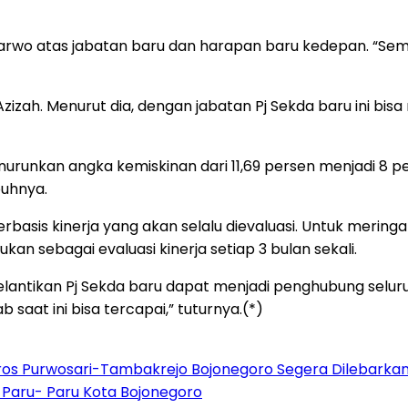
wo atas jabatan baru dan harapan baru kedepan. “Sem
zizah. Menurut dia, dengan jabatan Pj Sekda baru ini bi
urunkan angka kemiskinan dari 11,69 persen menjadi 8 p
buhnya.
basis kinerja yang akan selalu dievaluasi. Untuk merin
ukan sebagai evaluasi kinerja setiap 3 bulan sekali.
 pelantikan Pj Sekda baru dapat menjadi penghubung sel
 saat ini bisa tercapai,” tuturnya.(*)
oros Purwosari-Tambakrejo Bojonegoro Segera Dilebarka
di Paru- Paru Kota Bojonegoro