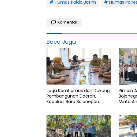
# Humas Polda Jatim
# Humas Polre
Komentar
Baca Juga
Jaga Kamtibmas dan Dukung
Pimpin A
Pembangunan Daerah,
Bojonego
Kapolres Baru Bojonegoro
Minta An
AKBP Yenni Diarty Temui
Masyara
Bupati