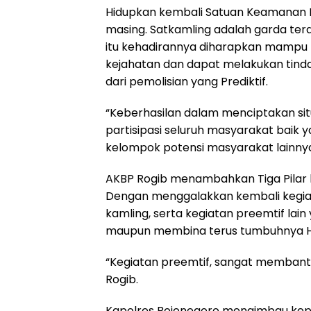
Hidupkan kembali Satuan Keamanan L
masing. Satkamling adalah garda terd
itu kehadirannya diharapkan mampu 
kejahatan dan dapat melakukan tind
dari pemolisian yang Prediktif.
“Keberhasilan dalam menciptakan situ
partisipasi seluruh masyarakat baik
kelompok potensi masyarakat lainnya
AKBP Rogib menambahkan Tiga Pilar ha
Dengan menggalakkan kembali kegiata
kamling, serta kegiatan preemtif lai
maupun membina terus tumbuhnya 
“Kegiatan preemtif, sangat memban
Rogib.
Kapolres Bojonegoro mengimbau ke