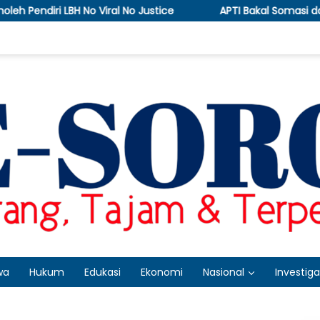
No Justice
APTI Bakal Somasi dan Gugat KPPU, Soroti 
wa
Hukum
Edukasi
Ekonomi
Nasional
Investiga