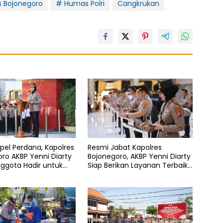
s Bojonegoro
# Humas Polri
Cangkrukan
pel Perdana, Kapolres
Resmi Jabat Kapolres
ro AKBP Yenni Diarty
Bojonegoro, AKBP Yenni Diarty
ggota Hadir untuk
Siap Berikan Layanan Terbaik
kat
Bagi Masyarakat