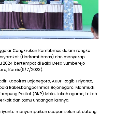
nggelar Cangkrukan Kamtibmas dalam rangka
asyarakat (Harkamtibmas) dan menyerap
u 2024 bertempat di Balai Desa Sumberejo
ro, Kamis(6/7/2023).
iri Kapolres Bojonegoro, AKBP Rogib Triyanto,
 Kepala Bakesbangpolinmas Bojonegoro, Mahmudi,
Kampung Pesilat (BKP) Malo, tokoh agama, tokoh
terkait dan tamu undangan lainnya.
driyanto menyampaikan ucapan selamat datang