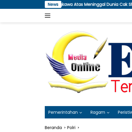
Langsung
ngkawa Atas Meninggal Dunia Cak Sholeh Pendiri LBH No Viral 
News
ke
konten
Pemerintahan
Ragam
Peristi
Beranda
Polri