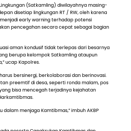
ingkungan (Satkamling) diwilayahnya masing-
epan disetiap lingkungan RT / RW, oleh karena
menjadi early warning terhadap potensi
akan pencegahan secara cepat sebagai bagian
asi aman kondusif tidak terlepas dari besarnya
 yang berupa kelompok Satkamling ataupun
,” ucap Kapolres.
rus bersinergi, berkolaborasi dan berinovasi.
n preemtif di desa, seperti ronda malam, pos
n yang bisa mencegah terjadinya kejahatan
Harkamtibmas.
tu dalam menjaga Kamtibmas,” imbuh AKBP
pada peserta Cangkrukan Kamtibmas dan