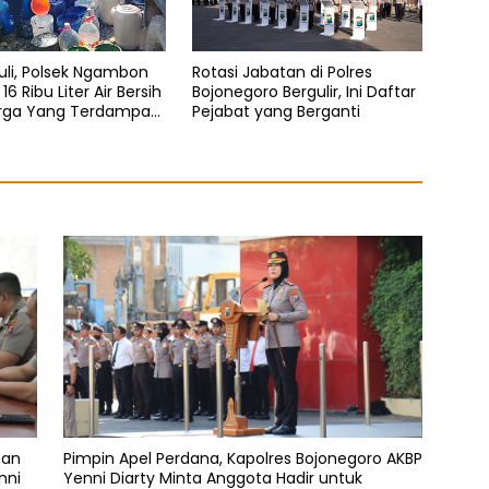
duli, Polsek Ngambon
Rotasi Jabatan di Polres
16 Ribu Liter Air Bersih
Bojonegoro Bergulir, Ini Daftar
rga Yang Terdampak
Pejabat yang Berganti
gan
nan
Pimpin Apel Perdana, Kapolres Bojonegoro AKBP
nni
Yenni Diarty Minta Anggota Hadir untuk