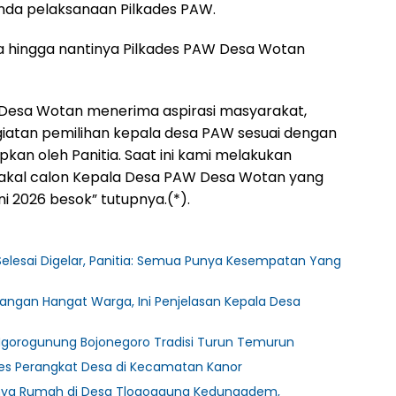
da pelaksanaan Pilkades PAW.
a hingga nantinya Pilkades PAW Desa Wotan
W Desa Wotan menerima aspirasi masyarakat,
atan pemilihan kepala desa PAW sesuai dengan
pkan oleh Panitia. Saat ini kami melakukan
6 bakal calon Kepala Desa PAW Desa Wotan yang
i 2026 besok” tutupnya.(*).
Selesai Digelar, Panitia: Semua Punya Kesempatan Yang
cangan Hangat Warga, Ini Penjelasan Kepala Desa
 Ngorogunung Bojonegoro Tradisi Turun Temurun
 Tes Perangkat Desa di Kecamatan Kanor
ohnya Rumah di Desa Tlogoagung Kedungadem,