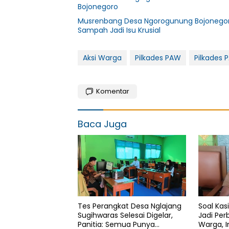
Bojonegoro
Musrenbang Desa Ngorogunung Bojonegoro
Sampah Jadi Isu Krusial
Aksi Warga
Pilkades PAW
Pilkades
Komentar
Baca Juga
Tes Perangkat Desa Nglajang
Soal Kas
Sugihwaras Selesai Digelar,
Jadi Pe
Panitia: Semua Punya
Warga, I