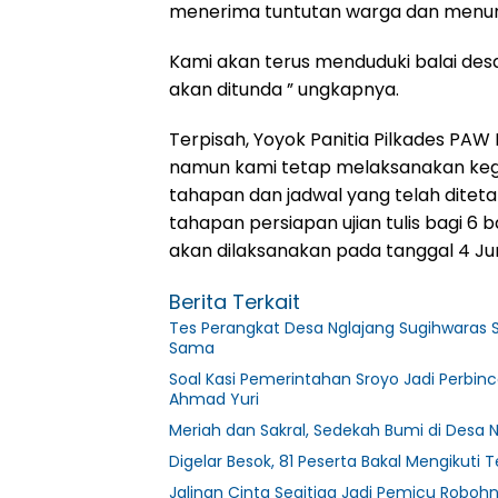
menerima tuntutan warga dan menun
Kami akan terus menduduki balai des
akan ditunda ” ungkapnya.
Terpisah, Yoyok Panitia Pilkades PA
namun kami tetap melaksanakan kegi
tahapan dan jadwal yang telah diteta
tahapan persiapan ujian tulis bagi 
akan dilaksanakan pada tanggal 4 Jun
Berita Terkait
Tes Perangkat Desa Nglajang Sugihwaras 
Sama
Soal Kasi Pemerintahan Sroyo Jadi Perbin
Ahmad Yuri
Meriah dan Sakral, Sedekah Bumi di Desa
Digelar Besok, 81 Peserta Bakal Mengikuti
Jalinan Cinta Segitiga Jadi Pemicu Rob