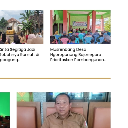
mad Yuri
Temurun
Cinta Segitiga Jadi
Musrenbang Desa
Robohnya Rumah di
Ngorogunung Bojonegoro
ogoagung
Prioritaskan Pembangunan
dem, Bojonegoro
Berkelanjutan, Darurat
Sampah Jadi Isu Krusial