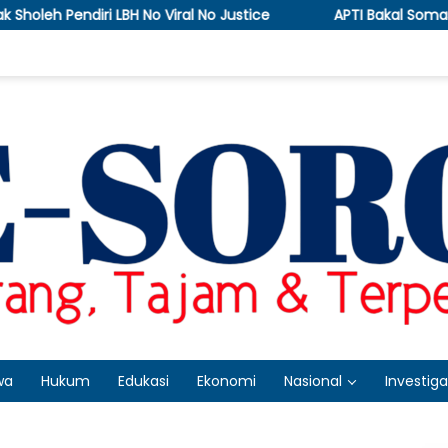
al No Justice
APTI Bakal Somasi dan Gugat KPPU, Soro
wa
Hukum
Edukasi
Ekonomi
Nasional
Investiga