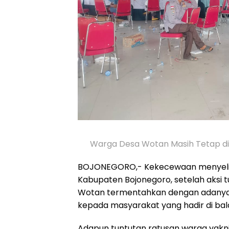
Warga Desa Wotan Masih Tetap d
BOJONEGORO,- Kekecewaan menyeli
Kabupaten Bojonegoro, setelah aksi 
Wotan termentahkan dengan adanya 
kepada masyarakat yang hadir di bal
Adapun tuntutan ratusan warga yakn