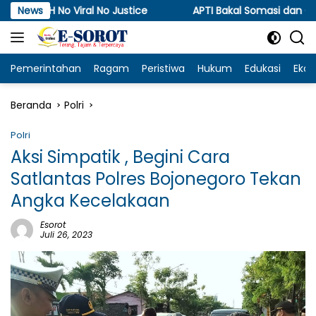
Langsung
iral No Justice
News
APTI Bakal Somasi dan Gugat KPPU, So
ke
konten
Pemerintahan
Ragam
Peristiwa
Hukum
Edukasi
Eko
Beranda
Polri
Polri
Aksi Simpatik , Begini Cara
Satlantas Polres Bojonegoro Tekan
Angka Kecelakaan
Esorot
Juli 26, 2023