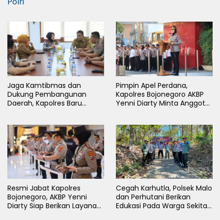
Polri
Jaga Kamtibmas dan
Pimpin Apel Perdana,
Dukung Pembangunan
Kapolres Bojonegoro AKBP
Daerah, Kapolres Baru
Yenni Diarty Minta Anggota
Bojonegoro AKBP Yenni
Hadir untuk Masyarakat
Diarty Temui Bupati
Resmi Jabat Kapolres
Cegah Karhutla, Polsek Malo
Bojonegoro, AKBP Yenni
dan Perhutani Berikan
Diarty Siap Berikan Layanan
Edukasi Pada Warga Sekitar
Terbaik Bagi Masyarakat
Hutan