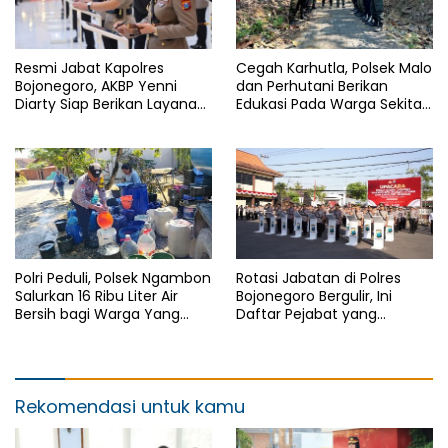
Resmi Jabat Kapolres
Cegah Karhutla, Polsek Malo
Bojonegoro, AKBP Yenni
dan Perhutani Berikan
Diarty Siap Berikan Layanan
Edukasi Pada Warga Sekitar
Terbaik Bagi Masyarakat
Hutan
Polri Peduli, Polsek Ngambon
Rotasi Jabatan di Polres
Salurkan 16 Ribu Liter Air
Bojonegoro Bergulir, Ini
Bersih bagi Warga Yang
Daftar Pejabat yang
Terdampak Kekeringan
Berganti
Rekomendasi untuk kamu