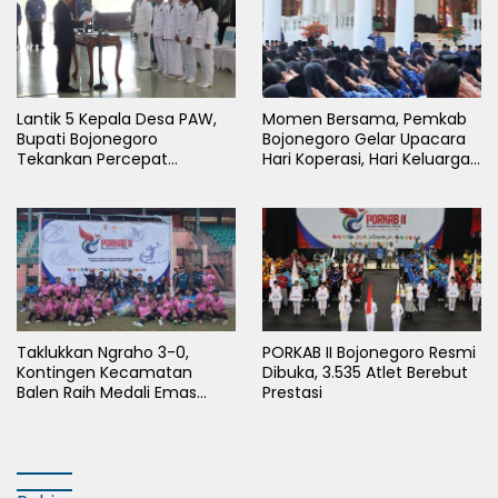
Lantik 5 Kepala Desa PAW,
Momen Bersama, Pemkab
Bupati Bojonegoro
Bojonegoro Gelar Upacara
Tekankan Percepat
Hari Koperasi, Hari Keluarga
Pembangunan Desa untuk
Nasional dan HAN
Sejahterakan Masyarakat
Taklukkan Ngraho 3-0,
PORKAB II Bojonegoro Resmi
Kontingen Kecamatan
Dibuka, 3.535 Atlet Berebut
Balen Raih Medali Emas
Prestasi
Cabor Sepak Bola Pada
Porkab II Bojonegoro