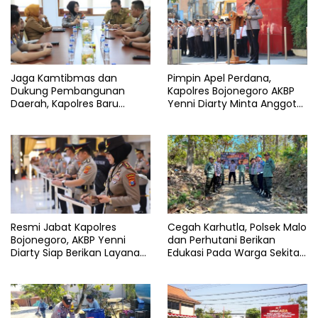
Jaga Kamtibmas dan
Pimpin Apel Perdana,
Dukung Pembangunan
Kapolres Bojonegoro AKBP
Daerah, Kapolres Baru
Yenni Diarty Minta Anggota
Bojonegoro AKBP Yenni
Hadir untuk Masyarakat
Diarty Temui Bupati
Resmi Jabat Kapolres
Cegah Karhutla, Polsek Malo
Bojonegoro, AKBP Yenni
dan Perhutani Berikan
Diarty Siap Berikan Layanan
Edukasi Pada Warga Sekitar
Terbaik Bagi Masyarakat
Hutan