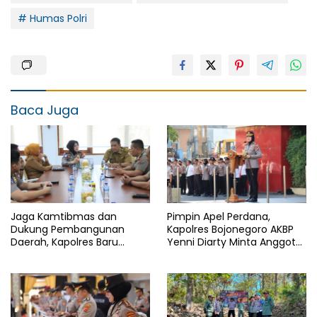
# Humas Polri
Baca Juga
Jaga Kamtibmas dan
Pimpin Apel Perdana,
Dukung Pembangunan
Kapolres Bojonegoro AKBP
Daerah, Kapolres Baru
Yenni Diarty Minta Anggota
Bojonegoro AKBP Yenni
Hadir untuk Masyarakat
Diarty Temui Bupati