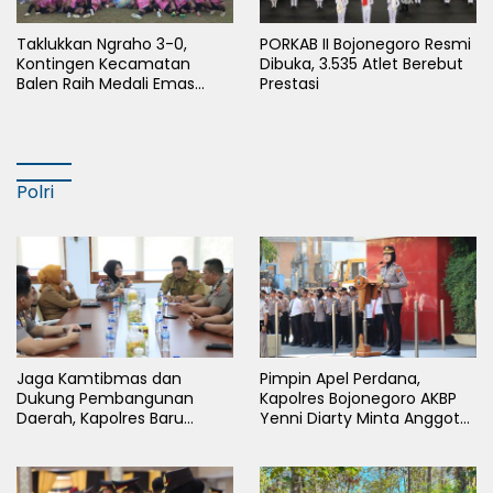
Taklukkan Ngraho 3-0,
PORKAB II Bojonegoro Resmi
Kontingen Kecamatan
Dibuka, 3.535 Atlet Berebut
Balen Raih Medali Emas
Prestasi
Cabor Sepak Bola Pada
Porkab II Bojonegoro
Polri
Jaga Kamtibmas dan
Pimpin Apel Perdana,
Dukung Pembangunan
Kapolres Bojonegoro AKBP
Daerah, Kapolres Baru
Yenni Diarty Minta Anggota
Bojonegoro AKBP Yenni
Hadir untuk Masyarakat
Diarty Temui Bupati