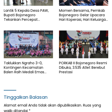
Lantik 5 Kepala Desa PAW,
Momen Bersama, Pemkab
Bupati Bojonegoro
Bojonegoro Gelar Upacara
Tekankan Percepat
Hari Koperasi, Hari Keluarga
Pembangunan Desa untuk
Nasional dan HAN
Sejahterakan Masyarakat
Taklukkan Ngraho 3-0,
PORKAB II Bojonegoro Resmi
Kontingen Kecamatan
Dibuka, 3.535 Atlet Berebut
Balen Raih Medali Emas
Prestasi
Cabor Sepak Bola Pada
Porkab II Bojonegoro
Tinggalkan Balasan
Alamat email Anda tidak akan dipublikasikan.
Ruas yang
wajib ditandai
*