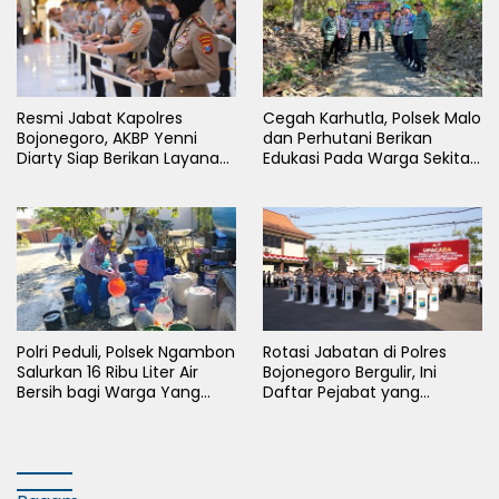
Resmi Jabat Kapolres
Cegah Karhutla, Polsek Malo
Bojonegoro, AKBP Yenni
dan Perhutani Berikan
Diarty Siap Berikan Layanan
Edukasi Pada Warga Sekitar
Terbaik Bagi Masyarakat
Hutan
Polri Peduli, Polsek Ngambon
Rotasi Jabatan di Polres
Salurkan 16 Ribu Liter Air
Bojonegoro Bergulir, Ini
Bersih bagi Warga Yang
Daftar Pejabat yang
Terdampak Kekeringan
Berganti