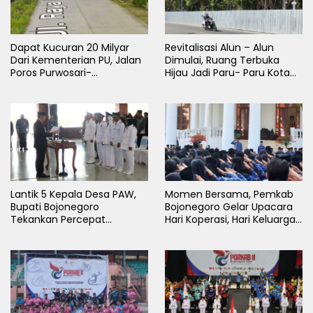
Dapat Kucuran 20 Milyar
Revitalisasi Alun – Alun
Dari Kementerian PU, Jalan
Dimulai, Ruang Terbuka
Poros Purwosari-
Hijau Jadi Paru- Paru Kota
Tambakrejo Bojonegoro
Bojonegoro
Segera Dilebarkan
Lantik 5 Kepala Desa PAW,
Momen Bersama, Pemkab
Bupati Bojonegoro
Bojonegoro Gelar Upacara
Tekankan Percepat
Hari Koperasi, Hari Keluarga
Pembangunan Desa untuk
Nasional dan HAN
Sejahterakan Masyarakat