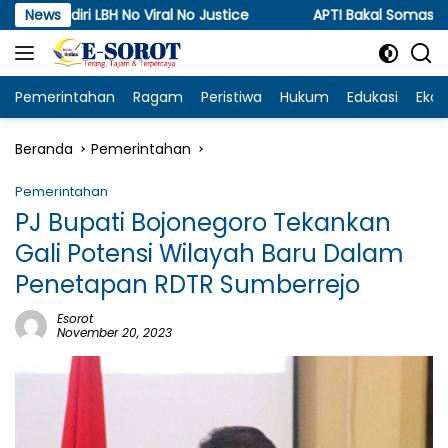
Langsung
No Viral No Justice
News
APTI Bakal Somasi dan Gugat KPPU
ke
konten
Pemerintahan
Ragam
Peristiwa
Hukum
Edukasi
Eko
Beranda
Pemerintahan
Pemerintahan
PJ Bupati Bojonegoro Tekankan
Gali Potensi Wilayah Baru Dalam
Penetapan RDTR Sumberrejo
Esorot
November 20, 2023