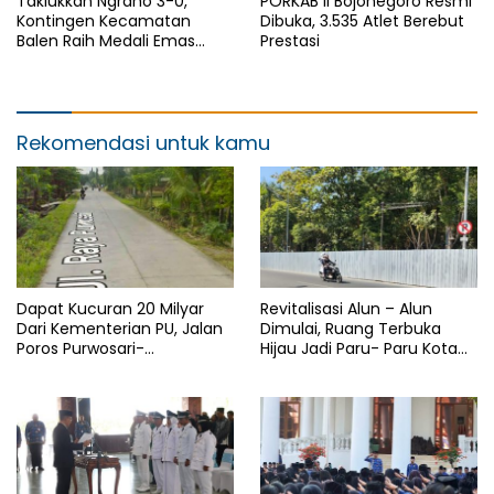
Taklukkan Ngraho 3-0,
PORKAB II Bojonegoro Resmi
Kontingen Kecamatan
Dibuka, 3.535 Atlet Berebut
Balen Raih Medali Emas
Prestasi
Cabor Sepak Bola Pada
Porkab II Bojonegoro
Rekomendasi untuk kamu
Dapat Kucuran 20 Milyar
Revitalisasi Alun – Alun
Dari Kementerian PU, Jalan
Dimulai, Ruang Terbuka
Poros Purwosari-
Hijau Jadi Paru- Paru Kota
Tambakrejo Bojonegoro
Bojonegoro
Segera Dilebarkan