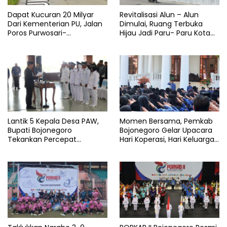
Dapat Kucuran 20 Milyar
Revitalisasi Alun – Alun
Dari Kementerian PU, Jalan
Dimulai, Ruang Terbuka
Poros Purwosari-
Hijau Jadi Paru- Paru Kota
Tambakrejo Bojonegoro
Bojonegoro
Segera Dilebarkan
Lantik 5 Kepala Desa PAW,
Momen Bersama, Pemkab
Bupati Bojonegoro
Bojonegoro Gelar Upacara
Tekankan Percepat
Hari Koperasi, Hari Keluarga
Pembangunan Desa untuk
Nasional dan HAN
Sejahterakan Masyarakat